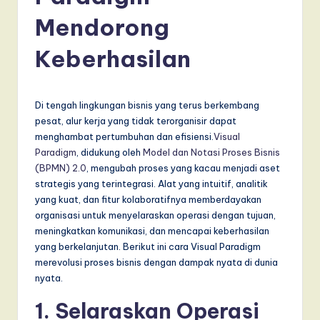
d
Mendorong
o
n
Keberhasilan
e
si
Di tengah lingkungan bisnis yang terus berkembang
a
pesat, alur kerja yang tidak terorganisir dapat
menghambat pertumbuhan dan efisiensi.
Visual
n
Paradigm
, didukung oleh
Model dan Notasi Proses Bisnis
-
(BPMN) 2.0
, mengubah proses yang kacau menjadi aset
strategis yang terintegrasi. Alat yang intuitif, analitik
L
yang kuat, dan fitur kolaboratifnya memberdayakan
a
organisasi untuk menyelaraskan operasi dengan tujuan,
meningkatkan komunikasi, dan mencapai keberhasilan
t
yang berkelanjutan. Berikut ini cara Visual Paradigm
e
merevolusi proses bisnis dengan dampak nyata di dunia
nyata.
s
t
1. Selaraskan Operasi