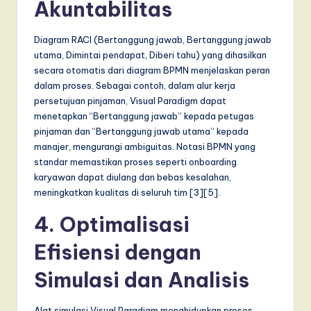
Akuntabilitas
I
n
Diagram RACI (Bertanggung jawab, Bertanggung jawab
n
utama, Dimintai pendapat, Diberi tahu) yang dihasilkan
secara otomatis dari diagram BPMN menjelaskan peran
o
dalam proses. Sebagai contoh, dalam alur kerja
v
persetujuan pinjaman, Visual Paradigm dapat
menetapkan “Bertanggung jawab” kepada petugas
a
pinjaman dan “Bertanggung jawab utama” kepada
ti
manajer, mengurangi ambiguitas. Notasi BPMN yang
standar memastikan proses seperti onboarding
o
karyawan dapat diulang dan bebas kesalahan,
n
meningkatkan kualitas di seluruh tim [3][5].
4. Optimalisasi
Efisiensi dengan
Simulasi dan Analisis
Alat simulasi Visual Paradigm menghidupkan proses,