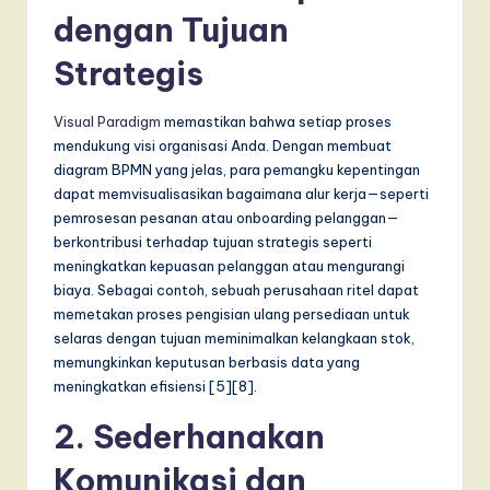
T
dengan Tujuan
r
Strategis
e
n
Visual Paradigm
memastikan bahwa setiap proses
mendukung visi organisasi Anda. Dengan membuat
d
diagram BPMN yang jelas, para pemangku kepentingan
s
dapat memvisualisasikan bagaimana alur kerja—seperti
pemrosesan pesanan atau onboarding pelanggan—
in
berkontribusi terhadap tujuan strategis seperti
A
meningkatkan kepuasan pelanggan atau mengurangi
biaya. Sebagai contoh, sebuah perusahaan ritel dapat
I,
memetakan proses pengisian ulang persediaan untuk
S
selaras dengan tujuan meminimalkan kelangkaan stok,
memungkinkan keputusan berbasis data yang
o
meningkatkan efisiensi [5][8].
f
2. Sederhanakan
t
Komunikasi dan
w