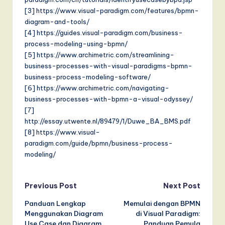
[3] https://www.visual-paradigm.com/features/bpmn-
diagram-and-tools/
[4] https://guides.visual-paradigm.com/business-
process-modeling-using-bpmn/
[5] https://www.archimetric.com/streamlining-
business-processes-with-visual-paradigms-bpmn-
business-process-modeling-software/
[6] https://www.archimetric.com/navigating-
business-processes-with-bpmn-a-visual-odyssey/
[7]
http://essay.utwente.nl/89479/1/Duwe_BA_BMS.pdf
[8] https://www.visual-
paradigm.com/guide/bpmn/business-process-
modeling/
Post
Previous Post
Next Post
Panduan Lengkap
Memulai dengan BPMN
navigation
Menggunakan Diagram
di Visual Paradigm:
Use Case dan Diagram
Panduan Pemula