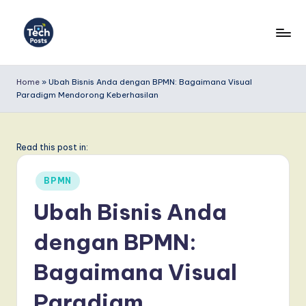
Skip
to
T
content
e
Home
»
Ubah Bisnis Anda dengan BPMN: Bagaimana Visual
Paradigm Mendorong Keberhasilan
c
h
P
Read this post in:
o
Posted
BPMN
s
in
Ubah Bisnis Anda
t
dengan BPMN:
s
I
Bagaimana Visual
n
Paradigm