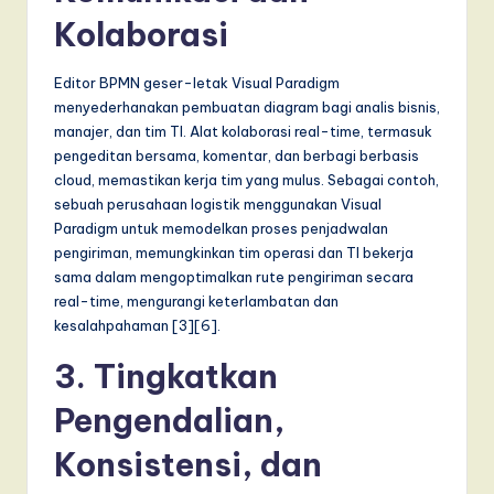
Kolaborasi
a
r
Editor BPMN geser-letak Visual Paradigm
e
menyederhanakan pembuatan diagram bagi analis bisnis,
manajer, dan tim TI. Alat kolaborasi real-time, termasuk
,
pengeditan bersama, komentar, dan berbagi berbasis
a
cloud, memastikan kerja tim yang mulus. Sebagai contoh,
sebuah perusahaan logistik menggunakan Visual
n
Paradigm untuk memodelkan proses penjadwalan
d
pengiriman, memungkinkan tim operasi dan TI bekerja
sama dalam mengoptimalkan rute pengiriman secara
D
real-time, mengurangi keterlambatan dan
i
kesalahpahaman [3][6].
g
3. Tingkatkan
it
Pengendalian,
a
Konsistensi, dan
l