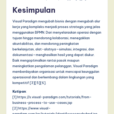
Kesimpulan
Visual Paradigm mengubah bisnis dengan mengubah alur
kerja yang kompleks menjadi proses strategis yang jelas
menggunakan BPMN. Dari menyelaraskan operasi dengan
tujuan hingga mendorong kolaborasi, menegakkan
akuntabilitas, dan mendorong peningkatan
berkelanjutan, alat-alatnya—simulasi, integrasi, dan
dokumentasi—menghasilkan hasil yang dapat diukur.
Baik mengoptimalkan rantai pasok maupun
meningkatkan pengalaman pelanggan, Visual Paradigm
memberdayakan organisasi untuk mencapai keunggulan
operasional dan berkembang dalam lingkungan yang
kompetitif [3][5][6].
Kutipan
:
[1] https://s.visual-paradigm.com/tutorials/from-
business-process-to-use-cases.jsp
[2] https://www.visual-
paradigm.com/cn/tutorials/identifyusecasebybpd.jsp