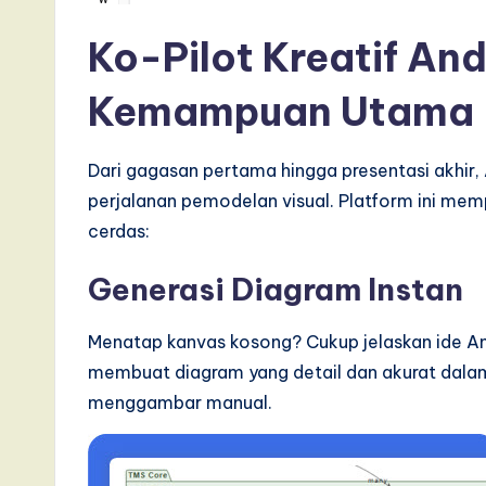
e
Ko-Pilot Kreatif And
,
Kemampuan Utama
a
n
Dari gagasan pertama hingga presentasi akhir, 
d
perjalanan pemodelan visual. Platform ini me
cerdas:
D
Generasi Diagram Instan
i
g
Menatap kanvas kosong? Cukup jelaskan ide An
membuat diagram yang detail dan akurat dala
it
menggambar manual.
a
l