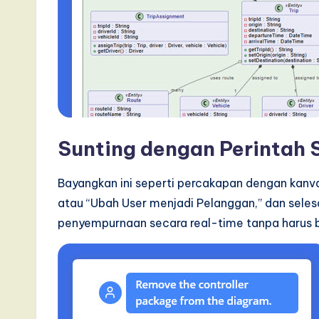
I
n
n
o
v
Sunting dengan Perintah
a
Bayangkan ini seperti percakapan dengan kanv
ti
atau “Ubah User menjadi Pelanggan,” dan sele
penyempurnaan secara real-time tanpa harus b
o
n