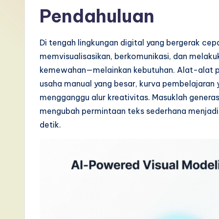
I
Pendahuluan
n
Di tengah lingkungan digital yang bergerak ce
d
memvisualisasikan, berkomunikasi, dan melakuk
o
kemewahan—melainkan kebutuhan. Alat-alat pe
usaha manual yang besar, kurva pembelajaran ya
n
mengganggu alur kreativitas. Masuklah generas
e
mengubah permintaan teks sederhana menjadi d
detik.
si
a
n
-
L