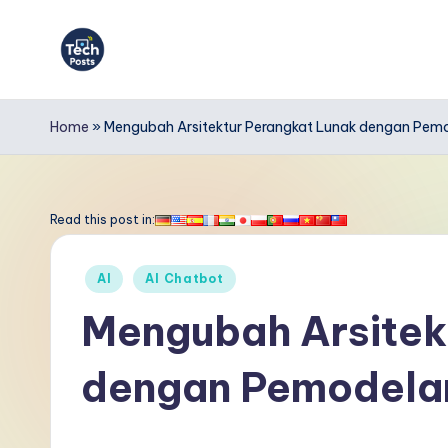
Skip
to
T
content
e
Home
»
Mengubah Arsitektur Perangkat Lunak dengan Pemod
c
h
Read this post in:
P
Posted
AI
AI Chatbot
o
in
Mengubah Arsitek
s
dengan Pemodelan
t
s