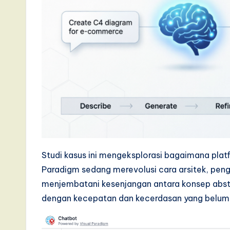
a
t
e
s
t
T
r
Studi kasus ini mengeksplorasi bagaimana platf
e
Paradigm sedang merevolusi cara arsitek, pen
menjembatani kesenjangan antara konsep abstr
n
dengan kecepatan dan kecerdasan yang belum
d