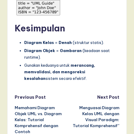
Kesimpulan
Diagram Kelas
=
Denah
(struktur statis).
Diagram Objek
=
Gambaran
(keadaan saat
runtime).
Gunakan keduanya untuk
merancang,
memvalidasi, dan mengoreksi
kesalahan
sistem secara efektif.
Post
Previous Post
Next Post
Memahami Diagram
Menguasai Diagram
navigation
Objek UML vs. Diagram
Kelas UML dengan
Kelas: Tutorial
Visual Paradigm:
Komprehensif dengan
Tutorial Komprehensif”
Contoh