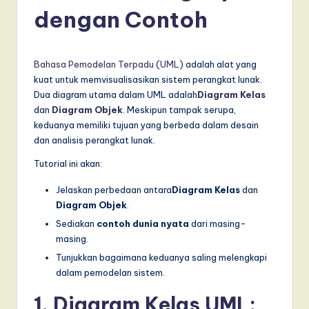
d
dengan Contoh
o
n
e
Bahasa Pemodelan Terpadu (UML)
adalah alat yang
kuat untuk memvisualisasikan sistem perangkat lunak.
si
Dua diagram utama dalam UML adalah
Diagram Kelas
a
dan
Diagram Objek
. Meskipun tampak serupa,
keduanya memiliki tujuan yang berbeda dalam desain
n
dan analisis perangkat lunak.
-
Tutorial ini akan:
L
Jelaskan perbedaan antara
Diagram Kelas
dan
a
Diagram Objek
.
t
Sediakan
contoh dunia nyata
dari masing-
masing.
e
Tunjukkan bagaimana keduanya saling melengkapi
s
dalam pemodelan sistem.
t
1. Diagram Kelas UML: