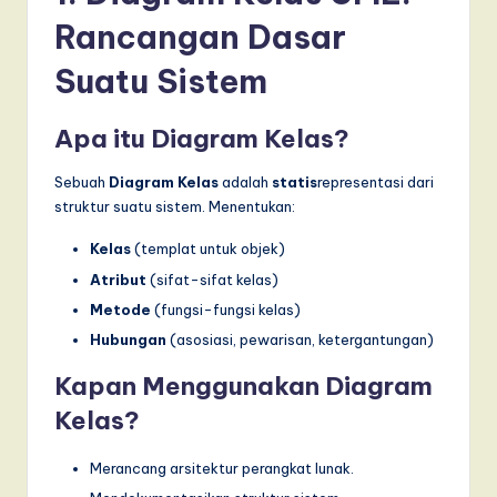
T
Rancangan Dasar
r
Suatu Sistem
e
n
Apa itu Diagram Kelas?
d
Sebuah
Diagram Kelas
adalah
statis
representasi dari
s
struktur suatu sistem. Menentukan:
in
Kelas
(templat untuk objek)
A
Atribut
(sifat-sifat kelas)
I,
Metode
(fungsi-fungsi kelas)
S
Hubungan
(asosiasi, pewarisan, ketergantungan)
o
Kapan Menggunakan Diagram
f
Kelas?
t
Merancang arsitektur perangkat lunak.
w