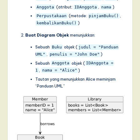
(atribut:
,
)
Anggota
IDAnggota
nama
(metode:
,
Perpustakaan
pinjamBuku()
)
kembalikanBuku()
Buat Diagram Objek
menunjukkan:
Sebuah
objek (
Buku
judul = "Panduan
,
)
UML"
penulis = "John Doe"
Sebuah
objek (
Anggota
IDAnggota =
,
)
1
nama = "Alice"
Tautan yang menunjukkan Alice meminjam
“Panduan UML”