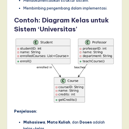
Mendokumentasikan struktur sistem.
a
Membimbing pengembang dalam implementasi.
r
Contoh: Diagram Kelas untuk
e
Sistem ‘Universitas’
,
a
n
d
D
i
g
it
a
Penjelasan:
l
Mahasiswa
,
Mata Kuliah
, dan
Dosen
adalah
kelas-kelas.