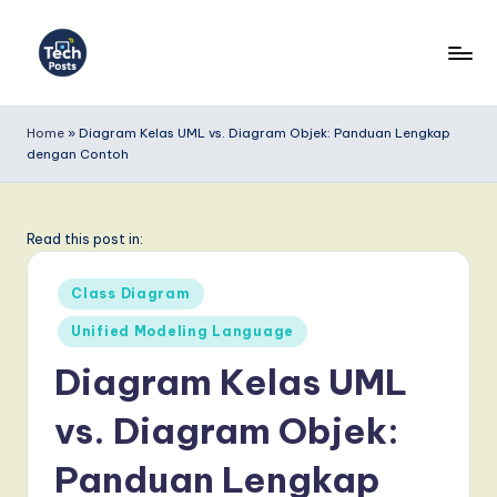
Skip
to
T
content
e
Home
»
Diagram Kelas UML vs. Diagram Objek: Panduan Lengkap
dengan Contoh
c
h
P
Read this post in:
o
Posted
Class Diagram
s
in
Unified Modeling Language
t
Diagram Kelas UML
s
I
vs. Diagram Objek:
n
Panduan Lengkap