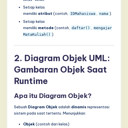
I
Setiap kelas
n
memiliki
atribut
(contoh,
,
).
IDMahasiswa
nama
n
Setiap kelas
memiliki
metode
(contoh,
,
daftar()
mengajar
o
).
MataKuliah()
v
a
2. Diagram Objek UML:
ti
Gambaran Objek Saat
o
n
Runtime
Apa itu Diagram Objek?
Sebuah
Diagram Objek
adalah
dinamis
representasi
sistem pada saat tertentu. Menunjukkan:
Objek
(contoh dari kelas)