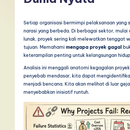
I
n
Setiap organisasi bermimpi pelaksanaan yang
d
narasi yang berbeda. Di berbagai sektor, mula
lunak, proyek sering kali melewatkan tenggat
o
tujuan. Memahami
mengapa proyek gagal
buk
n
keterampilan penting untuk kelangsungan hidu
e
Analisis ini menggali anatomi kegagalan proyek
penyebab mendasar, kita dapat mengidentifik
si
menjadi bencana. Kita akan melihat di luar ge
a
menyebabkan inisiatif runtuh.
n
-
L