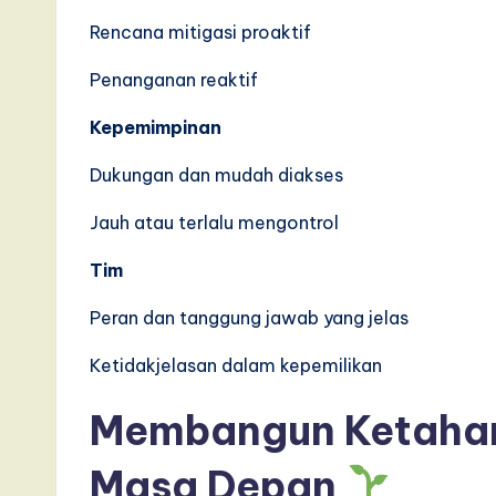
e
Rencana mitigasi proaktif
,
Penanganan reaktif
a
Kepemimpinan
n
Dukungan dan mudah diakses
d
Jauh atau terlalu mengontrol
D
Tim
i
Peran dan tanggung jawab yang jelas
g
Ketidakjelasan dalam kepemilikan
it
Membangun Ketahana
a
Masa Depan
l