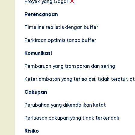
s
Proyek yang Gagal
i
Perencanaan
n
Timeline realistis dengan buffer
A
Perkiraan optimis tanpa buffer
I,
Komunikasi
S
Pembaruan yang transparan dan sering
o
Keterlambatan yang terisolasi, tidak teratur, 
ft
Cakupan
w
Perubahan yang dikendalikan ketat
a
Perluasan cakupan yang tidak terkendali
r
Risiko