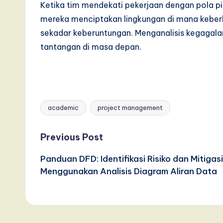
Ketika tim mendekati pekerjaan dengan pola piki
mereka menciptakan lingkungan di mana keberha
sekadar keberuntungan. Menganalisis kegagal
tantangan di masa depan.
academic
project management
Tags:
Post
Previous Post
Panduan DFD: Identifikasi Risiko dan Mitigasi
navigation
Menggunakan Analisis Diagram Aliran Data