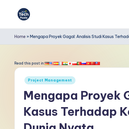
Skip
to
T
content
e
Home
»
Mengapa Proyek Gagal: Analisis Studi Kasus Terha
c
h
Read this post in:
P
Posted
Project Management
o
in
Mengapa Proyek Ga
s
Kasus Terhadap K
t
s
Dunia Nyata