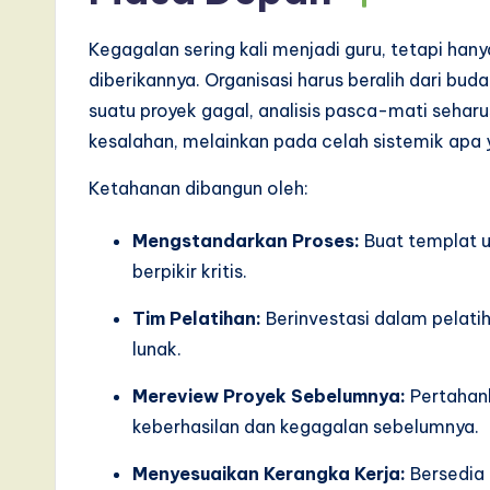
I
Kegagalan sering kali menjadi guru, tetapi han
n
diberikannya. Organisasi harus beralih dari bu
suatu proyek gagal, analisis pasca-mati seha
n
kesalahan, melainkan pada celah sistemik apa
o
Ketahanan dibangun oleh:
v
Mengstandarkan Proses:
Buat templat u
a
berpikir kritis.
ti
Tim Pelatihan:
Berinvestasi dalam pelat
lunak.
o
Mereview Proyek Sebelumnya:
Pertahank
n
keberhasilan dan kegagalan sebelumnya.
Menyesuaikan Kerangka Kerja:
Bersedia 