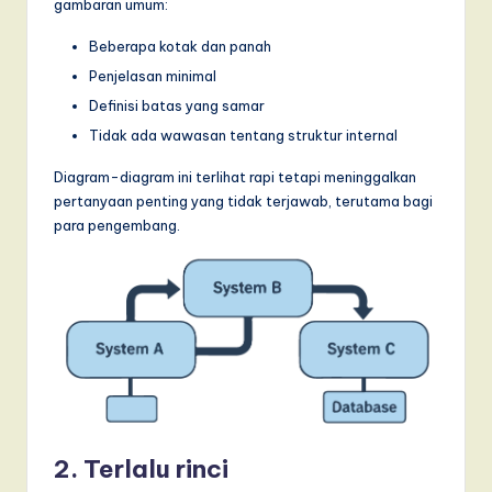
I
gambaran umum:
n
Beberapa kotak dan panah
Penjelasan minimal
n
Definisi batas yang samar
o
Tidak ada wawasan tentang struktur internal
v
Diagram-diagram ini terlihat rapi tetapi meninggalkan
a
pertanyaan penting yang tidak terjawab, terutama bagi
ti
para pengembang.
o
n
2. Terlalu rinci