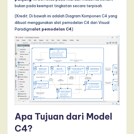
T
bukan pada keempat tingkatan secara terpisah.
r
(Kredit: Di bawah ini adalah Diagram Komponen C4 yang
e
dibuat menggunakan alat pemodelan C4 dari Visual
Paradigm
alat pemodelan C4
)
n
d
s
in
A
I,
S
o
f
Apa Tujuan dari Model
t
C4?
w