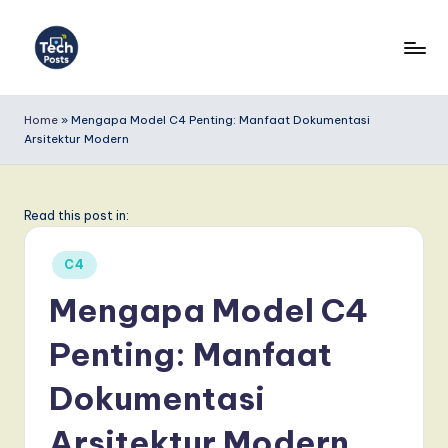
Skip
to
T
content
e
Home
»
Mengapa Model C4 Penting: Manfaat Dokumentasi
Arsitektur Modern
c
h
P
Read this post in:
o
Posted
C4
s
in
Mengapa Model C4
t
Penting: Manfaat
s
I
Dokumentasi
n
Arsitektur Modern