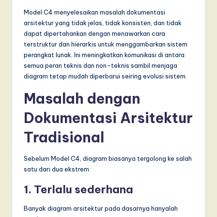
a
Model C4 menyelesaikan masalah dokumentasi
arsitektur yang tidak jelas, tidak konsisten, dan tidak
r
dapat dipertahankan dengan menawarkan cara
e
terstruktur dan hierarkis untuk menggambarkan sistem
perangkat lunak. Ini meningkatkan komunikasi di antara
,
semua peran teknis dan non-teknis sambil menjaga
a
diagram tetap mudah diperbarui seiring evolusi sistem.
n
Masalah dengan
d
Dokumentasi Arsitektur
D
Tradisional
i
g
Sebelum Model C4, diagram biasanya tergolong ke salah
satu dari dua ekstrem:
it
1. Terlalu sederhana
a
l
Banyak diagram arsitektur pada dasarnya hanyalah