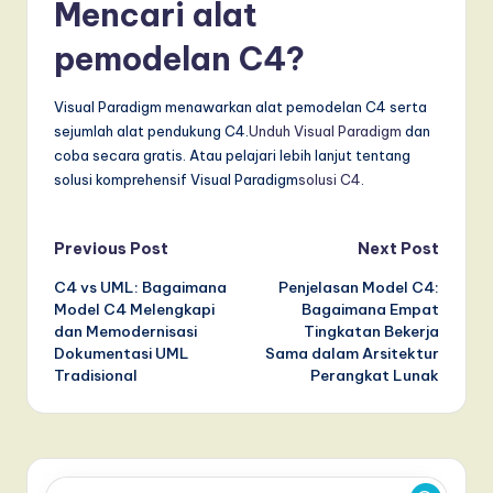
Mencari alat
pemodelan C4?
Visual Paradigm menawarkan alat pemodelan C4 serta
sejumlah alat pendukung C4.
Unduh Visual Paradigm
dan
coba secara gratis. Atau pelajari lebih lanjut tentang
solusi komprehensif Visual Paradigm
solusi C4
.
Post
Previous Post
Next Post
C4 vs UML: Bagaimana
Penjelasan Model C4:
navigation
Model C4 Melengkapi
Bagaimana Empat
dan Memodernisasi
Tingkatan Bekerja
Dokumentasi UML
Sama dalam Arsitektur
Tradisional
Perangkat Lunak