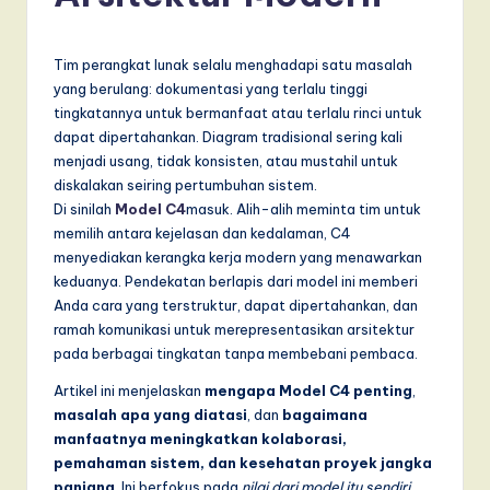
d
o
Tim perangkat lunak selalu menghadapi satu masalah
n
yang berulang: dokumentasi yang terlalu tinggi
e
tingkatannya untuk bermanfaat atau terlalu rinci untuk
dapat dipertahankan. Diagram tradisional sering kali
si
menjadi usang, tidak konsisten, atau mustahil untuk
a
diskalakan seiring pertumbuhan sistem.
Di sinilah
Model C4
masuk. Alih-alih meminta tim untuk
n
memilih antara kejelasan dan kedalaman, C4
-
menyediakan kerangka kerja modern yang menawarkan
keduanya. Pendekatan berlapis dari model ini memberi
L
Anda cara yang terstruktur, dapat dipertahankan, dan
a
ramah komunikasi untuk merepresentasikan arsitektur
pada berbagai tingkatan tanpa membebani pembaca.
t
Artikel ini menjelaskan
mengapa Model C4 penting
,
e
masalah apa yang diatasi
, dan
bagaimana
s
manfaatnya meningkatkan kolaborasi,
pemahaman sistem, dan kesehatan proyek jangka
t
panjang
. Ini berfokus pada
nilai dari model itu sendiri
,