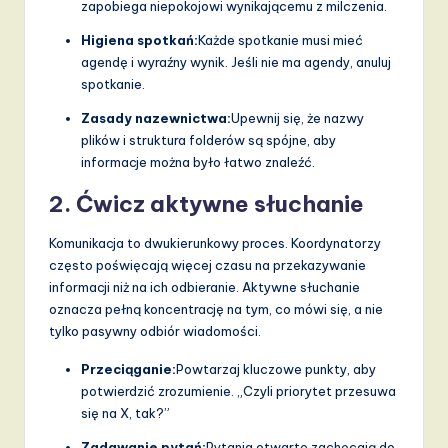
zapobiega niepokojowi wynikającemu z milczenia.
Higiena spotkań:
Każde spotkanie musi mieć
agendę i wyraźny wynik. Jeśli nie ma agendy, anuluj
spotkanie.
Zasady nazewnictwa:
Upewnij się, że nazwy
plików i struktura folderów są spójne, aby
informacje można było łatwo znaleźć.
2. Ćwicz aktywne słuchanie
Komunikacja to dwukierunkowy proces. Koordynatorzy
często poświęcają więcej czasu na przekazywanie
informacji niż na ich odbieranie. Aktywne słuchanie
oznacza pełną koncentrację na tym, co mówi się, a nie
tylko pasywny odbiór wiadomości.
Przeciąganie:
Powtarzaj kluczowe punkty, aby
potwierdzić zrozumienie. „Czyli priorytet przesuwa
się na X, tak?”
Zadawanie pytań:
Pytania otwarte zachęcają do