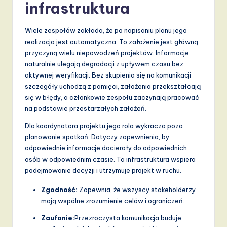
infrastruktura
a
n
Wiele zespołów zakłada, że po napisaniu planu jego
realizacja jest automatyczna. To założenie jest główną
d
przyczyną wielu niepowodzeń projektów. Informacje
D
naturalnie ulegają degradacji z upływem czasu bez
aktywnej weryfikacji. Bez skupienia się na komunikacji
i
szczegóły uchodzą z pamięci, założenia przekształcają
g
się w błędy, a członkowie zespołu zaczynają pracować
na podstawie przestarzałych założeń.
it
Dla koordynatora projektu jego rola wykracza poza
a
planowanie spotkań. Dotyczy zapewnienia, by
l
odpowiednie informacje docierały do odpowiednich
osób w odpowiednim czasie. Ta infrastruktura wspiera
I
podejmowanie decyzji i utrzymuje projekt w ruchu.
n
Zgodność:
Zapewnia, że wszyscy stakeholderzy
n
mają wspólne zrozumienie celów i ograniczeń.
o
Zaufanie:
Przezroczysta komunikacja buduje