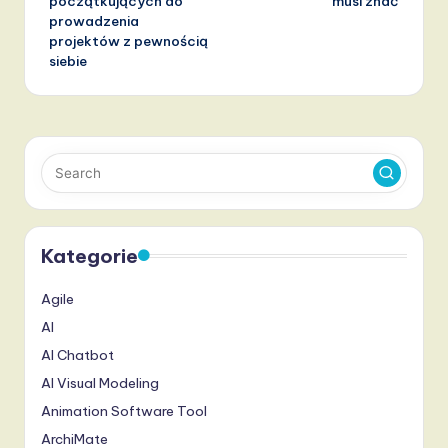
początkujących do
musi znać
prowadzenia
projektów z pewnością
siebie
Kategorie
Agile
AI
AI Chatbot
AI Visual Modeling
Animation Software Tool
ArchiMate