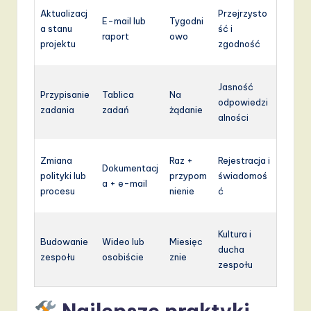
Aktualizacj
Przejrzysto
E-mail lub
Tygodni
a stanu
ść i
raport
owo
projektu
zgodność
Jasność
Przypisanie
Tablica
Na
odpowiedzi
zadania
zadań
żądanie
alności
Zmiana
Raz +
Rejestracja i
Dokumentacj
polityki lub
przypom
świadomoś
a + e-mail
procesu
nienie
ć
Kultura i
Budowanie
Wideo lub
Miesięc
ducha
zespołu
osobiście
znie
zespołu