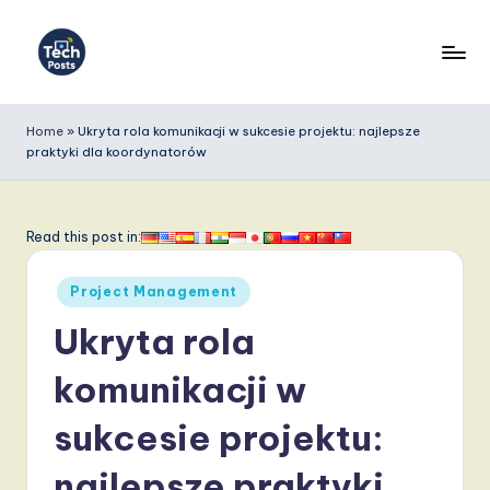
Skip
to
T
content
e
Home
»
Ukryta rola komunikacji w sukcesie projektu: najlepsze
praktyki dla koordynatorów
c
h
P
Read this post in:
o
Posted
Project Management
s
in
Ukryta rola
t
s
komunikacji w
P
sukcesie projektu:
o
najlepsze praktyki