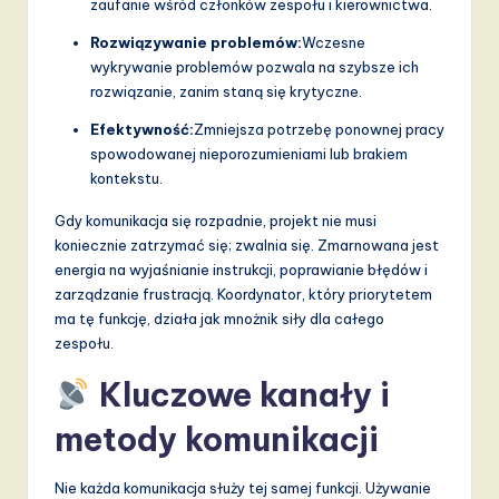
v
zaufanie wśród członków zespołu i kierownictwa.
a
Rozwiązywanie problemów:
Wczesne
wykrywanie problemów pozwala na szybsze ich
ti
rozwiązanie, zanim staną się krytyczne.
o
Efektywność:
Zmniejsza potrzebę ponownej pracy
n
spowodowanej nieporozumieniami lub brakiem
kontekstu.
Gdy komunikacja się rozpadnie, projekt nie musi
koniecznie zatrzymać się; zwalnia się. Zmarnowana jest
energia na wyjaśnianie instrukcji, poprawianie błędów i
zarządzanie frustracją. Koordynator, który priorytetem
ma tę funkcję, działa jak mnożnik siły dla całego
zespołu.
Kluczowe kanały i
metody komunikacji
Nie każda komunikacja służy tej samej funkcji. Używanie