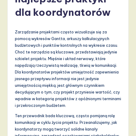
li
s
dla koordynatorów
h
-
Zarządzanie projektami często wizualizuje się za
L
pomocą wykresów Gantta, arkuszy kalkulacyjnych
budżetowych i punktów kontrolnych na wykresie czasu.
a
Choć te narzędzia są kluczowe, przedstawiają jedynie
t
szkielet projektu. Mięśnie i układ nerwowy, które
napędzają rzeczywistą realizację, tkwią w komunikacji.
e
Dla koordynatorów projektów umiejętność zapewnienia
s
jasnego przepływu informacji nie jest jedynie
umiejętnością miękką; jest głównym czynnikiem
t
decydującym o tym, czy projekt przyniesie wartość, czy
T
wpadnie w kategorię projektów z opóźnionymi terminami
i przekroczonym budżetem.
r
Ten przewodnik bada kluczową, często pomijaną rolę
e
komunikacji w cyklu życia projektu. Przeanalizujemy, jak
n
koordynatorzy mogą tworzyć solidne kanały
informacyjne, zarządzać oczekiwaniami stakeholderów