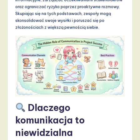
d
oraz ograniczać ryzyko poprzez proaktywne rozmowy.
s
Skupiając się na tych podstawach, zespoły mogą
skonsolidować swoje wysiłki i poruszać się po
in
złożonościach z większą pewnością siebie.
A
I,
S
o
f
t
w
Dlaczego
a
r
komunikacja to
e
niewidzialna
,