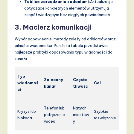
Tablice zarządzania zadaniami:
Aktualizacje
dotyczące konkretnych elementów utrzymują
zespół wiedzącym bez ciągłych powiadomień.
3. Macierz komunikacji
Wybór odpowiedniej metody zależy od odbiorców oraz
pilności wiadomości. Poniższa tabela przedstawia
najlepsze praktyki dopasowania typu wiadomości do
kanału.
Typ
Zalecany
Często
wiadomoś
Cel
kanał
tliwość
ci
Telefon lub
Natych
Kryzys lub
Szybkie
połączenie
miastow
blokada
rozwiązanie
wideo
y