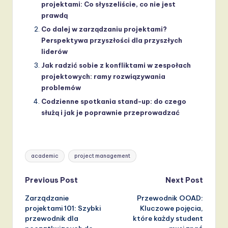
projektami: Co słyszeliście, co nie jest
prawdą
Co dalej w zarządzaniu projektami?
Perspektywa przyszłości dla przyszłych
liderów
Jak radzić sobie z konfliktami w zespołach
projektowych: ramy rozwiązywania
problemów
Codzienne spotkania stand-up: do czego
służą i jak je poprawnie przeprowadzać
Tags:
academic
project management
Post
Previous Post
Next Post
Zarządzanie
Przewodnik OOAD:
navigation
projektami 101: Szybki
Kluczowe pojęcia,
przewodnik dla
które każdy student