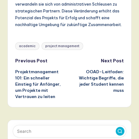
verwandeln sie sich von administrativen Schleusen zu
strategischen Partnern. Diese Veränderung erhöht das
Potenzial des Projekts für Erfolg und schafft eine
nachhaltige Umgebung für zukünftige Zusammenarbeit.
Tags:
academic
project management
Post
Previous Post
Next Post
Projektmanagement
OOAD-Leitfaden:
navigation
101: Ein schneller
Wichtige Begriffe, die
Einstieg für Anfänger,
jeder Student kennen
um Projekte mit
muss
Vertrauen zu leiten