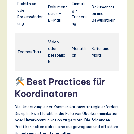
Richtlinien-
Einmali
Dokument
Dokumentati
oder
g +
ation +
on und
Prozessänder
Erinneru
E-Mail
Bewusstsein
ung
ng
Video
oder
Monatli
Kultur und
Teamaufbau
persönlic
ch
Moral
h
Best Practices für
Koordinatoren
Die Umsetzung einer Kommunikationsstrategie erfordert
Disziplin. Es ist leicht, in die Falle von Überkommunikation
oder Unterkommunikation zu geraten. Die folgenden
Praktiken helfen dabei, eine ausgewogene und effektive
Umgebung aufrechtzuerhalten.