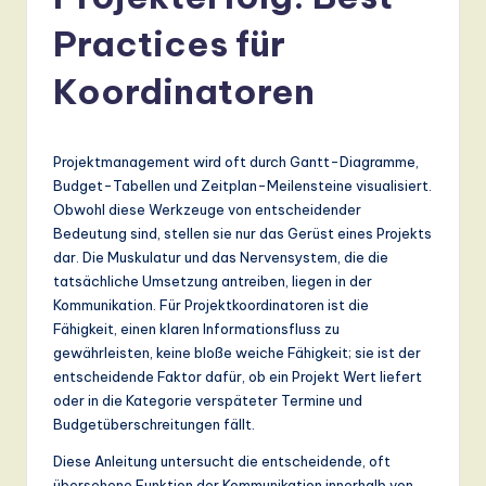
r
m
Practices für
a
Koordinatoren
n
-
Projektmanagement wird oft durch Gantt-Diagramme,
L
Budget-Tabellen und Zeitplan-Meilensteine visualisiert.
a
Obwohl diese Werkzeuge von entscheidender
Bedeutung sind, stellen sie nur das Gerüst eines Projekts
t
dar. Die Muskulatur und das Nervensystem, die die
e
tatsächliche Umsetzung antreiben, liegen in der
Kommunikation. Für Projektkoordinatoren ist die
s
Fähigkeit, einen klaren Informationsfluss zu
t
gewährleisten, keine bloße weiche Fähigkeit; sie ist der
entscheidende Faktor dafür, ob ein Projekt Wert liefert
T
oder in die Kategorie verspäteter Termine und
r
Budgetüberschreitungen fällt.
e
Diese Anleitung untersucht die entscheidende, oft
übersehene Funktion der Kommunikation innerhalb von