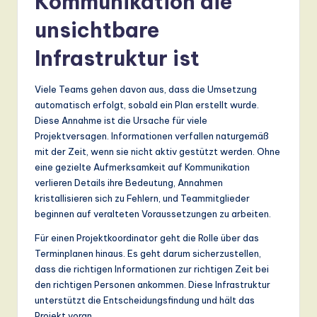
Kommunikation die
a
unsichtbare
n
Infrastruktur ist
d
D
Viele Teams gehen davon aus, dass die Umsetzung
automatisch erfolgt, sobald ein Plan erstellt wurde.
ig
Diese Annahme ist die Ursache für viele
it
Projektversagen. Informationen verfallen naturgemäß
mit der Zeit, wenn sie nicht aktiv gestützt werden. Ohne
a
eine gezielte Aufmerksamkeit auf Kommunikation
l
verlieren Details ihre Bedeutung, Annahmen
kristallisieren sich zu Fehlern, und Teammitglieder
In
beginnen auf veralteten Voraussetzungen zu arbeiten.
n
Für einen Projektkoordinator geht die Rolle über das
o
Terminplanen hinaus. Es geht darum sicherzustellen,
dass die richtigen Informationen zur richtigen Zeit bei
v
den richtigen Personen ankommen. Diese Infrastruktur
a
unterstützt die Entscheidungsfindung und hält das
Projekt voran.