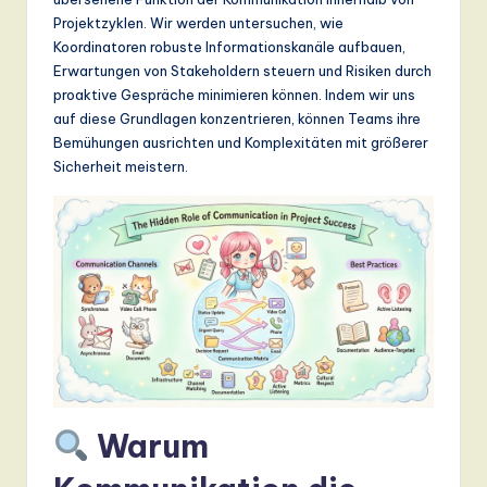
n
Projektzyklen. Wir werden untersuchen, wie
d
Koordinatoren robuste Informationskanäle aufbauen,
Erwartungen von Stakeholdern steuern und Risiken durch
s
proaktive Gespräche minimieren können. Indem wir uns
in
auf diese Grundlagen konzentrieren, können Teams ihre
Bemühungen ausrichten und Komplexitäten mit größerer
A
Sicherheit meistern.
I,
S
o
ft
w
a
r
Warum
e
,