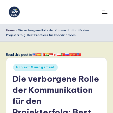
Skip
to
T
content
e
Home
»
Die verborgene Rolle der Kommunikation für den
Projekterfolg: Best Practices für Koordinatoren
c
h
P
Read this post in:
o
Posted
Project Management
s
in
Die verborgene Rolle
t
s
der Kommunikation
G
für den
e
Projekterfolg: Best