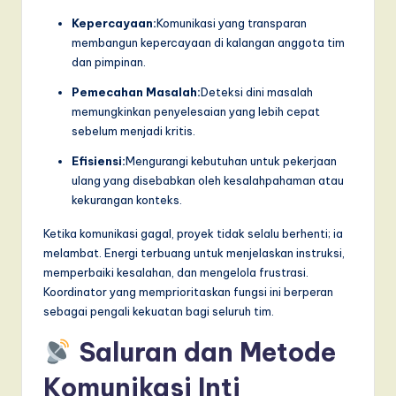
I
Kepercayaan:
Komunikasi yang transparan
n
membangun kepercayaan di kalangan anggota tim
n
dan pimpinan.
o
Pemecahan Masalah:
Deteksi dini masalah
memungkinkan penyelesaian yang lebih cepat
v
sebelum menjadi kritis.
a
Efisiensi:
Mengurangi kebutuhan untuk pekerjaan
ti
ulang yang disebabkan oleh kesalahpahaman atau
kekurangan konteks.
o
Ketika komunikasi gagal, proyek tidak selalu berhenti; ia
n
melambat. Energi terbuang untuk menjelaskan instruksi,
memperbaiki kesalahan, dan mengelola frustrasi.
Koordinator yang memprioritaskan fungsi ini berperan
sebagai pengali kekuatan bagi seluruh tim.
Saluran dan Metode
Komunikasi Inti