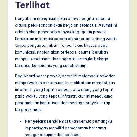
Terlihat
a
r
Banyak tim mengasumsikan bahwa begitu rencana
ditulis, pelaksanaan akan berjalan otomatis. Asumsi ini
e
adalah akar penyebab banyak kegagalan proyek.
,
Kerusakan informasi secara alami terjadi seiring waktu
tanpa penguatan aktif. Tanpa fokus khusus pada
a
komunikasi, rincian akan terlepas, asumsi berubah
n
menjadi kesalahan, dan anggota tim mulai bekerja
berdasarkan premis yang sudah usang.
d
Bagi koordinator proyek, peran ini melampaui sekadar
D
menjadwalkan pertemuan. Ini melibatkan memastikan
i
informasi yang tepat sampai pada orang yang tepat
pada waktu yang tepat. Infrastruktur ini mendukung
g
pengambilan keputusan dan menjaga proyek tetap
it
bergerak maju.
a
Penyelarasan:
Memastikan semua pemangku
kepentingan memiliki pemahaman bersama
l
mengenai tujuan dan batasan.