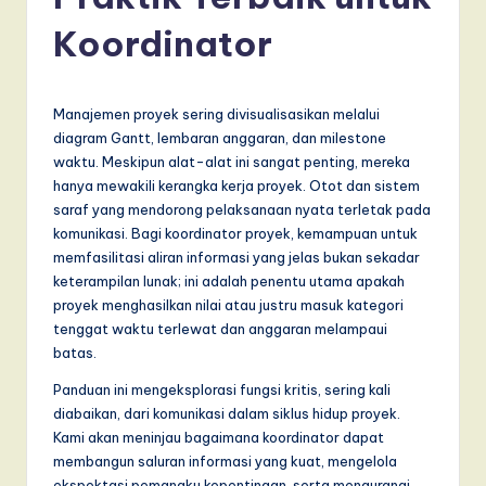
d
o
Koordinator
n
e
Manajemen proyek sering divisualisasikan melalui
si
diagram Gantt, lembaran anggaran, dan milestone
waktu. Meskipun alat-alat ini sangat penting, mereka
a
hanya mewakili kerangka kerja proyek. Otot dan sistem
n
saraf yang mendorong pelaksanaan nyata terletak pada
komunikasi. Bagi koordinator proyek, kemampuan untuk
-
memfasilitasi aliran informasi yang jelas bukan sekadar
L
keterampilan lunak; ini adalah penentu utama apakah
proyek menghasilkan nilai atau justru masuk kategori
a
tenggat waktu terlewat dan anggaran melampaui
t
batas.
e
Panduan ini mengeksplorasi fungsi kritis, sering kali
diabaikan, dari komunikasi dalam siklus hidup proyek.
s
Kami akan meninjau bagaimana koordinator dapat
t
membangun saluran informasi yang kuat, mengelola
ekspektasi pemangku kepentingan, serta mengurangi