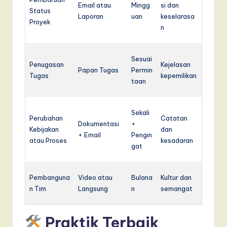
Email atau
Mingg
si dan
Status
Laporan
uan
keselarasa
Proyek
n
Sesuai
Penugasan
Kejelasan
Papan Tugas
Permin
Tugas
kepemilikan
taan
Sekali
Perubahan
Catatan
Dokumentasi
+
Kebijakan
dan
+ Email
Pengin
atau Proses
kesadaran
gat
Pembanguna
Video atau
Bulana
Kultur dan
n Tim
Langsung
n
semangat
Praktik Terbaik