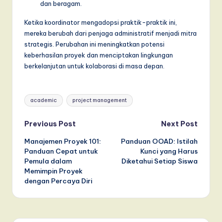
dan beragam.
Ketika koordinator mengadopsi praktik-praktik ini,
mereka berubah dari penjaga administratif menjadi mitra
strategis. Perubahan ini meningkatkan potensi
keberhasilan proyek dan menciptakan lingkungan
berkelanjutan untuk kolaborasi di masa depan.
Tags:
academic
project management
Post
Previous Post
Next Post
Manajemen Proyek 101:
Panduan OOAD: Istilah
navigation
Panduan Cepat untuk
Kunci yang Harus
Pemula dalam
Diketahui Setiap Siswa
Memimpin Proyek
dengan Percaya Diri