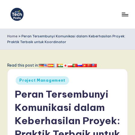
Skip
to
T
content
e
Home
»
Peran Tersembunyi Komunikasi dalam Keberhasilan Proyek:
Praktik Terbaik untuk Koordinator
c
h
P
Read this post in:
o
Posted
Project Management
s
in
Peran Tersembunyi
t
s
Komunikasi dalam
I
Keberhasilan Proyek:
n
Praktik Terbaik untuk