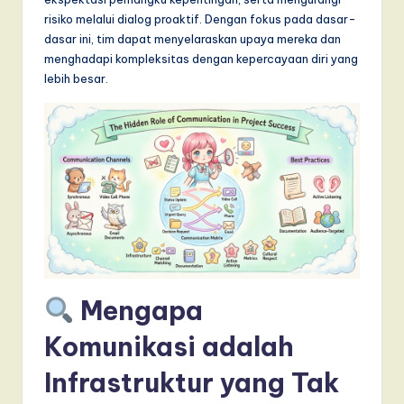
T
risiko melalui dialog proaktif. Dengan fokus pada dasar-
r
dasar ini, tim dapat menyelaraskan upaya mereka dan
menghadapi kompleksitas dengan kepercayaan diri yang
e
lebih besar.
n
d
s
in
A
I,
S
Mengapa
o
f
Komunikasi adalah
t
Infrastruktur yang Tak
w