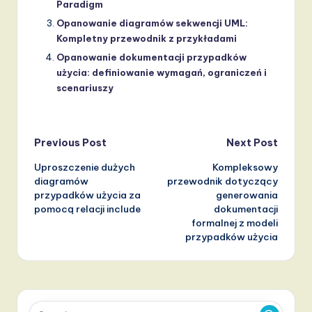
Paradigm
Opanowanie diagramów sekwencji UML:
Kompletny przewodnik z przykładami
Opanowanie dokumentacji przypadków
użycia: definiowanie wymagań, ograniczeń i
scenariuszy
Post
Previous Post
Next Post
Uproszczenie dużych
Kompleksowy
navigation
diagramów
przewodnik dotyczący
przypadków użycia za
generowania
pomocą relacji include
dokumentacji
formalnej z modeli
przypadków użycia