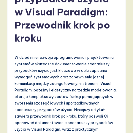
li
s
w Visual Paradigm:
h
Przewodnik krok po
-
kroku
L
a
t
W dziedzinie rozwoju oprogramowania i projektowania
systemów skuteczne dokumentowanie scenariuszy
e
przypadków użycia jest kluczowe w celu zapisania
s
wymagań systemowych oraz zapewnienia jasnej
komunikacji między zaangażowanymi stronami. Visual
t
Paradigm, potężny i elastyczny narzędzie modelowania,
T
oferuje kompleksowy zestaw funkcji pomagających w
tworzeniu szczegółowych i uporządkowanych
r
scenariuszy przypadków użycia. Niniejszy artykuł
e
zawiera przewodnik krok po kroku, który pozwoli Ci
opanować dokumentowanie scenariuszy przypadków
n
użycia w Visual Paradigm, wraz z praktycznymi