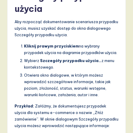
użycia
a
n
Aby rozpocząć dokumentowanie scenariusza przypadku
d
użycia, musisz uzyskać dostęp do okna dialogowego
Szczegóły przypadku użycia.
D
i
Kliknij prawym przyciskiem
na wybrany
przypadek użycia na diagramie przypadków użycia.
g
Wybierz
Szczegóły przypadku użycia…
z menu
it
kontekstowego.
a
Otwiera okno dialogowe, w którym możesz
wprowadzić szczegółowe informacje, takie jak
l
poziom, złożoność, status, warunki wstępne,
I
warunki końcowe, założenia, autor i inne.
n
Przykład:
Załóżmy, że dokumentujesz przypadek
użycia dla systemu e-commerce o nazwie „Złóż
n
zamówienie”. W oknie dialogowym Szczegóły przypadku
o
użycia możesz wprowadzić następujące informacje: