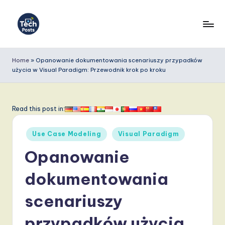
Skip
to
T
content
e
Home
»
Opanowanie dokumentowania scenariuszy przypadków
użycia w Visual Paradigm: Przewodnik krok po kroku
c
h
P
Read this post in:
o
Posted
Use Case Modeling
Visual Paradigm
s
in
Opanowanie
t
s
dokumentowania
P
scenariuszy
o
przypadków użycia