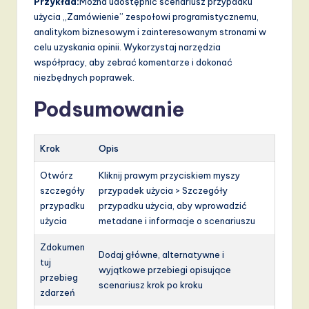
Przykład:
Można udostępnić scenariusz przypadku
użycia „Zamówienie” zespołowi programistycznemu,
analitykom biznesowym i zainteresowanym stronami w
celu uzyskania opinii. Wykorzystaj narzędzia
współpracy, aby zebrać komentarze i dokonać
niezbędnych poprawek.
Podsumowanie
Krok
Opis
Otwórz
Kliknij prawym przyciskiem myszy
szczegóły
przypadek użycia > Szczegóły
przypadku
przypadku użycia, aby wprowadzić
użycia
metadane i informacje o scenariuszu
Zdokumen
Dodaj główne, alternatywne i
tuj
wyjątkowe przebiegi opisujące
przebieg
scenariusz krok po kroku
zdarzeń