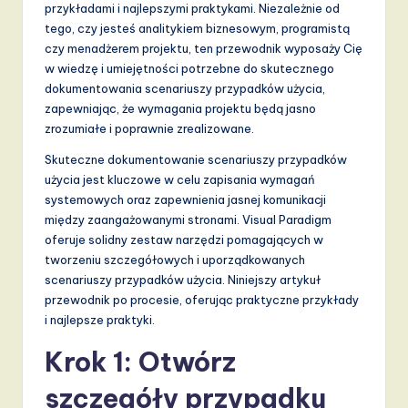
d
przykładami i najlepszymi praktykami. Niezależnie od
tego, czy jesteś analitykiem biznesowym, programistą
s
czy menadżerem projektu, ten przewodnik wyposaży Cię
in
w wiedzę i umiejętności potrzebne do skutecznego
dokumentowania scenariuszy przypadków użycia,
A
zapewniając, że wymagania projektu będą jasno
I,
zrozumiałe i poprawnie zrealizowane.
S
Skuteczne dokumentowanie scenariuszy przypadków
użycia jest kluczowe w celu zapisania wymagań
o
systemowych oraz zapewnienia jasnej komunikacji
f
między zaangażowanymi stronami. Visual Paradigm
oferuje solidny zestaw narzędzi pomagających w
t
tworzeniu szczegółowych i uporządkowanych
w
scenariuszy przypadków użycia. Niniejszy artykuł
przewodnik po procesie, oferując praktyczne przykłady
a
i najlepsze praktyki.
r
Krok 1: Otwórz
e
szczegóły przypadku
,