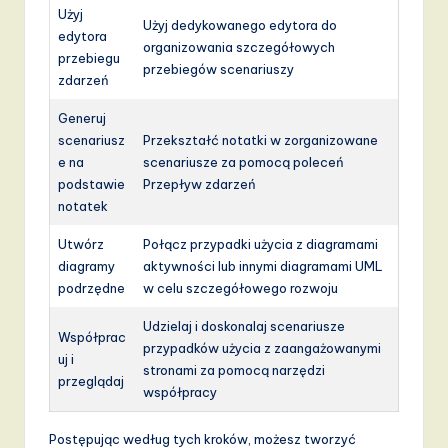
Użyj
Użyj dedykowanego edytora do
edytora
organizowania szczegółowych
przebiegu
przebiegów scenariuszy
zdarzeń
Generuj
scenariusz
Przekształć notatki w zorganizowane
e na
scenariusze za pomocą poleceń
podstawie
Przepływ zdarzeń
notatek
Utwórz
Połącz przypadki użycia z diagramami
diagramy
aktywności lub innymi diagramami UML
podrzędne
w celu szczegółowego rozwoju
Udzielaj i doskonalaj scenariusze
Współprac
przypadków użycia z zaangażowanymi
uj i
stronami za pomocą narzędzi
przeglądaj
współpracy
Postępując według tych kroków, możesz tworzyć