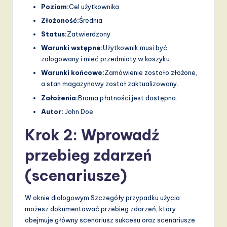
v
Poziom:
Cel użytkownika
a
Złożoność:
Średnia
Status:
Zatwierdzony
ti
Warunki wstępne:
Użytkownik musi być
o
zalogowany i mieć przedmioty w koszyku.
n
Warunki końcowe:
Zamówienie zostało złożone,
a stan magazynowy został zaktualizowany.
Założenia:
Brama płatności jest dostępna.
Autor:
John Doe
Krok 2: Wprowadź
przebieg zdarzeń
(scenariusze)
W oknie dialogowym Szczegóły przypadku użycia
możesz dokumentować przebieg zdarzeń, który
obejmuje główny scenariusz sukcesu oraz scenariusze