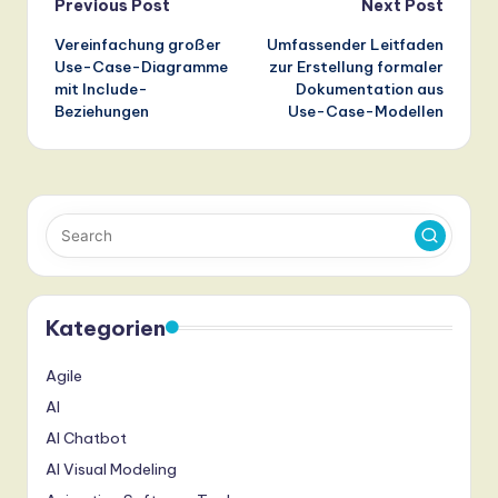
Post
Previous Post
Next Post
Vereinfachung großer
Umfassender Leitfaden
navigation
Use-Case-Diagramme
zur Erstellung formaler
mit Include-
Dokumentation aus
Beziehungen
Use-Case-Modellen
Kategorien
Agile
AI
AI Chatbot
AI Visual Modeling