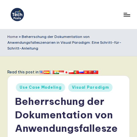
Skip
to
T
content
e
Home
»
Beherrschung der Dokumentation von
Anwendungsfalleszenarien in Visual Paradigm: Eine Schritt-für-
c
Schritt-Anleitung
h
P
Read this post in:
o
s
Posted
Use Case Modeling
Visual Paradigm
in
t
Beherrschung der
s
Dokumentation von
G
Anwendungsfallesze
e