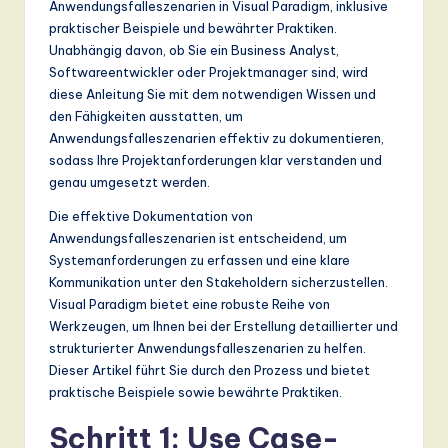
Anwendungsfalleszenarien in Visual Paradigm, inklusive
n
praktischer Beispiele und bewährter Praktiken.
d
Unabhängig davon, ob Sie ein Business Analyst,
Softwareentwickler oder Projektmanager sind, wird
s
diese Anleitung Sie mit dem notwendigen Wissen und
in
den Fähigkeiten ausstatten, um
Anwendungsfalleszenarien effektiv zu dokumentieren,
A
sodass Ihre Projektanforderungen klar verstanden und
I,
genau umgesetzt werden.
S
Die effektive Dokumentation von
Anwendungsfalleszenarien ist entscheidend, um
o
Systemanforderungen zu erfassen und eine klare
ft
Kommunikation unter den Stakeholdern sicherzustellen.
Visual Paradigm bietet eine robuste Reihe von
w
Werkzeugen, um Ihnen bei der Erstellung detaillierter und
a
strukturierter Anwendungsfalleszenarien zu helfen.
Dieser Artikel führt Sie durch den Prozess und bietet
r
praktische Beispiele sowie bewährte Praktiken.
e
Schritt 1: Use Case-
,