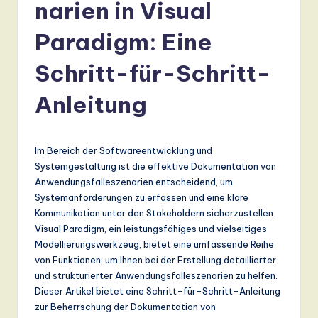
r
narien in Visual
m
Paradigm: Eine
a
Schritt-für-Schritt-
n
-
Anleitung
L
a
Im Bereich der Softwareentwicklung und
t
Systemgestaltung ist die effektive Dokumentation von
Anwendungsfalleszenarien entscheidend, um
e
Systemanforderungen zu erfassen und eine klare
s
Kommunikation unter den Stakeholdern sicherzustellen.
Visual Paradigm, ein leistungsfähiges und vielseitiges
t
Modellierungswerkzeug, bietet eine umfassende Reihe
T
von Funktionen, um Ihnen bei der Erstellung detaillierter
und strukturierter Anwendungsfalleszenarien zu helfen.
r
Dieser Artikel bietet eine Schritt-für-Schritt-Anleitung
e
zur Beherrschung der Dokumentation von