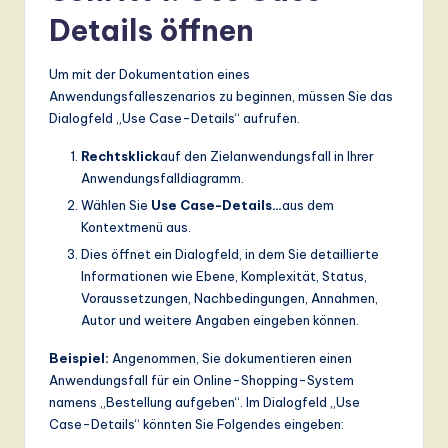
Details öffnen
a
n
Um mit der Dokumentation eines
d
Anwendungsfalleszenarios zu beginnen, müssen Sie das
Dialogfeld „Use Case-Details“ aufrufen.
D
ig
Rechtsklick
auf den Zielanwendungsfall in Ihrer
Anwendungsfalldiagramm.
it
Wählen Sie
Use Case-Details…
aus dem
a
Kontextmenü aus.
l
Dies öffnet ein Dialogfeld, in dem Sie detaillierte
Informationen wie Ebene, Komplexität, Status,
In
Voraussetzungen, Nachbedingungen, Annahmen,
n
Autor und weitere Angaben eingeben können.
o
Beispiel:
Angenommen, Sie dokumentieren einen
Anwendungsfall für ein Online-Shopping-System
v
namens „Bestellung aufgeben“. Im Dialogfeld „Use
a
Case-Details“ könnten Sie Folgendes eingeben: