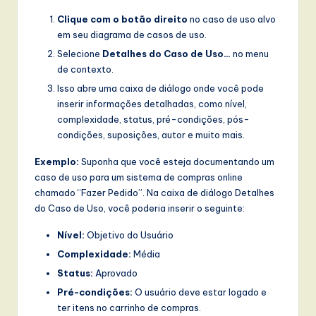
w
Clique com o botão direito
no caso de uso alvo
em seu diagrama de casos de uso.
a
Selecione
Detalhes do Caso de Uso…
no menu
r
de contexto.
e
Isso abre uma caixa de diálogo onde você pode
inserir informações detalhadas, como nível,
,
complexidade, status, pré-condições, pós-
a
condições, suposições, autor e muito mais.
n
Exemplo:
Suponha que você esteja documentando um
caso de uso para um sistema de compras online
d
chamado “Fazer Pedido”. Na caixa de diálogo Detalhes
D
do Caso de Uso, você poderia inserir o seguinte:
i
Nível:
Objetivo do Usuário
g
Complexidade:
Média
it
Status:
Aprovado
Pré-condições:
O usuário deve estar logado e
a
ter itens no carrinho de compras.