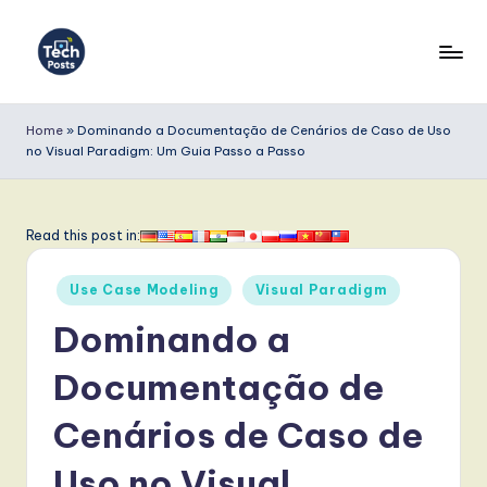
Skip
to
T
content
e
Home
»
Dominando a Documentação de Cenários de Caso de Uso
no Visual Paradigm: Um Guia Passo a Passo
c
h
P
Read this post in:
o
Posted
Use Case Modeling
Visual Paradigm
s
in
Dominando a
t
s
Documentação de
P
Cenários de Caso de
o
Uso no Visual