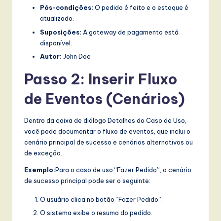
l
Pós-condições:
O pedido é feito e o estoque é
I
atualizado.
Suposições:
A gateway de pagamento está
n
disponível.
n
Autor:
John Doe
o
Passo 2: Inserir Fluxo
v
de Eventos (Cenários)
a
ti
Dentro da caixa de diálogo Detalhes do Caso de Uso,
você pode documentar o fluxo de eventos, que inclui o
o
cenário principal de sucesso e cenários alternativos ou
n
de exceção.
Exemplo:
Para o caso de uso “Fazer Pedido”, o cenário
de sucesso principal pode ser o seguinte:
O usuário clica no botão “Fazer Pedido”.
O sistema exibe o resumo do pedido.