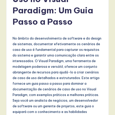
r
t
Paradigm: Um Guia
u
Passo a Passo
g
u
No âmbito do desenvolvimento de software e do design
e
de sistemas, documentar efetivamente os cenários de
s
caso de uso é fundamental para capturar os requisitos
do sistema e garantir uma comunicação clara entre os
e
interessados. O Visual Paradigm, uma ferramenta de
-
modelagem poderosa e versátil, oferece um conjunto
abrangente de recursos para ajudá-lo a criar cenários
L
de caso de uso detalhados e estruturados. Este artigo
a
fornece um guia passo a passo para dominar a
documentação de cenários de caso de uso no Visual
t
Paradigm, com exemplos práticos e melhores práticas.
e
Seja você um analista de negócios, um desenvolvedor
de software ou um gerente de projetos, este guia o
s
equipará com o conhecimento e as habilidades