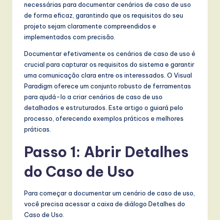
t
necessárias para documentar cenários de caso de uso
de forma eficaz, garantindo que os requisitos do seu
T
projeto sejam claramente compreendidos e
r
implementados com precisão.
e
Documentar efetivamente os cenários de caso de uso é
crucial para capturar os requisitos do sistema e garantir
n
uma comunicação clara entre os interessados. O Visual
d
Paradigm oferece um conjunto robusto de ferramentas
para ajudá-lo a criar cenários de caso de uso
s
detalhados e estruturados. Este artigo o guiará pelo
in
processo, oferecendo exemplos práticos e melhores
práticas.
A
Passo 1: Abrir Detalhes
I,
S
do Caso de Uso
o
Para começar a documentar um cenário de caso de uso,
f
você precisa acessar a caixa de diálogo Detalhes do
Caso de Uso.
t