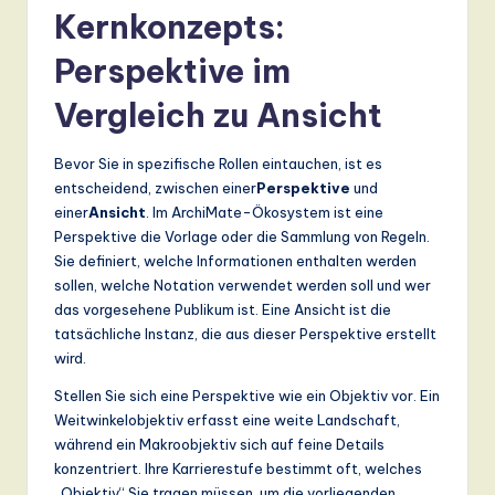
Kernkonzepts:
a
Perspektive im
n
d
Vergleich zu Ansicht
D
Bevor Sie in spezifische Rollen eintauchen, ist es
ig
entscheidend, zwischen einer
Perspektive
und
it
einer
Ansicht
. Im ArchiMate-Ökosystem ist eine
Perspektive die Vorlage oder die Sammlung von Regeln.
a
Sie definiert, welche Informationen enthalten werden
l
sollen, welche Notation verwendet werden soll und wer
das vorgesehene Publikum ist. Eine Ansicht ist die
In
tatsächliche Instanz, die aus dieser Perspektive erstellt
n
wird.
o
Stellen Sie sich eine Perspektive wie ein Objektiv vor. Ein
Weitwinkelobjektiv erfasst eine weite Landschaft,
v
während ein Makroobjektiv sich auf feine Details
a
konzentriert. Ihre Karrierestufe bestimmt oft, welches
„Objektiv“ Sie tragen müssen, um die vorliegenden