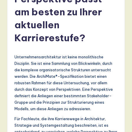
r
m
am besten zu Ihrer
a
aktuellen
n
Karrierestufe?
-
L
a
Unternehmensarchitektur ist keine monolithische
Disziplin. Sie ist eine Sammlung von Blickwinkeln, durch
t
die komplexe organisatorische Strukturen untersucht
e
werden. Die ArchiMate®-Spezifikation bietet einen
robusten Rahmen für diese Untersuchung, vor allem
s
durch das Konzept von Perspektiven. Eine Perspektive
t
definiert die Anliegen einer bestimmten Stakeholder-
Gruppe und die Prinzipien zur Strukturierung eines
T
Modells, um diese Anliegen zu adressieren.
r
Für Fachleute, die ihre Karrierewege in Architektur,
e
Strategie und Systemgestaltung beschreiten, ist es
entscheidend, zu verstehen, welche Perspektive zu Ihren