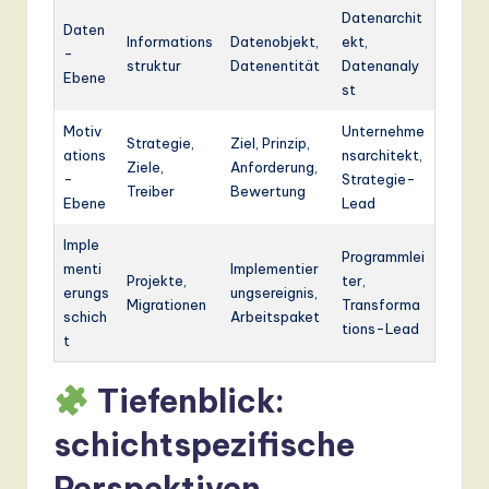
Datenarchit
Daten
Informations
Datenobjekt,
ekt,
-
struktur
Datenentität
Datenanaly
Ebene
st
Motiv
Unternehme
Strategie,
Ziel, Prinzip,
ations
nsarchitekt,
Ziele,
Anforderung,
-
Strategie-
Treiber
Bewertung
Ebene
Lead
Imple
Programmlei
menti
Implementier
Projekte,
ter,
erungs
ungsereignis,
Migrationen
Transforma
schich
Arbeitspaket
tions-Lead
t
Tiefenblick:
schichtspezifische
Perspektiven