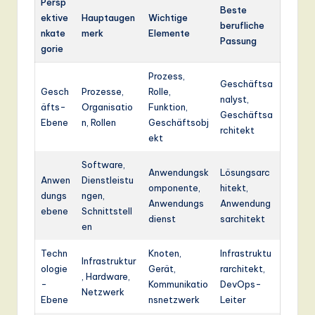
Persp
Beste
ektive
Hauptaugen
Wichtige
berufliche
nkate
merk
Elemente
Passung
gorie
Prozess,
Geschäftsa
Gesch
Prozesse,
Rolle,
nalyst,
äfts-
Organisatio
Funktion,
Geschäftsa
Ebene
n, Rollen
Geschäftsobj
rchitekt
ekt
Software,
Anwendungsk
Lösungsarc
Anwen
Dienstleistu
omponente,
hitekt,
dungs
ngen,
Anwendungs
Anwendung
ebene
Schnittstell
dienst
sarchitekt
en
Techn
Knoten,
Infrastruktu
Infrastruktur
ologie
Gerät,
rarchitekt,
, Hardware,
-
Kommunikatio
DevOps-
Netzwerk
Ebene
nsnetzwerk
Leiter