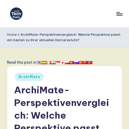
Skip
to
T
content
e
Home
»
ArchiMate-Perspektivenvergleich: Welche Perspektive passt
am besten zu Ihrer aktuellen Karrierestufe?
c
h
P
Read this post in:
o
Posted
ArchiMate
s
in
ArchiMate-
t
s
Perspektivenverglei
G
ch: Welche
e
Perspektive passt