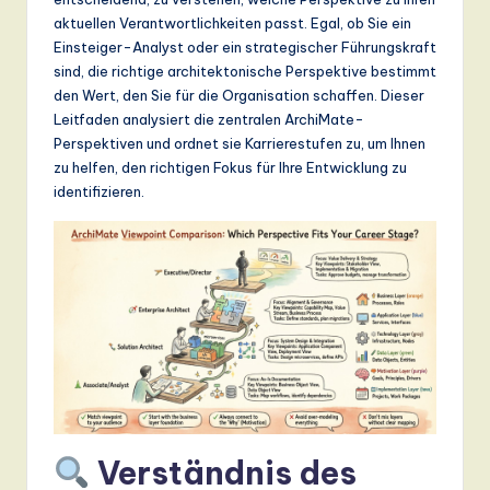
n
aktuellen Verantwortlichkeiten passt. Egal, ob Sie ein
d
Einsteiger-Analyst oder ein strategischer Führungskraft
sind, die richtige architektonische Perspektive bestimmt
s
den Wert, den Sie für die Organisation schaffen. Dieser
in
Leitfaden analysiert die zentralen ArchiMate-
Perspektiven und ordnet sie Karrierestufen zu, um Ihnen
A
zu helfen, den richtigen Fokus für Ihre Entwicklung zu
I,
identifizieren.
S
o
ft
w
a
r
e
Verständnis des
,