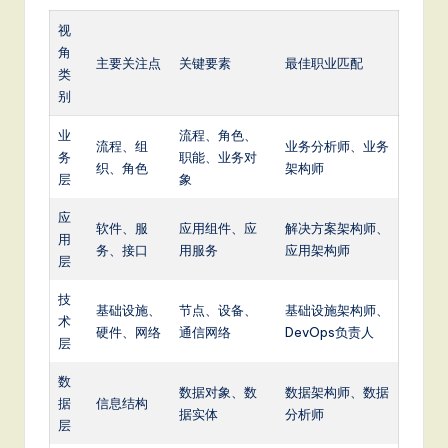
视
角
主要关注点
关键要素
最佳职业匹配
类
别
业
流程、角色、
流程、组
业务分析师、业务
务
职能、业务对
织、角色
架构师
层
象
应
软件、服
应用组件、应
解决方案架构师、
用
务、接口
用服务
应用架构师
层
技
基础设施、
节点、设备、
基础设施架构师、
术
硬件、网络
通信网络
DevOps负责人
层
数
数据对象、数
数据架构师、数据
据
信息结构
据实体
分析师
层