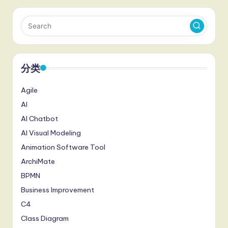
分类
Agile
AI
AI Chatbot
AI Visual Modeling
Animation Software Tool
ArchiMate
BPMN
Business Improvement
C4
Class Diagram