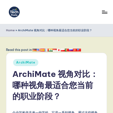
Skip
to
T
content
e
Home
»
ArchiMate 视角对比：哪种视角最适合您当前的职业阶段？
c
h
Read this post in:
P
Posted
o
ArchiMate
in
s
ArchiMate 视角对比：
t
哪种视角最适合您当前
s
的职业阶段？
S
i
企业架构并非单一的学科。它是一系列视角，通过这些视角