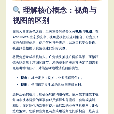
a
理解核心概念：视角与
t
视图的区别
e
s
在深入具体角色之前，至关重要的是要区分
视角
与
视图
。在
t
ArchiMate 生态系统中，视角是模板或规则集合。它定义了
应包含哪些信息、使用何种符号表示，以及目标受众是谁。
T
视图则是根据该视角创建的实际实例。
r
将视角想象成相机镜头。广角镜头捕捉广阔的风景，而微距
e
镜头则聚焦于精细的细节。您的职业阶段通常决定了您需要
佩戴哪种“镜头”，才能清晰地看清眼前的挑战。
n
视角：
标准定义（例如，业务流程视角）。
d
视图：
使用该定义生成的具体图表或文档。
s
选择正确的视角，能确保您的沟通有效。使用技术性技术视
in
角向非技术背景的董事会成员解释业务流程，会造成误解。
A
相反，在讨论代码部署时使用高层次的业务动机视角，则会
造成混淆。您的职业角色与所采用视角之间的契合，是实现
I,