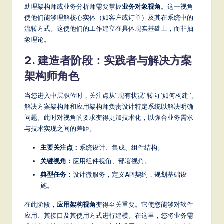
it
助理架构师或业务分析师需要掌握
业务对象视角
。这一视角
使他们能够理解核心实体（如客户或订单）及其在系统中的
a
流转方式。这使他们的工作建立在具体现实基础上，而非抽
l
象理论。
In
2. 建造者阶段：实践者与解决方案
n
架构师角色
o
当您进入中层职位时，关注点从“现有状况”转向“如何构建”。
v
解决方案架构师和应用架构师负责设计特定系统以解决明确
a
问题。此时对视角的要求变得更加技术化，以弥合业务需求
与技术实现之间的差距。
ti
主要关注点：
系统设计、集成、组件结构。
o
关键视角：
应用组件视角、部署视角。
n
典型任务：
设计微服务，定义API契约，规划基础设
施。
在此阶段，
应用架构视角
变得至关重要。它使您能够对软件
应用、其接口及其使用方式进行建模。在这里，您将业务需