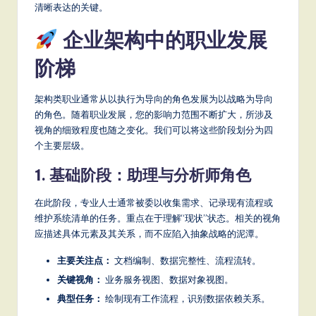
清晰表达的关键。
S
企业架构中的职业发展
o
阶梯
ft
w
架构类职业通常从以执行为导向的角色发展为以战略为导向
a
的角色。随着职业发展，您的影响力范围不断扩大，所涉及
视角的细致程度也随之变化。我们可以将这些阶段划分为四
r
个主要层级。
e
1. 基础阶段：助理与分析师角色
,
a
在此阶段，专业人士通常被委以收集需求、记录现有流程或
维护系统清单的任务。重点在于理解“现状”状态。相关的视角
n
应描述具体元素及其关系，而不应陷入抽象战略的泥潭。
d
主要关注点：
文档编制、数据完整性、流程流转。
D
关键视角：
业务服务视图、数据对象视图。
ig
典型任务：
绘制现有工作流程，识别数据依赖关系。