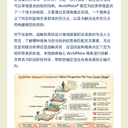
m
可以审视复杂的组织结构。ArchiMate® 规范为此类审视提供
p
了一个强大的框架，主要通过其视角概念实现。一个视角定
li
义了特定利益相关者群体的关注点，以及为解决这些关注点
而构建模型的原则。
fi
对于在架构、战略和系统设计领域探索职业道路的专业人士
e
而言，了解哪种视角与您当前的职责相匹配至关重要。无论
d
您是初级分析师还是战略高管，合适的架构视角决定了您为
组织带来的价值。本指南将核心 ArchiMate 视角进行拆解，
C
并将其与职业阶段对应，帮助您确定适合自身发展的正确方
hi
向。
n
e
s
e
-
L