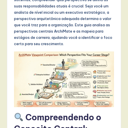
t
suas responsabilidades atuais é crucial. Seja você um
T
analista de nível inicial ou um executivo estratégico, a
perspectiva arquitetônica adequada determina o valor
r
que você traz para a organização. Este guia analisa as
e
perspectivas centrais ArchiMate e as mapeia para
estágios de carreira, ajudando você a identificar o foco
n
certo para seu crescimento.
d
s
in
A
I,
S
o
Compreendendo o
f
t