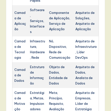
Papéis
Software
Camad
Componente
Arquiteto de
,
a de
de Aplicação,
Soluções,
Serviços,
Aplicaç
Serviço de
Arquiteto de
Interface
ão
Aplicação
Aplicação
s
Camad
Infraestru
Nó,
Arquiteto de
a de
tura,
Dispositivo,
Infraestrutura
Tecnol
Hardware
Rede de
, Líder
ogia
, Rede
Comunicação
DevOps
Estrutura
Objeto de
Arquiteto de
Camad
de
Dados,
Dados,
a de
Informaç
Entidade de
Analista de
Dados
ão
Dados
Dados
Camad
Estratégi
Meta,
Arquiteto de
a de
a, Metas,
Princípio,
Empresas,
Motiva
Impulsion
Requisito,
Líder de
ção
adores
Avaliação
Estratégia