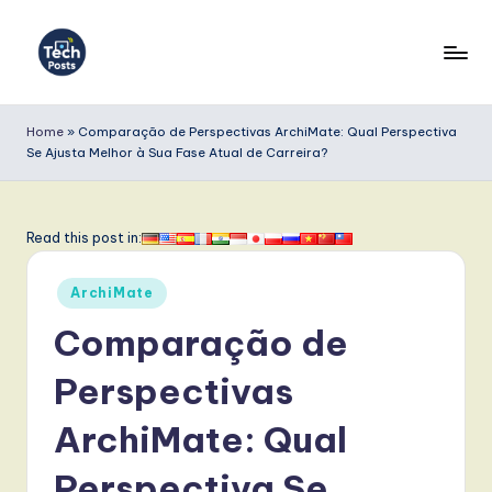
Skip
to
T
content
e
Home
»
Comparação de Perspectivas ArchiMate: Qual Perspectiva
Se Ajusta Melhor à Sua Fase Atual de Carreira?
c
h
P
Read this post in:
o
Posted
ArchiMate
s
in
Comparação de
t
s
Perspectivas
P
ArchiMate: Qual
o
Perspectiva Se