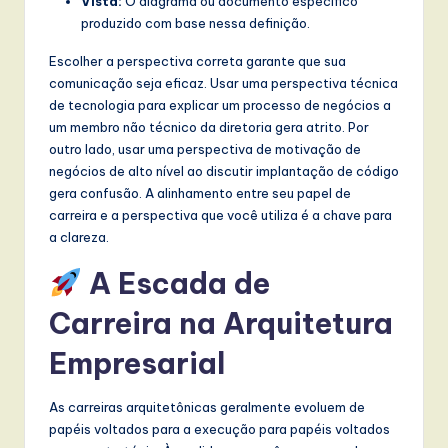
Vista:
O diagrama ou documento específico
l
produzido com base nessa definição.
I
Escolher a perspectiva correta garante que sua
n
comunicação seja eficaz. Usar uma perspectiva técnica
n
de tecnologia para explicar um processo de negócios a
um membro não técnico da diretoria gera atrito. Por
o
outro lado, usar uma perspectiva de motivação de
v
negócios de alto nível ao discutir implantação de código
gera confusão. A alinhamento entre seu papel de
a
carreira e a perspectiva que você utiliza é a chave para
ti
a clareza.
o
A Escada de
n
Carreira na Arquitetura
Empresarial
As carreiras arquitetônicas geralmente evoluem de
papéis voltados para a execução para papéis voltados