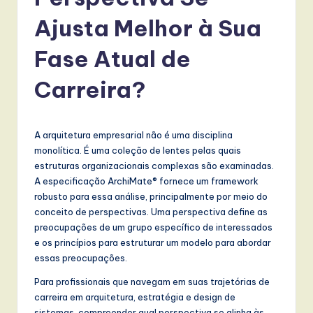
r
t
Ajusta Melhor à Sua
u
Fase Atual de
g
Carreira?
u
e
s
A arquitetura empresarial não é uma disciplina
monolítica. É uma coleção de lentes pelas quais
e
estruturas organizacionais complexas são examinadas.
-
A especificação ArchiMate® fornece um framework
robusto para essa análise, principalmente por meio do
L
conceito de perspectivas. Uma perspectiva define as
a
preocupações de um grupo específico de interessados
e os princípios para estruturar um modelo para abordar
t
essas preocupações.
e
Para profissionais que navegam em suas trajetórias de
s
carreira em arquitetura, estratégia e design de
sistemas, compreender qual perspectiva se alinha às