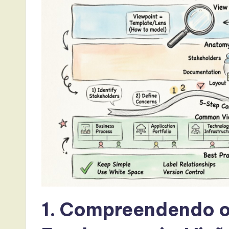
a
t
e
s
t
T
r
e
n
1. Compreendendo o
d