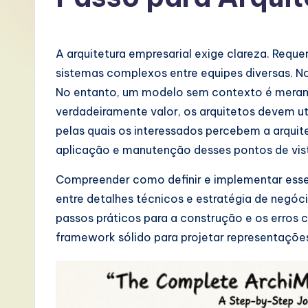
P
o
A arquitetura empresarial exige clareza. Req
rt
sistemas complexos entre equipes diversas. No
No entanto, um modelo sem contexto é mera
u
verdadeiramente valor, os arquitetos devem uti
g
pelas quais os interessados percebem a arquit
aplicação e manutenção desses pontos de vis
u
Compreender como definir e implementar esses
e
entre detalhes técnicos e estratégia de negóc
s
passos práticos para a construção e os erros c
framework sólido para projetar representaçõe
e
-
L