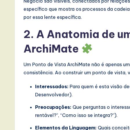
Negócio são visíveis, conectados por relações 
e
específico que mostra os processos da cadeia 
,
por essa lente específica.
a
2. A Anatomia de um
n
ArchiMate
d
Um Ponto de Vista ArchiMate não é apenas um f
D
consistência. Ao construir um ponto de vista, 
i
Interessados:
Para quem é esta visão de
g
Desenvolvedor).
it
Preocupações:
Que perguntas o interess
a
rentável?”, “Como isso se integra?”).
l
Elementos da Linguagem:
Quais conceit