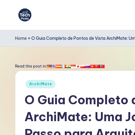
Skip
to
T
content
e
Home
»
O Guia Completo de Pontos de Vista ArchiMate: Uma
c
h
Read this post in:
P
Posted
ArchiMate
o
in
O Guia Completo d
s
ArchiMate: Uma J
t
s
Passo para Arquit