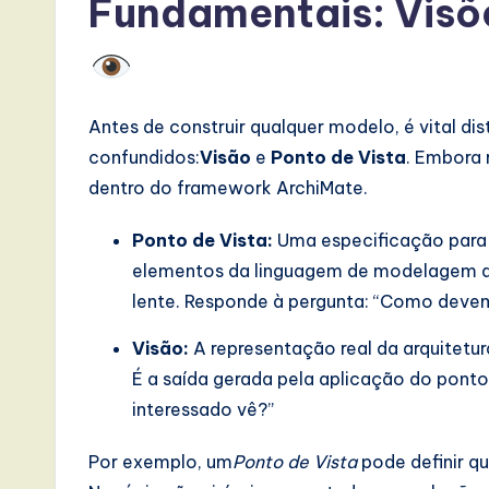
Fundamentais: Visõe
s
i
n
Antes de construir qualquer modelo, é vital di
A
confundidos:
Visão
e
Ponto de Vista
. Embora 
I,
dentro do framework ArchiMate.
S
Ponto de Vista:
Uma especificação para 
elementos da linguagem de modelagem a 
o
lente. Responde à pergunta: “Como deve
ft
Visão:
A representação real da arquitetu
w
É a saída gerada pela aplicação do ponto
interessado vê?”
a
r
Por exemplo, um
Ponto de Vista
pode definir q