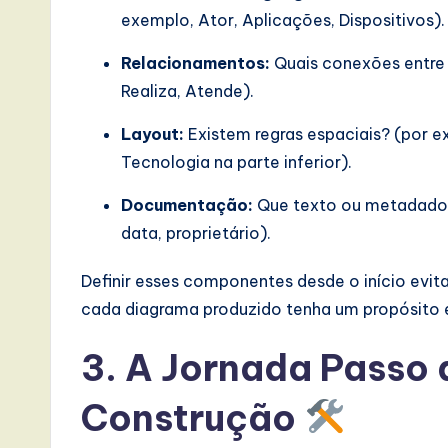
exemplo, Ator, Aplicações, Dispositivos).
I
Relacionamentos:
Quais conexões entre 
n
Realiza, Atende).
n
Layout:
Existem regras espaciais? (por
o
Tecnologia na parte inferior).
v
Documentação:
Que texto ou metadado
data, proprietário).
a
ti
Definir esses componentes desde o início evi
cada diagrama produzido tenha um propósito e
o
3. A Jornada Passo 
n
Construção