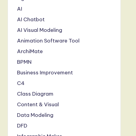
AI
AI Chatbot
AI Visual Modeling
Animation Software Tool
ArchiMate
BPMN
Business Improvement
C4
Class Diagram
Content & Visual
Data Modeling
DFD