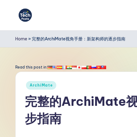
Skip
to
T
content
e
Home
»
完整的ArchiMate视角手册：新架构师的逐步指南
c
h
Read this post in:
P
Posted
ArchiMate
o
in
完整的ArchiMa
s
步指南
t
s