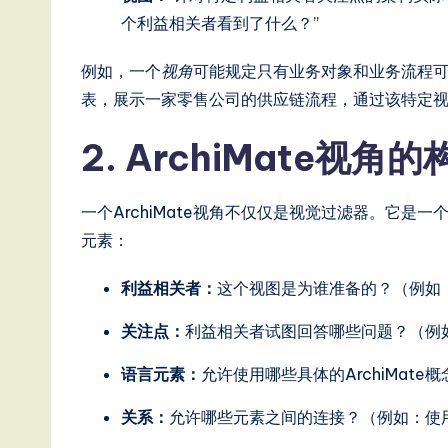
T
个利益相关者看到了什么？”
r
例如，一个
视角
可能规定只有业务对象和业务流程
e
表，展示一家零售公司的供应链流程，通过该特定
n
2. ArchiMate视角
d
s
一个ArchiMate视角不仅仅是视觉过滤器。它
元素：
in
利益相关者：
这个视图是为谁准备的？（例如
A
关注点：
利益相关者试图回答哪些问题？（例如
I,
语言元素：
允许使用哪些具体的ArchiMat
S
关系：
允许哪些元素之间的连接？（例如：使
o