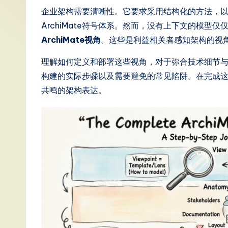
S
企业架构需要清晰性。它要求采用结构化的方法，
ArchiMate符号体系。然而，没有上下文的模型
i
ArchiMate视角
。这些是利益相关者感知架构的视
m
理解如何定义和部署这些视角，对于弥合技术细节
p
构建的实际步骤以及需要避免的常见陷阱。在完成
共鸣的架构表达。
li
fi
e
d
C
hi
n