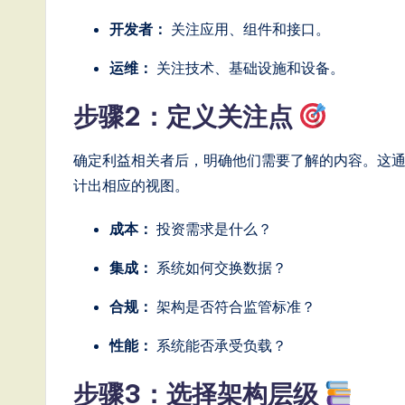
g
开发者：
关注应用、组件和接口。
it
运维：
关注技术、基础设施和设备。
a
步骤2：定义关注点
l
确定利益相关者后，明确他们需要了解的内容。这
In
计出相应的视图。
n
成本：
投资需求是什么？
o
集成：
系统如何交换数据？
v
合规：
架构是否符合监管标准？
a
性能：
系统能否承受负载？
ti
步骤3：选择架构层级