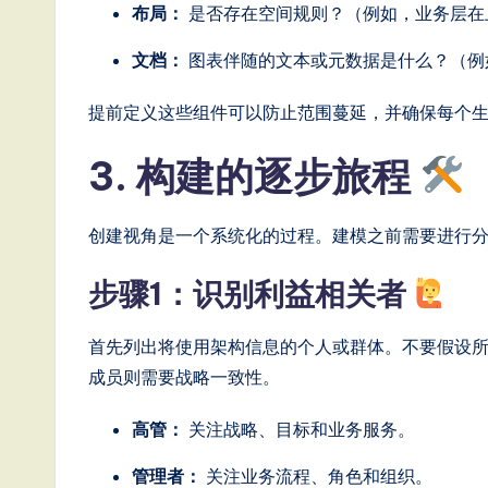
布局：
是否存在空间规则？（例如，业务层在
ft
文档：
图表伴随的文本或元数据是什么？（例
w
a
提前定义这些组件可以防止范围蔓延，并确保每个
r
3. 构建的逐步旅程
e
创建视角是一个系统化的过程。建模之前需要进行
,
步骤1：识别利益相关者
a
n
首先列出将使用架构信息的个人或群体。不要假设
成员则需要战略一致性。
d
D
高管：
关注战略、目标和业务服务。
i
管理者：
关注业务流程、角色和组织。