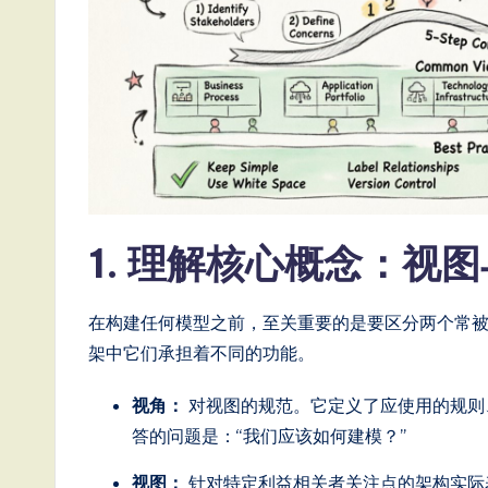
e
s
e
-
L
1. 理解核心概念：视
a
t
在构建任何模型之前，至关重要的是要区分两个常
e
架中它们承担着不同的功能。
s
视角：
对视图的规范。它定义了应使用的规则
答的问题是：“我们应该如何建模？”
t
视图：
针对特定利益相关者关注点的架构实际