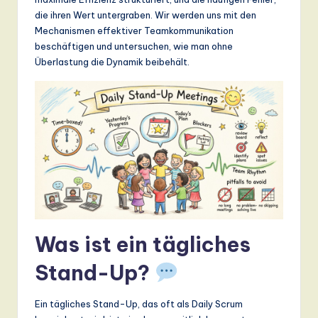
n
die ihren Wert untergraben. Wir werden uns mit den
d
Mechanismen effektiver Teamkommunikation
beschäftigen und untersuchen, wie man ohne
s
Überlastung die Dynamik beibehält.
in
A
I,
S
o
ft
w
Was ist ein tägliches
a
r
Stand-Up?
e
Ein tägliches Stand-Up, das oft als Daily Scrum
,