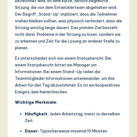
bezeichnet wird, ist eine kurze, zeitlich begrenzte
a
Sitzung, die von dem Entwicklerteam abgehalten wird.
Der Begriff „Stand-Up“ impliziert, dass die Teilnehmer
n
stehen bleiben sollten, was physisch verhindert, dass die
d
Sitzung unnötig lange dauert. Das primäre Ziel besteht
nicht darin, Probleme in der Sitzung zu lösen, sondern sie
D
zu erkennen und Zeit für die Lösung an anderer Stelle zu
ig
planen.
it
Es unterscheidet sich von einem Statusbericht. Bei
einem Statusbericht bittet ein Manager um
a
Informationen. Bei einem Stand-Up teilen die
l
Teammitglieder Informationen untereinander, um ihre
Arbeit für den Tag abzustimmen. Es ist ein kooperatives
In
Ereignis, kein hierarchisches.
n
Wichtige Merkmale:
o
Häufigkeit:
Jeden Arbeitstag, meist zu derselben
v
Zeit.
a
Dauer:
Typischerweise maximal 15 Minuten.