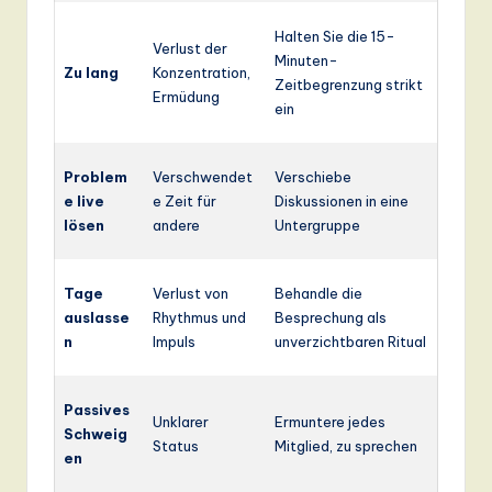
Halten Sie die 15-
Verlust der
Minuten-
Zu lang
Konzentration,
Zeitbegrenzung strikt
Ermüdung
ein
Problem
Verschwendet
Verschiebe
e live
e Zeit für
Diskussionen in eine
lösen
andere
Untergruppe
Tage
Verlust von
Behandle die
auslasse
Rhythmus und
Besprechung als
n
Impuls
unverzichtbaren Ritual
Passives
Unklarer
Ermuntere jedes
Schweig
Status
Mitglied, zu sprechen
en