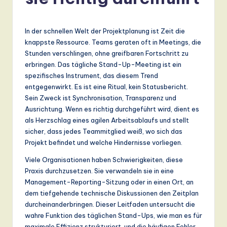
r
m
a
In der schnellen Welt der Projektplanung ist Zeit die
knappste Ressource. Teams geraten oft in Meetings, die
n
Stunden verschlingen, ohne greifbaren Fortschritt zu
-
erbringen. Das tägliche Stand-Up-Meeting ist ein
spezifisches Instrument, das diesem Trend
L
entgegenwirkt. Es ist eine Ritual, kein Statusbericht.
a
Sein Zweck ist Synchronisation, Transparenz und
Ausrichtung. Wenn es richtig durchgeführt wird, dient es
t
als Herzschlag eines agilen Arbeitsablaufs und stellt
e
sicher, dass jedes Teammitglied weiß, wo sich das
Projekt befindet und welche Hindernisse vorliegen.
s
Viele Organisationen haben Schwierigkeiten, diese
t
Praxis durchzusetzen. Sie verwandeln sie in eine
T
Management-Reporting-Sitzung oder in einen Ort, an
dem tiefgehende technische Diskussionen den Zeitplan
r
durcheinanderbringen. Dieser Leitfaden untersucht die
e
wahre Funktion des täglichen Stand-Ups, wie man es für
maximale Effizienz strukturiert, und die häufigen Fehler,