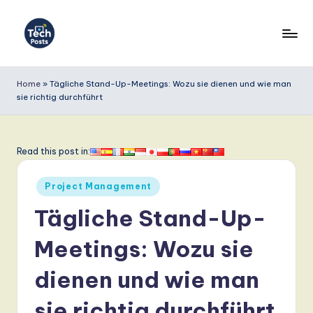
Skip
to
T
content
e
Home
»
Tägliche Stand-Up-Meetings: Wozu sie dienen und wie man
sie richtig durchführt
c
h
P
Read this post in:
o
Posted
Project Management
s
in
Tägliche Stand-Up-
t
s
Meetings: Wozu sie
G
dienen und wie man
e
sie richtig durchführt