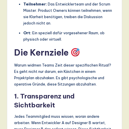
ti
Teilnehmer:
Das Entwicklerteam und der Scrum
Master. Product Owners können teilnehmen, wenn
o
sie Klarheit benötigen, treiben die Diskussion
n
jedoch nicht an.
Ort:
Ein speziell dafür vorgesehener Raum, ob
physisch oder virtuell.
Die Kernziele
Warum widmen Teams Zeit dieser spezifischen Ritual?
Es geht nicht nur darum, ein Kästchen in einem
Projektplan abzuhaken. Es gibt psychologische und
operative Gründe, diese Sitzungen abzuhalten.
1. Transparenz und
Sichtbarkeit
Jedes Teammitglied muss wissen, woran andere
arbeiten. Wenn Entwickler A auf Designer B wartet,
muss Designer B das sofort wissen. Diese Sichtbarkeit