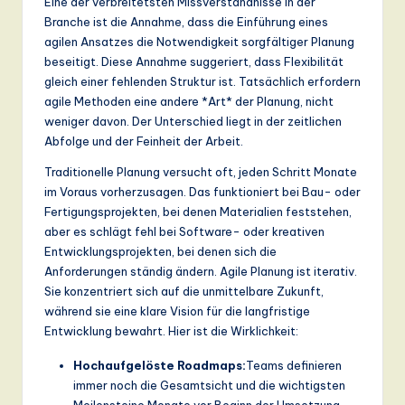
Eine der verbreitetsten Missverständnisse in der
a
Branche ist die Annahme, dass die Einführung eines
agilen Ansatzes die Notwendigkeit sorgfältiger Planung
n
beseitigt. Diese Annahme suggeriert, dass Flexibilität
d
gleich einer fehlenden Struktur ist. Tatsächlich erfordern
agile Methoden eine andere *Art* der Planung, nicht
D
weniger davon. Der Unterschied liegt in der zeitlichen
ig
Abfolge und der Feinheit der Arbeit.
it
Traditionelle Planung versucht oft, jeden Schritt Monate
im Voraus vorherzusagen. Das funktioniert bei Bau- oder
a
Fertigungsprojekten, bei denen Materialien feststehen,
l
aber es schlägt fehl bei Software- oder kreativen
Entwicklungsprojekten, bei denen sich die
In
Anforderungen ständig ändern. Agile Planung ist iterativ.
n
Sie konzentriert sich auf die unmittelbare Zukunft,
während sie eine klare Vision für die langfristige
o
Entwicklung bewahrt. Hier ist die Wirklichkeit:
v
Hochaufgelöste Roadmaps:
Teams definieren
a
immer noch die Gesamtsicht und die wichtigsten
Meilensteine Monate vor Beginn der Umsetzung.