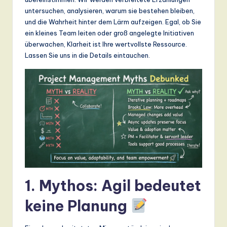
n
untersuchen, analysieren, warum sie bestehen bleiben,
d
und die Wahrheit hinter dem Lärm aufzeigen. Egal, ob Sie
ein kleines Team leiten oder groß angelegte Initiativen
s
überwachen, Klarheit ist Ihre wertvollste Ressource.
in
Lassen Sie uns in die Details eintauchen.
A
I,
S
o
ft
w
a
1. Mythos: Agil bedeutet
r
keine Planung
e
,