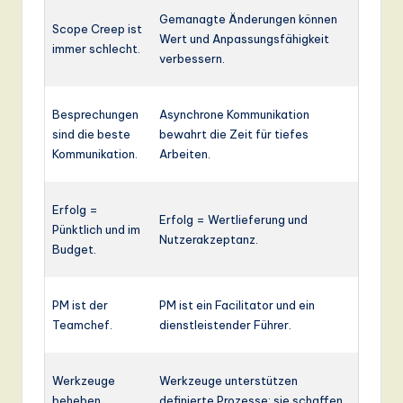
Gemanagte Änderungen können
Scope Creep ist
Wert und Anpassungsfähigkeit
immer schlecht.
verbessern.
Besprechungen
Asynchrone Kommunikation
sind die beste
bewahrt die Zeit für tiefes
Kommunikation.
Arbeiten.
Erfolg =
Erfolg = Wertlieferung und
Pünktlich und im
Nutzerakzeptanz.
Budget.
PM ist der
PM ist ein Facilitator und ein
Teamchef.
dienstleistender Führer.
Werkzeuge
Werkzeuge unterstützen
beheben
definierte Prozesse; sie schaffen