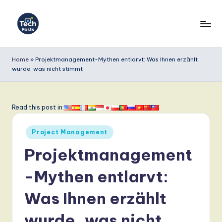
Skip
to
T
content
e
Home
»
Projektmanagement-Mythen entlarvt: Was Ihnen erzählt
wurde, was nicht stimmt
c
h
P
Read this post in:
o
Posted
Project Management
s
in
Projektmanagement
t
s
-Mythen entlarvt:
G
Was Ihnen erzählt
e
wurde, was nicht