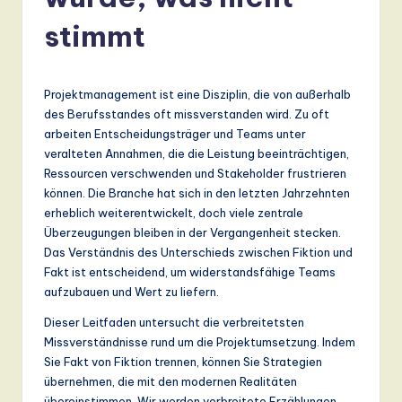
r
m
stimmt
a
n
Projektmanagement ist eine Disziplin, die von außerhalb
-
des Berufsstandes oft missverstanden wird. Zu oft
arbeiten Entscheidungsträger und Teams unter
L
veralteten Annahmen, die die Leistung beeinträchtigen,
a
Ressourcen verschwenden und Stakeholder frustrieren
können. Die Branche hat sich in den letzten Jahrzehnten
t
erheblich weiterentwickelt, doch viele zentrale
e
Überzeugungen bleiben in der Vergangenheit stecken.
Das Verständnis des Unterschieds zwischen Fiktion und
s
Fakt ist entscheidend, um widerstandsfähige Teams
t
aufzubauen und Wert zu liefern.
T
Dieser Leitfaden untersucht die verbreitetsten
Missverständnisse rund um die Projektumsetzung. Indem
r
Sie Fakt von Fiktion trennen, können Sie Strategien
e
übernehmen, die mit den modernen Realitäten
übereinstimmen. Wir werden verbreitete Erzählungen