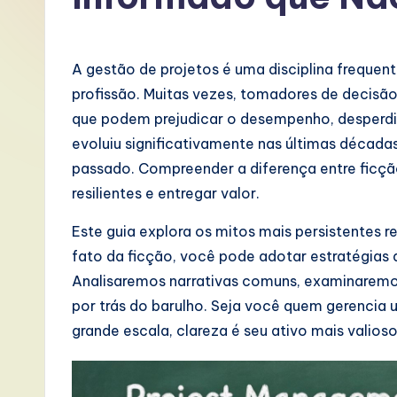
P
o
A gestão de projetos é uma disciplina freque
rt
profissão. Muitas vezes, tomadores de decis
que podem prejudicar o desempenho, desperdiça
u
evoluiu significativamente nas últimas décad
g
passado. Compreender a diferença entre ficção
resilientes e entregar valor.
u
Este guia explora os mitos mais persistentes 
e
fato da ficção, você pode adotar estratégias
s
Analisaremos narrativas comuns, examinaremos
por trás do barulho. Seja você quem gerencia 
e
grande escala, clareza é seu ativo mais valios
-
L