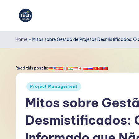
Skip
to
T
content
e
Home
»
Mitos sobre Gestão de Projetos Desmistificados: O
c
h
Read this post in:
P
Posted
Project Management
o
in
Mitos sobre Gestã
s
Desmistificados: 
t
s
Informado que Nã