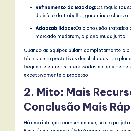
e
Refinamento do Backlog:
Os requisitos 
do início do trabalho, garantindo clarez
,
Adaptabilidade:
Os planos são tratados
a
mercado mudarem, o plano muda junto.
n
Quando as equipes pulam completamente o p
d
técnica e expectativas desalinhadas. Um pla
D
frequente entre os interessados e a equipe de 
excessivamente o processo.
i
2. Mito: Mais Recur
g
it
Conclusão Mais Rá
a
Há uma intuição comum de que, se um projeto e
l
Essa lógica parece sólida à primeira vista: ma