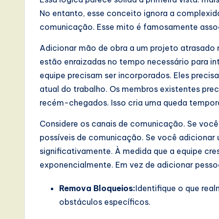
No entanto, esse conceito ignora a complexid
I
comunicação. Esse mito é famosamente asso
n
Adicionar mão de obra a um projeto atrasado 
n
estão enraizadas no tempo necessário para 
o
equipe precisam ser incorporados. Eles precis
atual do trabalho. Os membros existentes preci
v
recém-chegados. Isso cria uma queda temporá
a
Considere os canais de comunicação. Se você
ti
possíveis de comunicação. Se você adiciona
significativamente. À medida que a equipe c
o
exponencialmente. Em vez de adicionar pessoa
n
Remova Bloqueios:
Identifique o que rea
obstáculos específicos.