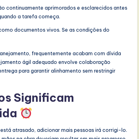
são continuamente aprimorados e esclarecidos antes
a quando a tarefa começa.
 como documentos vivos. Se as condições do
lanejamento, frequentemente acabam com dívida
nejamento ágil adequado envolve colaboração
entrega para garantir alinhamento sem restringir
sos Significam
pida
stá atrasado, adicionar mais pessoas irá corrigi-lo.
is mãos na obra deveriam resultar em mais progresso.