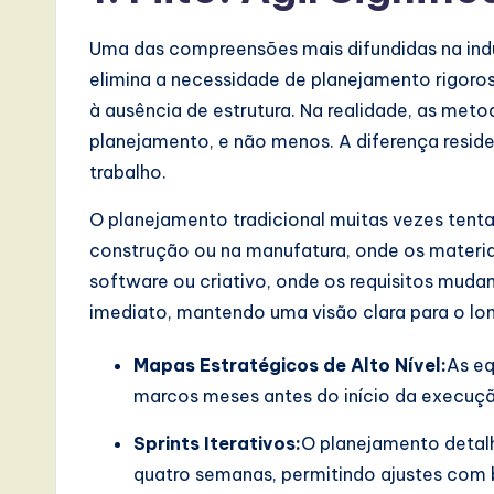
s
i
Uma das compreensões mais difundidas na indú
elimina a necessidade de planejamento rigoros
n
à ausência de estrutura. Na realidade, as meto
A
planejamento, e não menos. A diferença resid
trabalho.
I,
O planejamento tradicional muitas vezes tenta
S
construção ou na manufatura, onde os materia
o
software ou criativo, onde os requisitos mudam
imediato, mantendo uma visão clara para o long
ft
Mapas Estratégicos de Alto Nível:
As eq
w
marcos meses antes do início da execuç
a
Sprints Iterativos:
O planejamento detal
r
quatro semanas, permitindo ajustes com