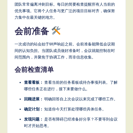
it
团队常常偏离冲刺目标。每日的简要检查提醒所有人当前的
优先事项。它将个人任务与更广泛的项目目标对齐，确保努
a
力集中在最关键的地方。
l
会前准备
In
n
一次成功的站会始于钟声响起之前。会前准备能降低会议期
o
间的认知负担。当团队成员做好准备时，会议就能控制在时
间范围内，并聚焦于协调工作，而非信息收集。
v
会前检查清单
a
ti
查看看板：
查看当前的任务看板或待办事项列表。了解
哪些任务正在进行，接下来要做什么。
o
回顾进展：
明确回答自上次会议以来完成了哪些工作。
n
确定计划：
知道你今天打算处理哪些具体任务。
发现问题：
是否有障碍已经准备好分享？不要等到会议
时才开始思考。