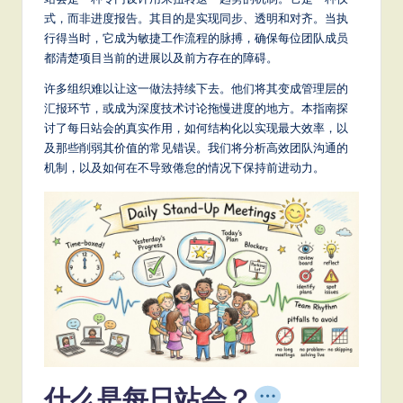
m
式，而非进度报告。其目的是实现同步、透明和对齐。当执
p
行得当时，它成为敏捷工作流程的脉搏，确保每位团队成员
li
都清楚项目当前的进展以及前方存在的障碍。
fi
许多组织难以让这一做法持续下去。他们将其变成管理层的
汇报环节，或成为深度技术讨论拖慢进度的地方。本指南探
e
讨了每日站会的真实作用，如何结构化以实现最大效率，以
d
及那些削弱其价值的常见错误。我们将分析高效团队沟通的
机制，以及如何在不导致倦怠的情况下保持前进动力。
C
hi
n
e
s
e
-
L
什么是每日站会？