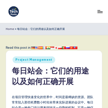
Skip
to
T
content
e
Home
»
每日站会：它们的用途以及如何正确开展
c
h
Read this post in:
P
Posted
o
Project Management
in
s
每日站会：它们的用途
t
以及如何正确开展
s
S
在项目管理快速变化的世界中，时间是最稀缺的资源。团队
i
常常陷入那些耗费数小时却未带来实际进展的会议中。每日
站会是一种专门设计用来扭转这一趋势的机制。它是一种仪