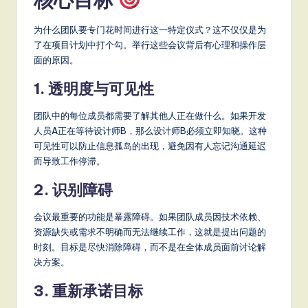
S
为什么团队要专门花时间进行这一特定仪式？这不仅仅是为
o
了在项目计划中打个勾。举行这些会议背后有心理和操作层
面的原因。
ft
w
1. 透明度与可见性
a
团队中的每位成员都需要了解其他人正在做什么。如果开发
r
人员A正在等待设计师B，那么设计师B必须立即知晓。这种
可见性可以防止信息孤岛的出现，避免因有人忘记沟通延迟
e
而导致工作停滞。
,
2. 识别障碍
a
会议最重要的功能是暴露障碍。如果团队成员因技术依赖、
n
资源缺失或需求不明确而无法继续工作，这就是提出问题的
d
时刻。目标是尽快消除障碍，而不是在全体成员面前讨论解
决方案。
D
3. 重新承诺目标
ig