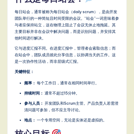
a
每日站会，通常被称为每日站会（daily scrum），是由开发
t
团队举行的一种简短且时间受限的会议。“站会”一词意味着参
e
与者应保持站立，这在物理上阻止了会议无休止地拖延。其
主要目标并非在会议中解决问题，而是识别问题，并安排其
s
他时间进行解决。
t
它与进度汇报不同。在进度汇报中，管理者会索取信息；而
T
在站会中，团队成员彼此分享信息，以协调当天的工作。这
是一次协作性活动，而非层级式汇报。
r
关键特征：
e
n
频率：
每个工作日，通常在相同时间举行。
d
持续时间：
通常不超过15分钟。
s
参与人员：
开发团队和Scrum主管。产品负责人若需澄
清问题可参加，但不应主导讨论。
in
地点：
一个专用空间，无论是实体还是虚拟的。
A
核心目标
I,