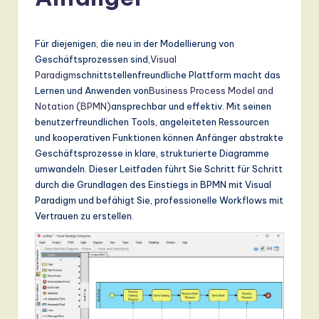
r
m
a
Für diejenigen, die neu in der Modellierung von
Geschäftsprozessen sind,
Visual
n
Paradigm
schnittstellenfreundliche Plattform macht das
-
Lernen und Anwenden von
Business Process Model and
Notation (BPMN)
ansprechbar und effektiv. Mit seinen
L
benutzerfreundlichen Tools, angeleiteten Ressourcen
a
und kooperativen Funktionen können Anfänger abstrakte
Geschäftsprozesse in klare, strukturierte Diagramme
t
umwandeln. Dieser Leitfaden führt Sie Schritt für Schritt
e
durch die Grundlagen des Einstiegs in BPMN mit Visual
Paradigm und befähigt Sie, professionelle Workflows mit
s
Vertrauen zu erstellen.
t
T
r
e