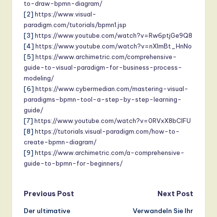
to-draw-bpmn-diagram/
[2]
https://www.visual-
paradigm.com/tutorials/bpmn1.jsp
[3]
https://www.youtube.com/watch?v=Rw6ptjGe9Q8
[4]
https://www.youtube.com/watch?v=nXImBt_HnNo
[5]
https://www.archimetric.com/comprehensive-
guide-to-visual-paradigm-for-business-process-
modeling/
[6]
https://www.cybermedian.com/mastering-visual-
paradigms-bpmn-tool-a-step-by-step-learning-
guide/
[7]
https://www.youtube.com/watch?v=0RVxX8bClFU
[8]
https://tutorials.visual-paradigm.com/how-to-
create-bpmn-diagram/
[9]
https://www.archimetric.com/a-comprehensive-
guide-to-bpmn-for-beginners/
Post
Previous Post
Next Post
Der ultimative
Verwandeln Sie Ihr
navigation