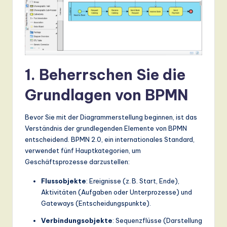
n
d
s
in
1. Beherrschen Sie die
A
I,
Grundlagen von BPMN
S
Bevor Sie mit der Diagrammerstellung beginnen, ist das
o
Verständnis der grundlegenden Elemente von BPMN
ft
entscheidend. BPMN 2.0, ein internationales Standard,
verwendet fünf Hauptkategorien, um
w
Geschäftsprozesse darzustellen:
a
Flussobjekte
: Ereignisse (z. B. Start, Ende),
r
Aktivitäten (Aufgaben oder Unterprozesse) und
Gateways (Entscheidungspunkte).
e
Verbindungsobjekte
: Sequenzflüsse (Darstellung
,