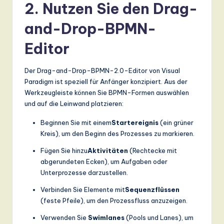
ti
2. Nutzen Sie den Drag-
o
and-Drop-BPMN-
n
Editor
Der Drag-and-Drop-BPMN-2.0-Editor von Visual
Paradigm ist speziell für Anfänger konzipiert. Aus der
Werkzeugleiste können Sie BPMN-Formen auswählen
und auf die Leinwand platzieren:
Beginnen Sie mit einem
Startereignis
(ein grüner
Kreis), um den Beginn des Prozesses zu markieren.
Fügen Sie hinzu
Aktivitäten
(Rechtecke mit
abgerundeten Ecken), um Aufgaben oder
Unterprozesse darzustellen.
Verbinden Sie Elemente mit
Sequenzflüssen
(feste Pfeile), um den Prozessfluss anzuzeigen.
Verwenden Sie
Swimlanes
(Pools und Lanes), um