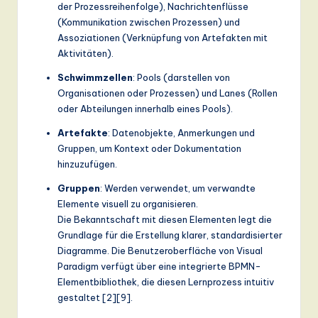
der Prozessreihenfolge), Nachrichtenflüsse
a
(Kommunikation zwischen Prozessen) und
Assoziationen (Verknüpfung von Artefakten mit
n
Aktivitäten).
d
Schwimmzellen
: Pools (darstellen von
D
Organisationen oder Prozessen) und Lanes (Rollen
oder Abteilungen innerhalb eines Pools).
ig
Artefakte
: Datenobjekte, Anmerkungen und
it
Gruppen, um Kontext oder Dokumentation
a
hinzuzufügen.
l
Gruppen
: Werden verwendet, um verwandte
In
Elemente visuell zu organisieren.
Die Bekanntschaft mit diesen Elementen legt die
n
Grundlage für die Erstellung klarer, standardisierter
o
Diagramme. Die Benutzeroberfläche von Visual
Paradigm verfügt über eine integrierte BPMN-
v
Elementbibliothek, die diesen Lernprozess intuitiv
a
gestaltet [2][9].