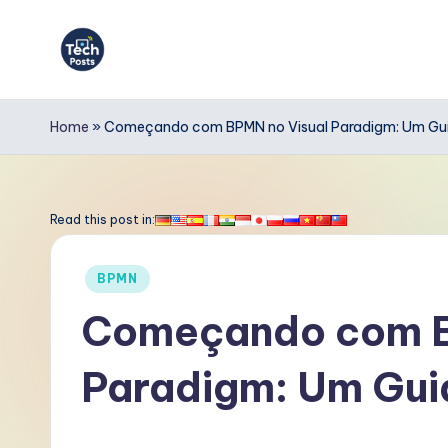
Skip
to
T
content
e
Home
»
Começando com BPMN no Visual Paradigm: Um Guia
c
h
Read this post in:
P
Posted
BPMN
o
in
Começando com B
s
Paradigm: Um Guia
t
s