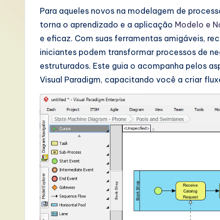
P
Para aqueles novos na modelagem de process
torna o aprendizado e a aplicação
Modelo e N
o
e eficaz. Com suas ferramentas amigáveis, rec
rt
iniciantes podem transformar processos de ne
estruturados. Este guia o acompanha pelos as
u
Visual Paradigm, capacitando você a criar flux
g
u
e
s
e
-
L