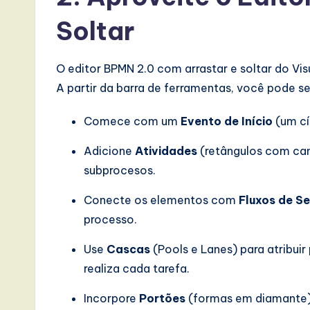
e
Soltar
,
a
O editor BPMN 2.0 com arrastar e soltar do Vi
A partir da barra de ferramentas, você pode s
n
Comece com um
Evento de Início
(um cí
d
Adicione
Atividades
(retângulos com can
D
subprocesos.
i
Conecte os elementos com
Fluxos de S
g
processo.
it
Use
Cascas
(Pools e Lanes) para atribu
realiza cada tarefa.
a
Incorpore
Portões
(formas em diamante)
l