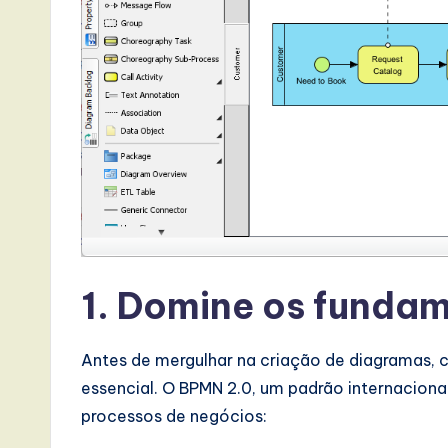
a
t
e
s
t
T
r
1. Domine os funda
e
Antes de mergulhar na criação de diagramas,
n
essencial. O BPMN 2.0, um padrão internacional,
d
processos de negócios: