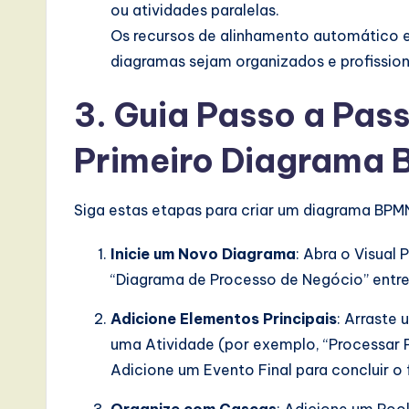
ou atividades paralelas.
I
Os recursos de alinhamento automático e
diagramas sejam organizados e profission
n
n
3. Guia Passo a Pass
o
Primeiro Diagrama
v
Siga estas etapas para criar um diagrama BPMN
a
Inicie um Novo Diagrama
: Abra o Visual
ti
“Diagrama de Processo de Negócio” entre
o
Adicione Elementos Principais
: Arraste 
n
uma Atividade (por exemplo, “Processar
Adicione um Evento Final para concluir o 