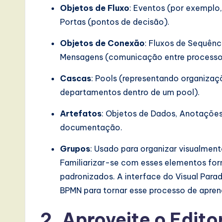
s
Objetos de Fluxo
: Eventos (por exemplo,
i
Portas (pontos de decisão).
n
Objetos de Conexão
: Fluxos de Sequên
Mensagens (comunicação entre processos)
A
Cascas
: Pools (representando organizaç
I,
departamentos dentro de um pool).
S
Artefatos
: Objetos de Dados, Anotações
o
documentação.
ft
Grupos
: Usado para organizar visualmen
Familiarizar-se com esses elementos for
w
padronizados. A interface do Visual Para
a
BPMN para tornar esse processo de aprend
r
2. Aproveite o Edit