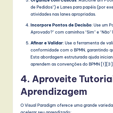
Organize com Cascas
: Adicione um Poo
de Pedidos”) e Lanes para papéis (por exe
atividades nas lanes apropriadas.
Incorpore Pontos de Decisão
: Use um P
Aprovado?” com caminhos “Sim” e “Não” l
Afinar e Validar
: Use a ferramenta de val
conformidade com o BPMN, garantindo que
Esta abordagem estruturada ajuda inician
aprendem as convenções do BPMN [1][3]
4. Aproveite Tutoria
Aprendizagem
O Visual Paradigm oferece uma grande variedad
acelerar seu aprendizado: