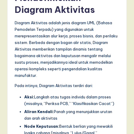
a
Diagram Aktivitas
r
Diagram Aktivitas adalah jenis diagram UML (Bahasa
e
Pemodelan Terpadu) yang digunakan untuk
merepresentasikan alur kerja, proses bisnis, dan perilaku
,
sistem. Berbeda dengan bagan alir statis, Diagram
a
Aktivitas memberikan tampilan dinamis tentang
bagaimana aktivitas dan keputusan mengalir melalui
n
suatu proses, menjadikannya ideal untuk memodelkan
d
operasi kompleks seperti pengendalian kualitas
manufaktur.
D
i
Pada intinya, Diagram Aktivitas terdiri dari:
g
Aksi:
Langkah atau tugas individu dalam proses
(misalnya, “Periksa PCB,” “Klasifikasikan Cacat”)
it
Aliran Kendali:
Panah yang menunjukkan urutan
a
dan arah aktivitas
l
Node Keputusan:
Bentuk berlian yang mewakili
logika cabang (misalnya, “Lulus/Gagal,”