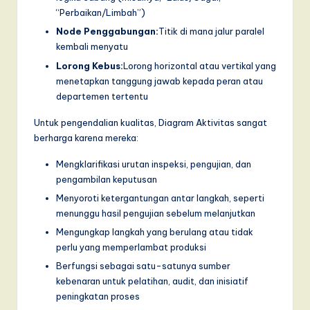
I
“Perbaikan/Limbah”)
n
Node Penggabungan:
Titik di mana jalur paralel
kembali menyatu
n
Lorong Kebus:
Lorong horizontal atau vertikal yang
o
menetapkan tanggung jawab kepada peran atau
v
departemen tertentu
a
Untuk pengendalian kualitas, Diagram Aktivitas sangat
berharga karena mereka:
ti
o
Mengklarifikasi urutan inspeksi, pengujian, dan
pengambilan keputusan
n
Menyoroti ketergantungan antar langkah, seperti
menunggu hasil pengujian sebelum melanjutkan
Mengungkap langkah yang berulang atau tidak
perlu yang memperlambat produksi
Berfungsi sebagai satu-satunya sumber
kebenaran untuk pelatihan, audit, dan inisiatif
peningkatan proses