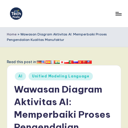
Skip
to
T
content
e
Home
»
Wawasan Diagram Aktivitas AI: Memperbaiki Proses
Pengendalian Kualitas Manufaktur
c
h
P
Read this post in:
o
Posted
AI
Unified Modeling Language
s
in
Wawasan Diagram
t
s
Aktivitas AI:
I
Memperbaiki Proses
n
Pengendalian