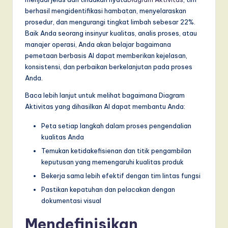
T
berhasil mengidentifikasi hambatan, menyelaraskan
r
prosedur, dan mengurangi tingkat limbah sebesar 22%.
Baik Anda seorang insinyur kualitas, analis proses, atau
e
manajer operasi, Anda akan belajar bagaimana
n
pemetaan berbasis AI dapat memberikan kejelasan,
konsistensi, dan perbaikan berkelanjutan pada proses
d
Anda.
s
Baca lebih lanjut untuk melihat bagaimana Diagram
in
Aktivitas yang dihasilkan AI dapat membantu Anda:
A
Peta setiap langkah dalam proses pengendalian
kualitas Anda
I,
Temukan ketidakefisienan dan titik pengambilan
S
keputusan yang memengaruhi kualitas produk
o
Bekerja sama lebih efektif dengan tim lintas fungsi
f
Pastikan kepatuhan dan pelacakan dengan
dokumentasi visual
t
Mendefinisikan
w