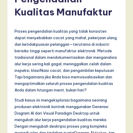
d
o
Kualitas Manufaktur
n
e
Proses pengendalian kualitas yang tidak konsisten
si
dapat menyebabkan cacat yang mahal, pekerjaan ulang,
dan ketidakpuasan pelanggan—terutama di industri
a
berisiko tinggi seperti manufaktur elektronik. Metode
n
tradisional dalam mendokumentasikan dan menganalisis
alur kerja sering kali gagal, meninggalkan celah dalam
-
inspeksi, klasifikasi cacat, dan pengambilan keputusan.
L
Tapi bagaimana jika Anda bisa memvisualisasikan dan
mengoptimalkan seluruh proses pengendalian kualitas
a
Anda dalam hitungan menit, bukan hari?
t
Studi kasus ini mengeksplorasi bagaimana seorang
e
produsen elektronik kontrak menggunakan Generasi
Diagram AI dari Visual Paradigm Desktop untuk
s
mengubah alur kerja pengendalian kualitas mereka.
t
Dengan mengubah deskripsi proses yang kompleks
menjadi jelas dan tindakan nyata
Diagram Aktivitas
, tim