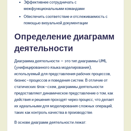
Эффективнее сотрудничать с
,
межфункциональными командами
a
Обеспечить соответствие и отслеживаемость с
помощью визуальной документации
n
Определение диаграмм
d
D
деятельности
i
Диаграмма деятельности — это тип диаграммы UML
g
(унифицированного языка моделирования),
используемый для представления рабочих процессов,
it
бизнес-процессов и поведения систем. В отличие от
a
статических блок-схем, диаграммы деятельности
предоставляют динамическое представление о том, как
l
действия и решения проходят через процесс, что делает
I
их идеальными для моделирования сложных операций,
таких как контроль качества в производстве.
n
n
В основе диаграмм деятельности лежат: