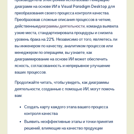
n
диаграмм на основе ИИ в Visual Paradigm Desktop для
d
преобразования своего процесса контроля качества.
Преобразовав сложные описания процессов в четкие,
s
действенные
диаграммы деятельности
, команда выявила
in
узкие места, стандартизировала процедуры и снизила
уровень брака на 22%. Независимо от того, являетесь ли
A
вы инженером по качеству, аналитиком процессов или
I,
менеджером по операциям, вы узнаете, как
диаграммирование на основе ИИ может обеспечить
S
ясность, согласованность и непрерывное улучшение
o
ваших процессов.
f
Продолжайте читать, чтобы увидеть, как диаграммы
деятельности, созданные с помощью ИИ, могут помочь
t
вам:
w
Создать карту каждого этапа вашего процесса
a
контроля качества
r
Выявить неэффективные этапы и точки принятия
решений, влияющие на качество продукции
e