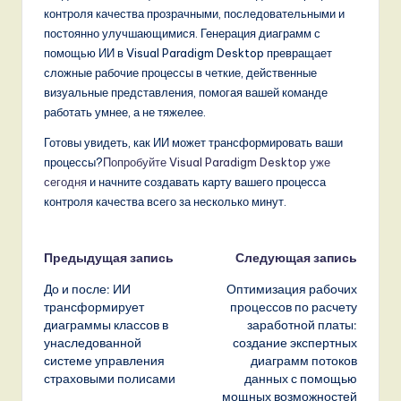
контроля качества прозрачными, последовательными и
постоянно улучшающимися. Генерация диаграмм с
помощью ИИ в Visual Paradigm Desktop превращает
сложные рабочие процессы в четкие, действенные
визуальные представления, помогая вашей команде
работать умнее, а не тяжелее.
Готовы увидеть, как ИИ может трансформировать ваши
процессы?
Попробуйте Visual Paradigm Desktop уже
сегодня
и начните создавать карту вашего процесса
контроля качества всего за несколько минут.
Навигация
Предыдущая запись
Следующая запись
До и после: ИИ
Оптимизация рабочих
записи
трансформирует
процессов по расчету
диаграммы классов в
заработной платы:
унаследованной
создание экспертных
системе управления
диаграмм потоков
страховыми полисами
данных с помощью
мощных возможностей