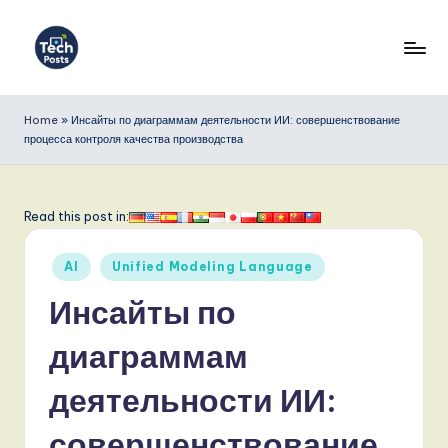
Перейти
к
T
содержимому
e
Home
»
Инсайты по диаграммам деятельности ИИ: совершенствование
процесса контроля качества производства
c
h
P
Read this post in:
o
Опубликовано
AI
Unified Modeling Language
s
в
Инсайты по
t
s
диаграммам
R
деятельности ИИ:
u
совершенствование