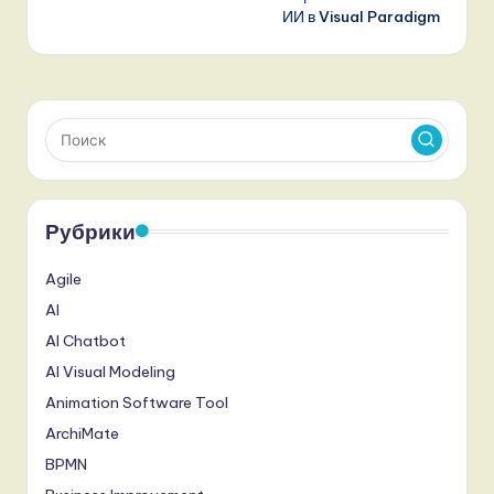
ИИ в Visual Paradigm
Рубрики
Agile
AI
AI Chatbot
AI Visual Modeling
Animation Software Tool
ArchiMate
BPMN