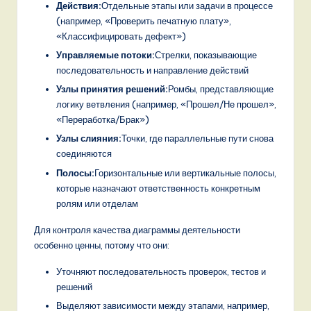
o
Действия:
Отдельные этапы или задачи в процессе
(например, «Проверить печатную плату»,
v
«Классифицировать дефект»)
a
Управляемые потоки:
Стрелки, показывающие
последовательность и направление действий
ti
Узлы принятия решений:
Ромбы, представляющие
o
логику ветвления (например, «Прошел/Не прошел»,
n
«Переработка/Брак»)
Узлы слияния:
Точки, где параллельные пути снова
соединяются
Полосы:
Горизонтальные или вертикальные полосы,
которые назначают ответственность конкретным
ролям или отделам
Для контроля качества диаграммы деятельности
особенно ценны, потому что они:
Уточняют последовательность проверок, тестов и
решений
Выделяют зависимости между этапами, например,