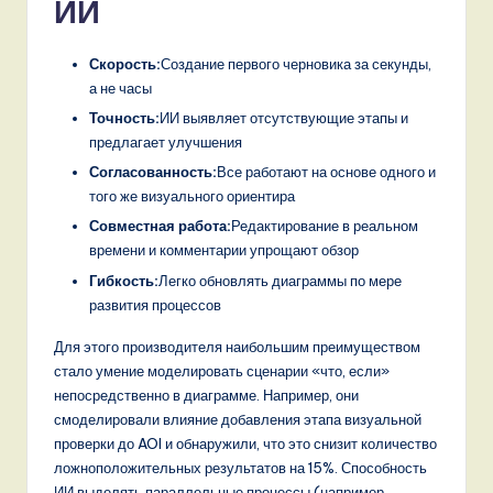
ИИ
Скорость:
Создание первого черновика за секунды,
а не часы
Точность:
ИИ выявляет отсутствующие этапы и
предлагает улучшения
Согласованность:
Все работают на основе одного и
того же визуального ориентира
Совместная работа:
Редактирование в реальном
времени и комментарии упрощают обзор
Гибкость:
Легко обновлять диаграммы по мере
развития процессов
Для этого производителя наибольшим преимуществом
стало умение моделировать сценарии «что, если»
непосредственно в диаграмме. Например, они
смоделировали влияние добавления этапа визуальной
проверки до AOI и обнаружили, что это снизит количество
ложноположительных результатов на 15%. Способность
ИИ выделять параллельные процессы (например,