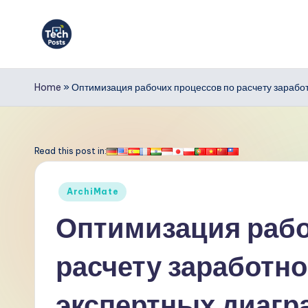
Перейти
к
T
содержимому
e
Home
»
Оптимизация рабочих процессов по расчету зарабо
c
h
Read this post in:
P
Опубликовано
ArchiMate
o
в
Оптимизация рабо
s
расчету заработно
t
s
экспертных диагр