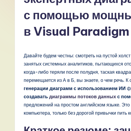
R
с помощью мощны
u
в Visual Paradigm
s
si
a
Давайте будем честны: смотреть на пустой холст
занятых системных аналитиков, пытающихся от
n
когда-либо теряли после полудня, таская квадра
-
перемещается из А в Б, вы знаете, о чем речь. К
генерации диаграмм с использованием ИИ
ф
L
создавать
диаграммы потоков данных
с по
a
предложений на простом английском языке. Это 
компьютера, только без дорогой привычки пить 
t
Краткое резюме: за
e