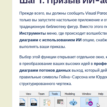
Шаг 1: Призыв ИИ-а
A
I,
Прежде всего, вы должны сообщить Visual Paradi
только вы запустите настольное приложение и о
S
традиционную библиотеку фигур. Вместо этого п
o
Инструменты
меню, где происходит волшебств
диаграмм с использованием ИИ
опцию, снабж
ft
выполнять ваши приказы.
w
Выбор этой функции открывает отдельное окно,
a
в преобразование ваших высоких идей в
профе
r
диаграмм потоков данных
выход, который дей
правильные символы Гейна-Сарсона или Юрдона
e
структурированного чертежа.
,
a