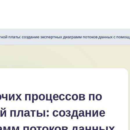
тной платы: создание экспертных диаграмм потоков данных с помо
чих процессов по
й платы: создание
амм потоков данных