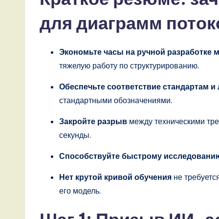
s
для диаграмм пото
t
Экономьте часы на ручной разработке 
T
тяжелую работу по структурированию.
r
Обеспечьте соответствие стандартам и
e
стандартными обозначениями.
n
Закройте разрыв
между техническими тре
секунды.
d
Способствуйте быстрому исследовани
s
Нет крутой кривой обучения
не требуется
i
его модель.
n