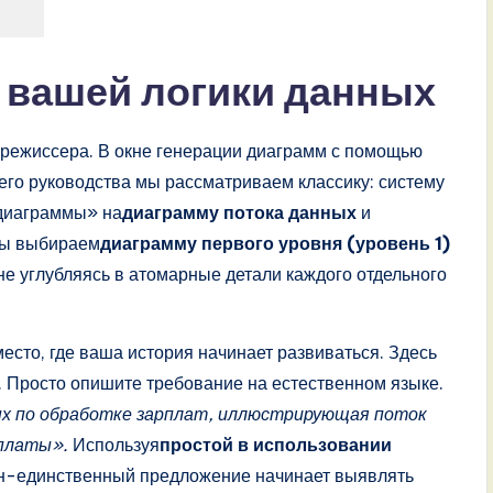
 вашей логики данных
ь режиссера. В окне генерации диаграмм с помощью
шего руководства мы рассматриваем классику: систему
 диаграммы» на
диаграмму потока данных
и
мы выбираем
диаграмму первого уровня (уровень 1)
е углубляясь в атомарные детали каждого отдельного
сто, где ваша история начинает развиваться. Здесь
 Просто опишите требование на естественном языке.
х по обработке зарплат, иллюстрирующая поток
рплаты».
Используя
простой в использовании
н-единственный предложение начинает выявлять