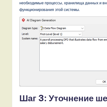
необходимые процессы, хранилища данных и вн
o
функционирования этой системы.
v
a
ti
o
n
Шаг 3: Уточнение ше