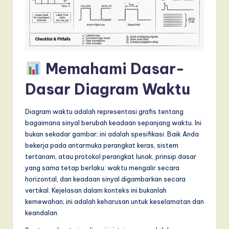
T
r
e
n
Memahami Dasar-
d
Dasar Diagram Waktu
s
in
Diagram waktu adalah representasi grafis tentang
A
bagaimana sinyal berubah keadaan sepanjang waktu. Ini
bukan sekadar gambar; ini adalah spesifikasi. Baik Anda
I,
bekerja pada antarmuka perangkat keras, sistem
S
tertanam, atau protokol perangkat lunak, prinsip dasar
yang sama tetap berlaku: waktu mengalir secara
o
horizontal, dan keadaan sinyal digambarkan secara
f
vertikal. Kejelasan dalam konteks ini bukanlah
kemewahan; ini adalah keharusan untuk keselamatan dan
t
keandalan.
w