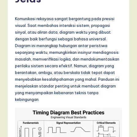
d
o
n
Komunikasi rekayasa sangat bergantung pada presisi
visual. Saat membahas interaksi sistem, propagasi
e
sinyal, atau aliran data, diagram waktu yang dibuat
si
dengan baik berfungsi sebagai bahasa universal.
Diagram ini menangkap hubungan antar peristiwa
a
sepanjang waktu, memungkinkan insinyur mendiagnosis
n
masalah, memverifikasi logika, dan mendokumentasikan
perilaku sistem secara efektif. Namun, diagram yang
-
berantakan, ambigu, atau berskala tidak tepat dapat
L
menyebabkan kesalahpahaman yang mahal. Panduan ini
menjelaskan standar penting untuk membuat diagram
a
yang menyampaikan kebenaran teknis tanpa
t
kebingungan.
e
s
t