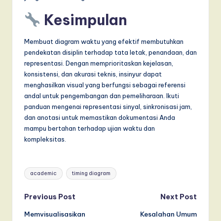
Kesimpulan
Membuat diagram waktu yang efektif membutuhkan
pendekatan disiplin terhadap tata letak, penandaan, dan
representasi. Dengan memprioritaskan kejelasan,
konsistensi, dan akurasi teknis, insinyur dapat
menghasilkan visual yang berfungsi sebagai referensi
andal untuk pengembangan dan pemeliharaan. Ikuti
panduan mengenai representasi sinyal, sinkronisasi jam,
dan anotasi untuk memastikan dokumentasi Anda
mampu bertahan terhadap ujian waktu dan
kompleksitas.
Tags:
academic
timing diagram
Post
Previous Post
Next Post
Memvisualisasikan
Kesalahan Umum
navigation