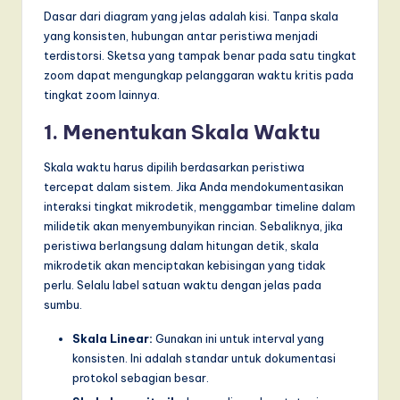
I
Dasar dari diagram yang jelas adalah kisi. Tanpa skala
n
yang konsisten, hubungan antar peristiwa menjadi
terdistorsi. Sketsa yang tampak benar pada satu tingkat
n
zoom dapat mengungkap pelanggaran waktu kritis pada
o
tingkat zoom lainnya.
v
1. Menentukan Skala Waktu
a
Skala waktu harus dipilih berdasarkan peristiwa
ti
tercepat dalam sistem. Jika Anda mendokumentasikan
interaksi tingkat mikrodetik, menggambar timeline dalam
o
milidetik akan menyembunyikan rincian. Sebaliknya, jika
n
peristiwa berlangsung dalam hitungan detik, skala
mikrodetik akan menciptakan kebisingan yang tidak
perlu. Selalu label satuan waktu dengan jelas pada
sumbu.
Skala Linear:
Gunakan ini untuk interval yang
konsisten. Ini adalah standar untuk dokumentasi
protokol sebagian besar.