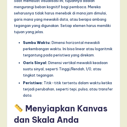
Saat membuat visualisasi ini, tujuannya adalah
a
mengurangi beban kognitif bagi pembaca. Mereka
seharusnya tidak harus menebak di mana jam dimulai,
r
garis mana yang mewakili data, atau berapa ambang
e
tegangan yang digunakan. Setiap elemen harus memiliki
tujuan yang jelas.
,
Sumbu Waktu:
Dimensi horizontal mewakili
a
perkembangan waktu. Ini bisa linear atau logaritmik
n
tergantung pada peristiwa yang direkam.
d
Garis Sinyal:
Dimensi vertikal mewakili keadaan
suatu sinyal, seperti Tinggi/Rendah, 1/0, atau
D
tingkat tegangan.
i
Peristiwa:
Titik-titik tertentu dalam waktu ketika
terjadi perubahan, seperti tepi, pulsa, atau transfer
g
data.
it
Menyiapkan Kanvas
a
dan Skala Anda
l