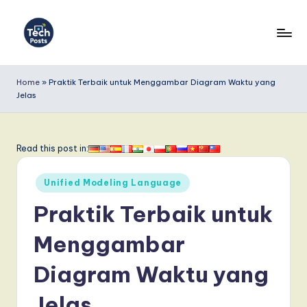
Skip
to
T
content
e
Home
»
Praktik Terbaik untuk Menggambar Diagram Waktu yang
Jelas
c
h
P
Read this post in:
o
Posted
Unified Modeling Language
s
in
Praktik Terbaik untuk
t
s
Menggambar
I
Diagram Waktu yang
n
Jelas