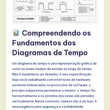
t
T
r
e
Compreendendo os
n
Fundamentos dos
d
Diagramas de Tempo
s
in
Um diagrama de tempo é uma representação gráfica de
A
como os sinais mudam de estado ao longo do tempo.
Não é meramente um desenho; é uma especificação.
I,
Seja você trabalhando com interfaces de hardware,
S
sistemas embarcados ou protocolos de software, o
princípio subjacente permanece o mesmo: o tempo flui
o
horizontalmente e os estados dos sinais são plotados
f
verticalmente. Neste contexto, clareza não é um luxo; é
uma exigência para segurança e confiabilidade.
t