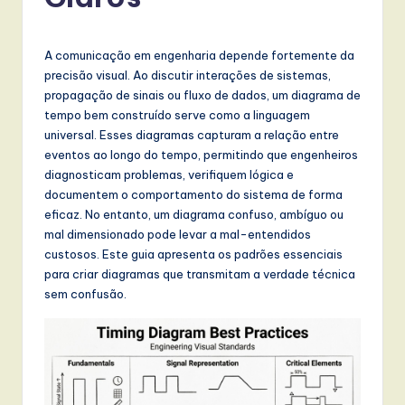
r
t
u
A comunicação em engenharia depende fortemente da
precisão visual. Ao discutir interações de sistemas,
g
propagação de sinais ou fluxo de dados, um diagrama de
u
tempo bem construído serve como a linguagem
universal. Esses diagramas capturam a relação entre
e
eventos ao longo do tempo, permitindo que engenheiros
s
diagnosticam problemas, verifiquem lógica e
documentem o comportamento do sistema de forma
e
eficaz. No entanto, um diagrama confuso, ambíguo ou
-
mal dimensionado pode levar a mal-entendidos
custosos. Este guia apresenta os padrões essenciais
L
para criar diagramas que transmitam a verdade técnica
a
sem confusão.
t
e
s