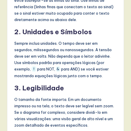
evite sobrepor-se às linhas do sinal. Use linhas de
referência (linhas finas que conectam o texto ao sinal)
se o sinal estiver muito ocupado para conter o texto
diretamente acima ou abaixo dele.
2. Unidades e Símbolos
Sempre inclua unidades. O tempo deve ser em
segundos, milissegundos ou nanossegundos. A tensão
deve ser em volts. Não dependa que o leitor adivinhe.
Use símbolos padrão para operações lógicas (por
exemplo,
para NOT,
para AND) se você estiver
!
&
mostrando equações lógicas junto com o tempo.
3. Legibilidade
O tamanho da fonte importa. Em um documento
impresso ou na tela, o texto deve ser legível sem zoom.
Se o diagrama for complexo, considere dividi-lo em
várias visualizações: uma visão geral de alto nível e um
zoom detalhado de eventos específicos.