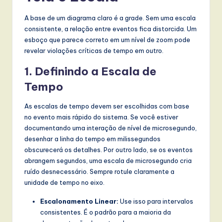
l
I
A base de um diagrama claro é a grade. Sem uma escala
consistente, a relação entre eventos fica distorcida. Um
n
esboço que parece correto em um nível de zoom pode
n
revelar violações críticas de tempo em outro.
o
1. Definindo a Escala de
v
Tempo
a
As escalas de tempo devem ser escolhidas com base
ti
no evento mais rápido do sistema. Se você estiver
documentando uma interação de nível de microsegundo,
o
desenhar a linha do tempo em milissegundos
n
obscurecerá os detalhes. Por outro lado, se os eventos
abrangem segundos, uma escala de microsegundo cria
ruído desnecessário. Sempre rotule claramente a
unidade de tempo no eixo.
Escalonamento Linear:
Use isso para intervalos
consistentes. É o padrão para a maioria da