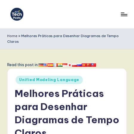
Skip
to
T
content
e
Home
»
Melhores Práticas para Desenhar Diagramas de Tempo
Claros
c
h
P
Read this post in:
o
Posted
Unified Modeling Language
s
in
Melhores Práticas
t
s
para Desenhar
P
Diagramas de Tempo
o
Claros