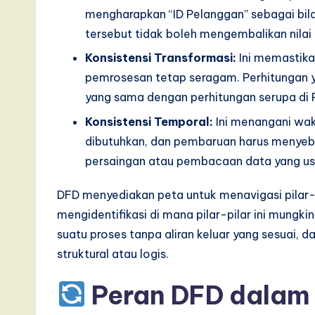
e
mengharapkan “ID Pelanggan” sebagai bil
tersebut tidak boleh mengembalikan nilai 
,
Konsistensi Transformasi:
Ini memastika
a
pemrosesan tetap seragam. Perhitungan ya
yang sama dengan perhitungan serupa di P
n
Konsistensi Temporal:
Ini menangani wak
d
dibutuhkan, dan pembaruan harus menyeb
D
persaingan atau pembacaan data yang us
i
DFD menyediakan peta untuk menavigasi pilar-pi
mengidentifikasi di mana pilar-pilar ini mungki
g
suatu proses tanpa aliran keluar yang sesuai, 
it
struktural atau logis.
a
Peran DFD dalam 
l