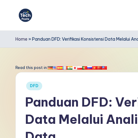
Skip
to
T
content
e
Home
»
Panduan DFD: Verifikasi Konsistensi Data Melalui Ana
c
h
Read this post in:
P
Posted
DFD
o
in
Panduan DFD: Veri
s
Data Melalui Anali
t
s
Data