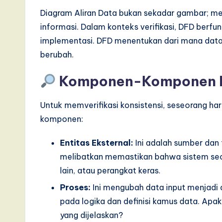
Diagram Aliran Data bukan sekadar gambar; me
I
informasi. Dalam konteks verifikasi, DFD berfu
n
implementasi. DFD menentukan dari mana data 
berubah.
n
o
Komponen-Komponen K
v
Untuk memverifikasi konsistensi, seseorang h
a
komponen:
ti
Entitas Eksternal:
Ini adalah sumber dan tu
melibatkan memastikan bahwa sistem seca
o
lain, atau perangkat keras.
n
Proses:
Ini mengubah data input menjadi d
pada logika dan definisi kamus data. Apa
yang dijelaskan?