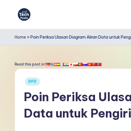
Skip
to
T
content
e
Home
»
Poin Periksa Ulasan Diagram Aliran Data untuk Peng
c
h
Read this post in:
P
Posted
DFD
o
in
Poin Periksa Ulas
s
Data untuk Pengir
t
s