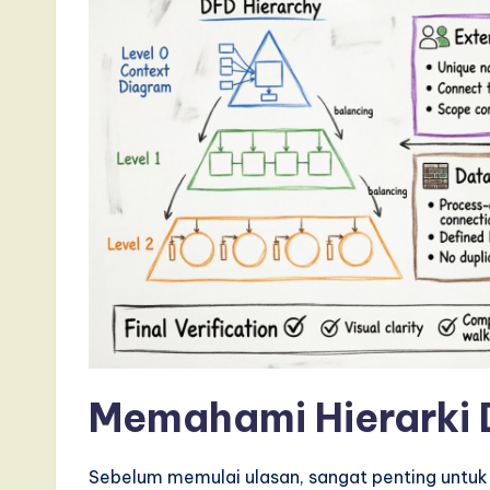
a
t
e
s
t
T
r
e
n
Memahami Hierarki
d
Sebelum memulai ulasan, sangat penting untu