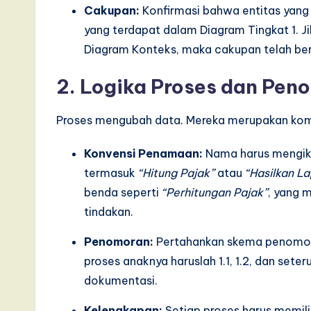
Cakupan:
Konfirmasi bahwa entitas yang
I
yang terdapat dalam Diagram Tingkat 1. Jik
n
Diagram Konteks, maka cakupan telah be
n
2. Logika Proses dan Pe
o
Proses mengubah data. Mereka merupakan komp
v
Konvensi Penamaan:
Nama harus mengiku
a
termasuk
“Hitung Pajak”
atau
“Hasilkan L
benda seperti
“Perhitungan Pajak”
, yang 
ti
tindakan.
o
Penomoran:
Pertahankan skema penomoran 
n
proses anaknya haruslah 1.1, 1.2, dan sete
dokumentasi.
Kelengkapan:
Setiap proses harus memilik