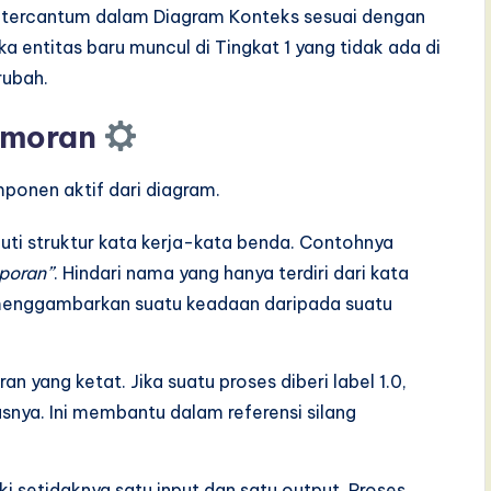
 tercantum dalam Diagram Konteks sesuai dengan
a entitas baru muncul di Tingkat 1 yang tidak ada di
rubah.
nomoran
onen aktif dari diagram.
ti struktur kata kerja-kata benda. Contohnya
aporan”
. Hindari nama yang hanya terdiri dari kata
menggambarkan suatu keadaan daripada suatu
yang ketat. Jika suatu proses diberi label 1.0,
rusnya. Ini membantu dalam referensi silang
i setidaknya satu input dan satu output. Proses