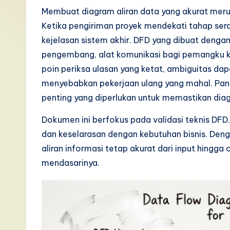
I
Membuat diagram aliran data yang akurat merup
Ketika pengiriman proyek mendekati tahap sera
n
kejelasan sistem akhir. DFD yang dibuat denga
d
pengembang, alat komunikasi bagi pemangku ke
poin periksa ulasan yang ketat, ambiguitas d
o
menyebabkan pekerjaan ulang yang mahal. Pandu
n
penting yang diperlukan untuk memastikan dia
e
Dokumen ini berfokus pada validasi teknis DFD. I
dan keselarasan dengan kebutuhan bisnis. Deng
si
aliran informasi tetap akurat dari input hingga
a
mendasarinya.
n
-
L