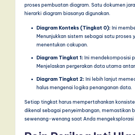
s
proses pembuatan diagram. Satu dokumen jara
i
hierarki diagram biasanya digunakan.
n
Diagram Konteks (Tingkat 0):
Ini membe
Menunjukkan sistem sebagai satu proses ya
A
menentukan cakupan.
I,
Diagram Tingkat 1:
Ini mendekomposisi p
S
Menjelaskan pergerakan data utama antara 
o
Diagram Tingkat 2:
Ini lebih lanjut meme
halus mengenai logika penanganan data.
ft
w
Setiap tingkat harus mempertahankan konsistens
dikenal sebagai penyeimbangan, memastikan b
a
sewenang-wenang saat Anda mengeksplorasi de
r