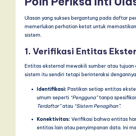
Poin Periksa Inti Ul
e
,
Ulasan yang sukses bergantung pada daftar per
memerlukan perhatian ketat untuk memastikan
a
sistem.
n
1. Verifikasi Entitas Ekste
d
Entitas eksternal mewakili sumber atau tujuan 
D
sistem itu sendiri tetapi berinteraksi dengannya
i
Identifikasi:
Pastikan setiap entitas ekste
g
umum seperti
“Pengguna”
tanpa spesifikas
Terdaftar”
atau
“Sistem Penagihan”
.
it
a
Konektivitas:
Verifikasi bahwa entitas ha
entitas lain atau penyimpanan data. Ini men
l