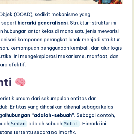
i Objek (OOAD), sedikit mekanisme yang
 seperti
hierarki generalisasi
. Struktur-struktur ini
ubungan antar kelas di mana satu jenis mewarisi
rganisasi komponen perangkat lunak menjadi struktur
san, kemampuan penggunaan kembali, dan alur logis
rtikel ini mengeksplorasi mekanisme, manfaat, dan
ara efektif.
nti
eristik umum dari sekumpulan entitas dan
. Entitas yang dihasilkan dikenal sebagai kelas
gai
hubungan “adalah-sebuah”
. Sebagai contoh,
buah
adalah sebuah
. Hierarki ini
Sedan
Mobil
ans tertentu secara polimorfik.