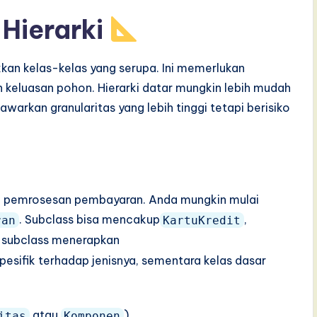
Hierarki
an kelas-kelas yang serupa. Ini memerlukan
keluasan pohon. Hierarki datar mungkin lebih mudah
arkan granularitas yang lebih tinggi tetapi berisiko
 pemrosesan pembayaran. Anda mungkin mulai
. Subclass bisa mencakup
,
ran
KartuKredit
p subclass menerapkan
esifik terhadap jenisnya, sementara kelas dasar
atau
).
itas
Komponen