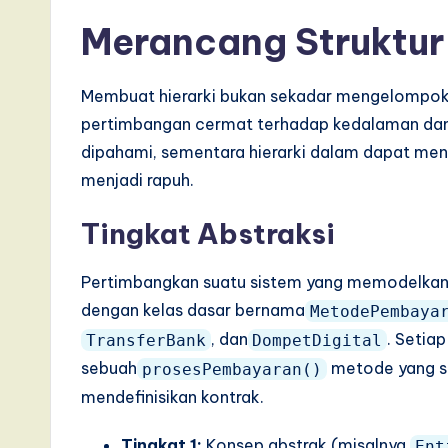
I
Merancang Struktur 
n
Membuat hierarki bukan sekadar mengelompokk
n
pertimbangan cermat terhadap kedalaman dan 
dipahami, sementara hierarki dalam dapat menaw
o
menjadi rapuh.
v
Tingkat Abstraksi
a
ti
Pertimbangkan suatu sistem yang memodelkan
dengan kelas dasar bernama
MetodePembaya
o
, dan
. Setia
TransferBank
DompetDigital
n
sebuah
metode yang sp
prosesPembayaran()
mendefinisikan kontrak.
Tingkat 1:
Konsep abstrak (misalnya,
Ent