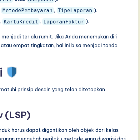
,
,
).
MetodePembayaran
TipeLaporan
,
,
).
KartuKredit
LaporanFaktur
menjadi terlalu rumit. Jika Anda menemukan diri
atau empat tingkatan, hal ini bisa menjadi tanda
i
atuhi prinsip desain yang telah ditetapkan
ov (LSP)
nduk harus dapat digantikan oleh objek dari kelas
turunan mengubah perilaku metode yang diwarisi dari