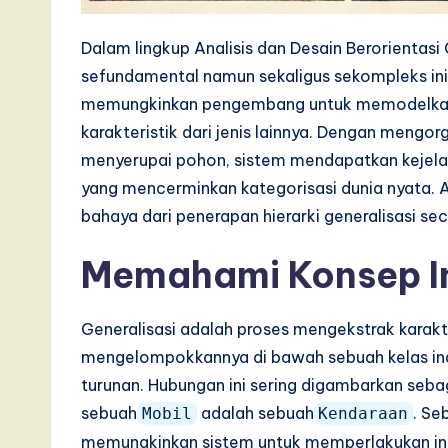
a
Dalam lingkup Analisis dan Desain Berorientas
t
sefundamental namun sekaligus sekompleks ini
memungkinkan pengembang untuk memodelkan h
e
karakteristik dari jenis lainnya. Dengan mengo
s
menyerupai pohon, sistem mendapatkan kejela
yang mencerminkan kategorisasi dunia nyata. A
t
bahaya dari penerapan hierarki generalisasi sec
T
Memahami Konsep I
r
e
Generalisasi adalah proses mengekstrak karakt
mengelompokkannya di bawah sebuah kelas induk
n
turunan. Hubungan ini sering digambarkan seba
d
sebuah
adalah sebuah
. Se
Mobil
Kendaraan
memungkinkan sistem untuk memperlakukan inst