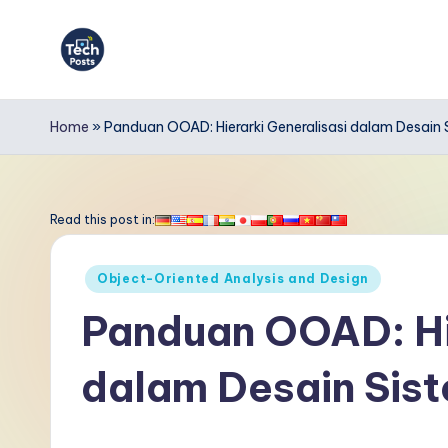
Skip
to
T
content
e
Home
»
Panduan OOAD: Hierarki Generalisasi dalam Desain 
c
h
Read this post in:
P
Posted
Object-Oriented Analysis and Design
o
in
Panduan OOAD: Hie
s
dalam Desain Sis
t
s