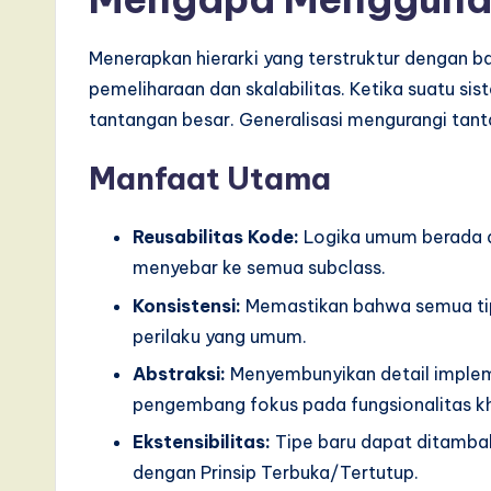
e
Menerapkan hierarki yang terstruktur dengan
,
pemeliharaan dan skalabilitas. Ketika suatu si
a
tantangan besar. Generalisasi mengurangi tanta
n
Manfaat Utama
d
Reusabilitas Kode:
Logika umum berada d
D
menyebar ke semua subclass.
i
Konsistensi:
Memastikan bahwa semua tip
perilaku yang umum.
g
Abstraksi:
Menyembunyikan detail implem
it
pengembang fokus pada fungsionalitas kh
a
Ekstensibilitas:
Tipe baru dapat ditamba
dengan Prinsip Terbuka/Tertutup.
l