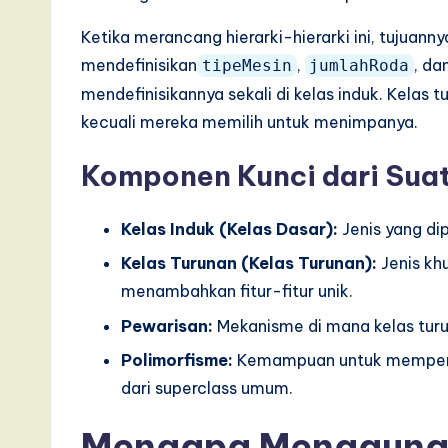
s
Ketika merancang hierarki-hierarki ini, tujuann
i
mendefinisikan
,
, da
tipeMesin
jumlahRoda
n
mendefinisikannya sekali di kelas induk. Kelas 
kecuali mereka memilih untuk menimpanya.
A
I,
Komponen Kunci dari Suat
S
Kelas Induk (Kelas Dasar):
Jenis yang di
o
Kelas Turunan (Kelas Turunan):
Jenis kh
menambahkan fitur-fitur unik.
ft
Pewarisan:
Mekanisme di mana kelas turun
w
Polimorfisme:
Kemampuan untuk memperlak
a
dari superclass umum.
r
Mengapa Menggunak