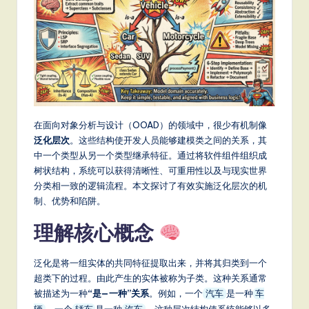
m
p
li
fi
e
d
在面向对象分析与设计（OOAD）的领域中，很少有机制像
C
泛化层次
。这些结构使开发人员能够建模类之间的关系，其
中一个类型从另一个类型继承特征。通过将软件组件组织成
hi
树状结构，系统可以获得清晰性、可重用性以及与现实世界
n
分类相一致的逻辑流程。本文探讨了有效实施泛化层次的机
制、优势和陷阱。
e
s
理解核心概念
e
泛化是将一组实体的共同特征提取出来，并将其归类到一个
-
超类下的过程。由此产生的实体被称为子类。这种关系通常
L
被描述为一种
“是—一种”关系
。例如，一个
是一种
汽车
车
。一个
是一种
。这种层次结构使系统能够以多