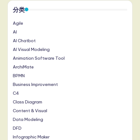
分类
Agile
AI
AI Chatbot
AI Visual Modeling
Animation Software Tool
ArchiMate
BPMN
Business Improvement
C4
Class Diagram
Content & Visual
Data Modeling
DFD
Infographic Maker