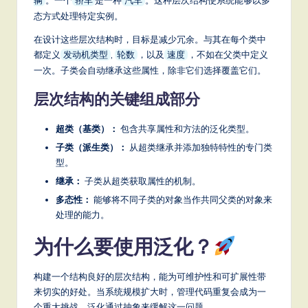
辆
轿车
汽车
a
态方式处理特定实例。
t
在设计这些层次结构时，目标是减少冗余。与其在每个类中
e
都定义
,
，以及
，不如在父类中定义
发动机类型
轮数
速度
一次。子类会自动继承这些属性，除非它们选择覆盖它们。
s
层次结构的关键组成部分
t
T
超类（基类）：
包含共享属性和方法的泛化类型。
r
子类（派生类）：
从超类继承并添加独特特性的专门类
型。
e
继承：
子类从超类获取属性的机制。
n
多态性：
能够将不同子类的对象当作共同父类的对象来
d
处理的能力。
s
为什么要使用泛化？
in
构建一个结构良好的层次结构，能为可维护性和可扩展性带
A
来切实的好处。当系统规模扩大时，管理代码重复会成为一
I,
个重大挑战。泛化通过抽象来缓解这一问题。