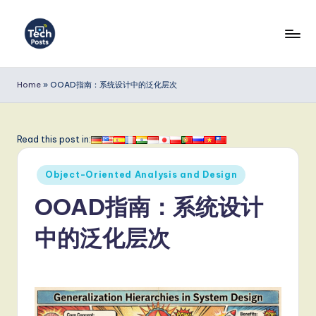
Skip
to
T
content
e
Home
»
OOAD指南：系统设计中的泛化层次
c
h
Read this post in:
P
Posted
o
Object-Oriented Analysis and Design
in
s
OOAD指南：系统设计
t
中的泛化层次
s
S
i