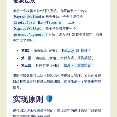
抽象层次
it
a
考虑一个模拟支付处理的系统。你可能从一个名为
的基类开始。子类可能包括
PaymentMethod
l
,
，以及
CreditCard
BankTransfer
In
。每个子类都实现一个
DigitalWallet
方法，该方法针对其类型特定，而基
processPayment()
n
类定义了契约。
o
第1层：
抽象概念（例如，
或
).
Entity
组件
v
第二层：
功能组（例如，
,
).
支付方式
报告类型
a
第三层：
具体实现（例如，
,
).
信用卡
发票报告
ti
限制层级数量可以防止层次结构变得难以管理。如果你发现
o
自己将类嵌套得超过三层或四层，这可能是一个需要重构的
信号。
n
实现原则
仅仅编写继承代码是不够的。遵循既定的设计原则可以确保
层次结构随时间保持稳健。