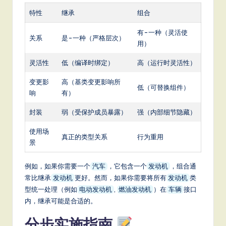
特性
继承
组合
有-一种（灵活使
关系
是-一种（严格层次）
用）
灵活性
低（编译时绑定）
高（运行时灵活性）
变更影
高（基类变更影响所
低（可替换组件）
响
有）
封装
弱（受保护成员暴露）
强（内部细节隐藏）
使用场
真正的类型关系
行为重用
景
例如，如果你需要一个
，它包含一个
，组合通
汽车
发动机
常比继承
更好。然而，如果你需要将所有
类
发动机
发动机
型统一处理（例如
,
）在
接口
电动发动机
燃油发动机
车辆
内，继承可能是合适的。
分步实施指南