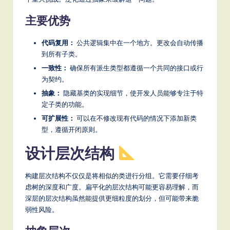
S
主要优势
o
代码复用：
公共逻辑集中在一个地方。更改会自动传播
ft
到所有子类。
w
一致性：
确保所有派生类型都遵循一个共同的接口或行
a
为契约。
抽象：
隐藏基类的实现细节，使开发人员能够专注于特
r
定子类的功能。
e
可扩展性：
可以在不修改现有代码的情况下添加新类
型，遵循开闭原则。
,
a
设计层次结构
n
构建层次结构不仅仅是将相似的类进行分组。它需要仔细考
d
虑树的深度和广度。扁平化的层次结构可能更容易理解，而
D
深层的层次结构虽然能提供更细粒度的划分，但可能带来脆
弱性风险。
ig