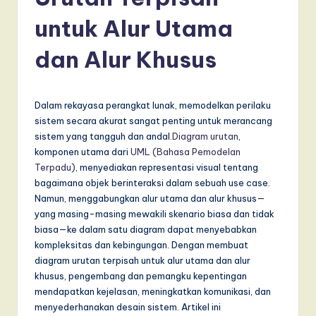
d
o
untuk Alur Utama
n
dan Alur Khusus
e
si
Dalam rekayasa perangkat lunak, memodelkan perilaku
a
sistem secara akurat sangat penting untuk merancang
n
sistem yang tangguh dan andal.
Diagram urutan
,
komponen utama dari
UML (Bahasa Pemodelan
-
Terpadu)
, menyediakan representasi visual tentang
L
bagaimana objek berinteraksi dalam sebuah use case.
Namun, menggabungkan alur utama dan alur khusus—
a
yang masing-masing mewakili skenario biasa dan tidak
t
biasa—ke dalam satu diagram dapat menyebabkan
kompleksitas dan kebingungan. Dengan membuat
e
diagram urutan terpisah untuk alur utama dan alur
s
khusus, pengembang dan pemangku kepentingan
mendapatkan kejelasan, meningkatkan komunikasi, dan
t
menyederhanakan desain sistem. Artikel ini