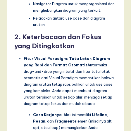
I
Navigator Diagram untuk mengorganisasi dan
menghubungkan diagram yang terkait.
n
Pelacakan antara use case dan diagram
n
urutan.
o
2. Keterbacaan dan Fokus
v
yang Ditingkatkan
a
Fitur Visual Paradigm: Tata Letak Diagram
ti
yang Rapi dan Format Otomatis
Antarmuka
o
drag-and-drop yang intuitif dan fitur tata letak
otomatis dari Visual Paradigm memastikan bahwa
n
diagram urutan tetap rapi, bahkan untuk use case
yang kompleks. Anda dapat membuat diagram
urutan terpisah untuk setiap alur, menjaga setiap
diagram tetap fokus dan mudah dibaca.
Cara Kerjanya
: Alat ini memiliki
Lifeline
,
Pesan
, dan
Fragment
elemen (misalnya alt,
opt, atau loop) memungkinkan Anda