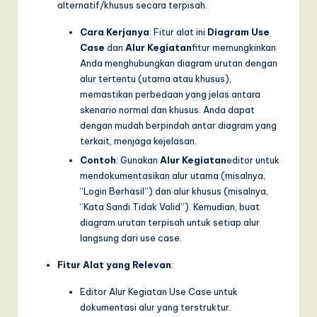
alternatif/khusus secara terpisah.
a
Cara Kerjanya
: Fitur alat ini
Diagram Use
r
Case
dan
Alur Kegiatan
fitur memungkinkan
e
Anda menghubungkan diagram urutan dengan
alur tertentu (utama atau khusus),
,
memastikan perbedaan yang jelas antara
a
skenario normal dan khusus. Anda dapat
dengan mudah berpindah antar diagram yang
n
terkait, menjaga kejelasan.
d
Contoh
: Gunakan
Alur Kegiatan
editor untuk
mendokumentasikan alur utama (misalnya,
D
“Login Berhasil”) dan alur khusus (misalnya,
i
“Kata Sandi Tidak Valid”). Kemudian, buat
diagram urutan terpisah untuk setiap alur
g
langsung dari use case.
it
Fitur Alat yang Relevan
:
a
Editor Alur Kegiatan Use Case untuk
l
dokumentasi alur yang terstruktur.