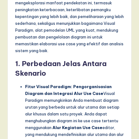
T
mengeksplorasi manfaat pendekatan ini, termasuk
peningkatan keterbacaan, keterlibatan pemangku
r
kepentingan yang lebih baik, dan pemeliharaan yang lebih
e
sederhana, sekaligus menunjukkan bagaimana Visual
Paradigm, alat pemodelan UML yang kuat, mendukung
n
pembuatan dan pengelolaan diagram ini untuk
d
memastikan elaborasi use case yang efektif dan analisis
sistem yang baik.
s
1. Perbedaan Jelas Antara
in
Skenario
A
I,
Fitur Visual Paradigm: Pengorganisasian
Diagram dan Integrasi Alur Use Case
Visual
S
Paradigm memungkinkan Anda membuat diagram
o
urutan yang berbeda untuk alur utama dan setiap
alur khusus dalam satu proyek. Anda dapat
f
menghubungkan diagram ini ke use case tertentu
t
menggunakan
Alur Kegiatan Use Case
editor,
yang mendukung mendefinisikan alur utama dan alur
w