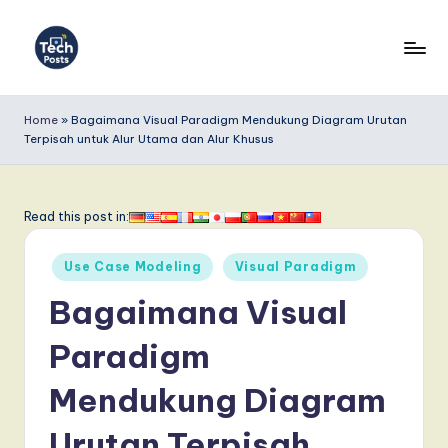
Skip
to
T
content
e
Home
»
Bagaimana Visual Paradigm Mendukung Diagram Urutan
Terpisah untuk Alur Utama dan Alur Khusus
c
h
P
Read this post in:
o
Posted
Use Case Modeling
Visual Paradigm
s
in
Bagaimana Visual
t
s
Paradigm
I
Mendukung Diagram
n
Urutan Terpisah