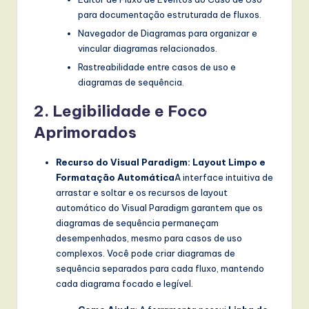
l
para documentação estruturada de fluxos.
I
Navegador de Diagramas para organizar e
n
vincular diagramas relacionados.
Rastreabilidade entre casos de uso e
n
diagramas de sequência.
o
2. Legibilidade e Foco
v
Aprimorados
a
ti
Recurso do Visual Paradigm: Layout Limpo e
Formatação Automática
A interface intuitiva de
o
arrastar e soltar e os recursos de layout
n
automático do Visual Paradigm garantem que os
diagramas de sequência permaneçam
desempenhados, mesmo para casos de uso
complexos. Você pode criar diagramas de
sequência separados para cada fluxo, mantendo
cada diagrama focado e legível.