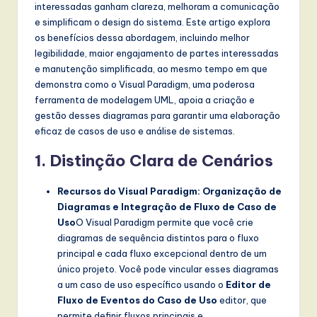
t
interessadas ganham clareza, melhoram a comunicação
e simplificam o design do sistema. Este artigo explora
T
os benefícios dessa abordagem, incluindo melhor
r
legibilidade, maior engajamento de partes interessadas
e manutenção simplificada, ao mesmo tempo em que
e
demonstra como o Visual Paradigm, uma poderosa
n
ferramenta de modelagem UML, apoia a criação e
gestão desses diagramas para garantir uma elaboração
d
eficaz de casos de uso e análise de sistemas.
s
1. Distinção Clara de Cenários
in
Recursos do Visual Paradigm: Organização de
A
Diagramas e Integração de Fluxo de Caso de
I,
Uso
O Visual Paradigm permite que você crie
diagramas de sequência distintos para o fluxo
S
principal e cada fluxo excepcional dentro de um
o
único projeto. Você pode vincular esses diagramas
a um caso de uso específico usando o
Editor de
f
Fluxo de Eventos do Caso de Uso
editor, que
t
permite definir fluxos principais e