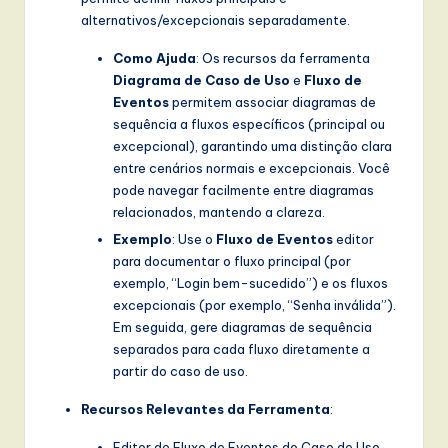
alternativos/excepcionais separadamente.
w
a
Como Ajuda
: Os recursos da ferramenta
Diagrama de Caso de Uso
e
Fluxo de
r
Eventos
permitem associar diagramas de
e
sequência a fluxos específicos (principal ou
excepcional), garantindo uma distinção clara
,
entre cenários normais e excepcionais. Você
a
pode navegar facilmente entre diagramas
relacionados, mantendo a clareza.
n
Exemplo
: Use o
Fluxo de Eventos
editor
d
para documentar o fluxo principal (por
exemplo, “Login bem-sucedido”) e os fluxos
D
excepcionais (por exemplo, “Senha inválida”).
i
Em seguida, gere diagramas de sequência
separados para cada fluxo diretamente a
g
partir do caso de uso.
it
Recursos Relevantes da Ferramenta
:
a
Editor de Fluxo de Eventos do Caso de Uso