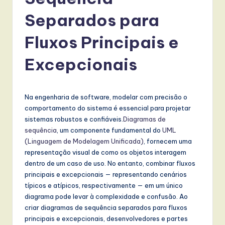
r
t
Separados para
u
Fluxos Principais e
g
Excepcionais
u
e
s
Na engenharia de software, modelar com precisão o
comportamento do sistema é essencial para projetar
e
sistemas robustos e confiáveis.
Diagramas de
-
sequência
, um componente fundamental do
UML
(Linguagem de Modelagem Unificada)
, fornecem uma
L
representação visual de como os objetos interagem
a
dentro de um caso de uso. No entanto, combinar fluxos
principais e excepcionais — representando cenários
t
típicos e atípicos, respectivamente — em um único
e
diagrama pode levar à complexidade e confusão. Ao
criar diagramas de sequência separados para fluxos
s
principais e excepcionais, desenvolvedores e partes