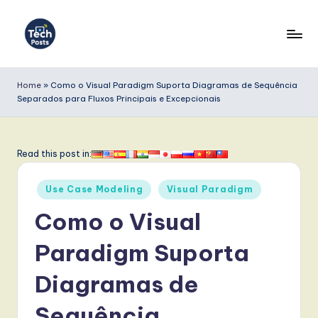
Skip
to
T
content
e
Home
»
Como o Visual Paradigm Suporta Diagramas de Sequência
Separados para Fluxos Principais e Excepcionais
c
h
P
Read this post in:
o
Posted
Use Case Modeling
Visual Paradigm
s
in
Como o Visual
t
s
Paradigm Suporta
P
Diagramas de
o
Sequência