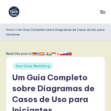
Skip
to
T
content
e
Home
»
Um Guia Completo sobre Diagramas de Casos de Uso para
Iniciantes
c
h
P
Read this post in:
o
Posted
Use Case Modeling
s
in
Um Guia Completo
t
s
sobre Diagramas de
P
Casos de Uso para
o
Iniciantes