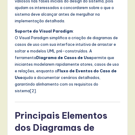
valiosos nas fases iniciais do design do sistema, pois
w
ajudam os interessados a concordarem sobre o que o
sistema deve alcançar antes de mergulhar na
a
implementação detalhada.
r
Suporte do Visual Paradigm
:
e
O Visual Paradigm simplifica a criação de diagramas de
casos de uso com sua interface intuitiva de arrastar e
,
soltar e modelos UML pré-construídos. A
a
ferramenta
Diagrama de Casos de Uso
permite que
iniciantes modelarem rapidamente atores, casos de uso
n
e relações, enquanto o
Fluxo de Eventos do Caso de
d
Uso
ajuda a documentar cenários detalhados,
garantindo alinhamento com os requisitos do
D
sistema[2].
i
g
Principais Elementos
it
dos Diagramas de
a