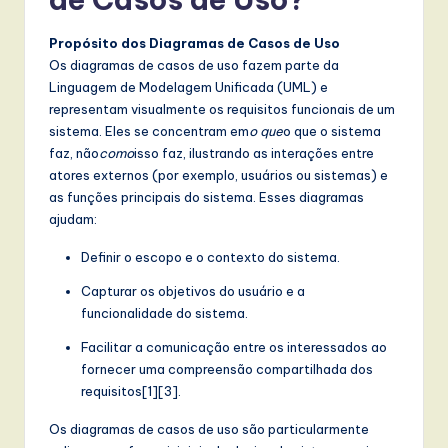
t
T
Propósito dos Diagramas de Casos de Uso
Os diagramas de casos de uso fazem parte da
r
Linguagem de Modelagem Unificada (UML) e
e
representam visualmente os requisitos funcionais de um
sistema. Eles se concentram em
o que
o que o sistema
n
faz, não
como
isso faz, ilustrando as interações entre
d
atores externos (por exemplo, usuários ou sistemas) e
as funções principais do sistema. Esses diagramas
s
ajudam:
in
Definir o escopo e o contexto do sistema.
A
Capturar os objetivos do usuário e a
I,
funcionalidade do sistema.
S
Facilitar a comunicação entre os interessados ao
fornecer uma compreensão compartilhada dos
o
requisitos[1][3].
f
Os diagramas de casos de uso são particularmente
t