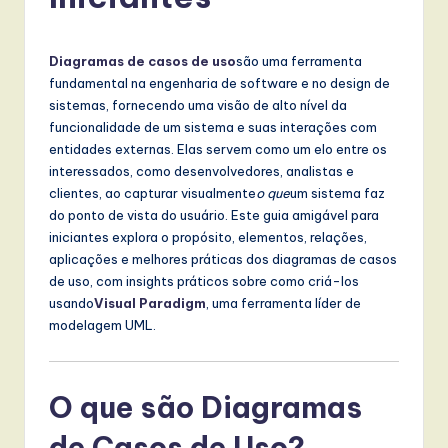
r
t
u
Diagramas de casos de uso
são uma ferramenta
fundamental na engenharia de software e no design de
g
sistemas, fornecendo uma visão de alto nível da
u
funcionalidade de um sistema e suas interações com
entidades externas. Elas servem como um elo entre os
e
interessados, como desenvolvedores, analistas e
s
clientes, ao capturar visualmente
o que
um sistema faz
do ponto de vista do usuário. Este guia amigável para
e
iniciantes explora o propósito, elementos, relações,
-
aplicações e melhores práticas dos diagramas de casos
de uso, com insights práticos sobre como criá-los
L
usando
Visual Paradigm
, uma ferramenta líder de
a
modelagem UML.
t
e
O que são Diagramas
s
de Casos de Uso?