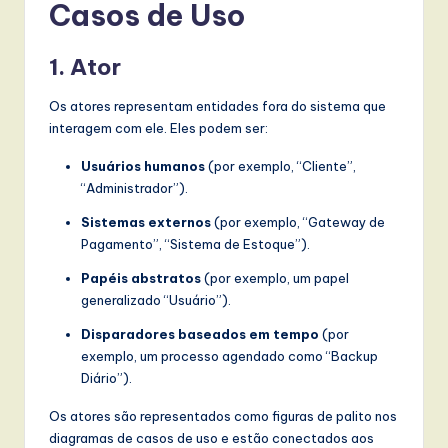
l
Casos de Uso
I
1. Ator
n
n
Os atores representam entidades fora do sistema que
interagem com ele. Eles podem ser:
o
Usuários humanos
(por exemplo, “Cliente”,
v
“Administrador”).
a
Sistemas externos
(por exemplo, “Gateway de
ti
Pagamento”, “Sistema de Estoque”).
o
Papéis abstratos
(por exemplo, um papel
n
generalizado “Usuário”).
Disparadores baseados em tempo
(por
exemplo, um processo agendado como “Backup
Diário”).
Os atores são representados como figuras de palito nos
diagramas de casos de uso e estão conectados aos