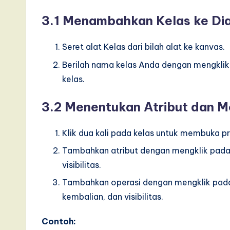
e
3.1 Menambahkan Kelas ke Di
,
Seret alat Kelas dari bilah alat ke kanvas.
a
Berilah nama kelas Anda dengan mengklik
n
kelas.
d
3.2 Menentukan Atribut dan 
D
Klik dua kali pada kelas untuk membuka pr
i
Tambahkan atribut dengan mengklik pad
g
visibilitas.
it
Tambahkan operasi dengan mengklik pa
kembalian, dan visibilitas.
a
Contoh:
l