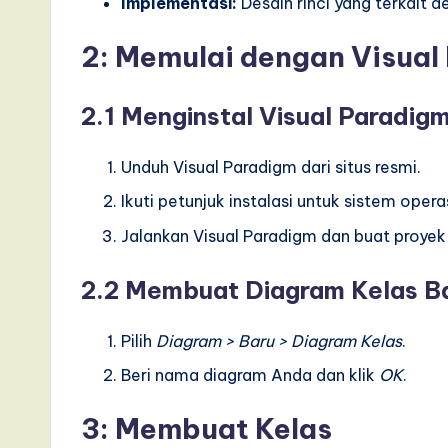
s
Implementasi:
Desain rinci yang terkait
i
2: Memulai dengan Visual
n
2.1 Menginstal Visual Paradig
A
Unduh Visual Paradigm dari situs resmi.
I,
Ikuti petunjuk instalasi untuk sistem opera
S
Jalankan Visual Paradigm dan buat proyek
o
2.2 Membuat Diagram Kelas B
ft
w
Pilih
Diagram > Baru > Diagram Kelas
.
Beri nama diagram Anda dan klik
OK
.
a
r
3: Membuat Kelas