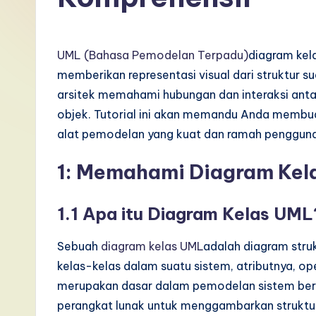
I
n
UML (Bahasa Pemodelan Terpadu)
diagram kela
d
memberikan representasi visual dari struktur
arsitek memahami hubungan dan interaksi anta
o
objek. Tutorial ini akan memandu Anda membu
n
alat pemodelan yang kuat dan ramah pengguna
e
1: Memahami Diagram Kel
si
1.1 Apa itu Diagram Kelas UML
a
Sebuah
diagram kelas UML
adalah diagram struk
n
kelas-kelas dalam suatu sistem, atributnya, op
-
merupakan dasar dalam pemodelan sistem bero
perangkat lunak untuk menggambarkan struktur
L