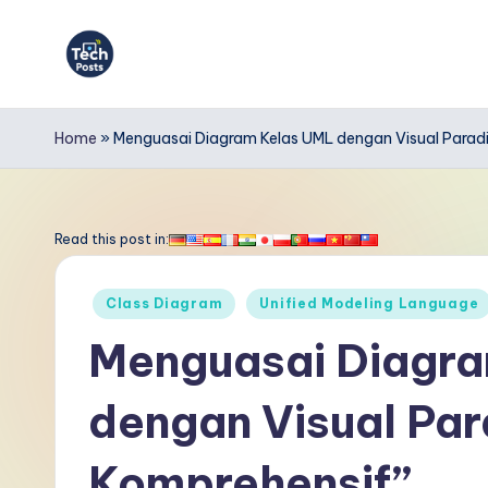
Skip
to
T
content
e
Home
»
Menguasai Diagram Kelas UML dengan Visual Paradi
c
h
Read this post in:
P
Posted
Class Diagram
Unified Modeling Language
o
in
Menguasai Diagr
s
dengan Visual Par
t
s
Komprehensif”