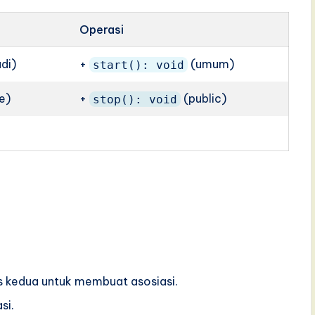
Operasi
di)
+
(umum)
start(): void
e)
+
(public)
stop(): void
as kedua untuk membuat asosiasi.
si.