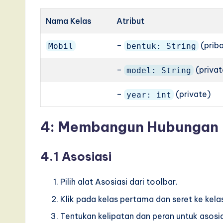
I
Nama Kelas
Atribut
n
–
(priba
Mobil
bentuk: String
n
–
(privat
model: String
o
–
(private)
year: int
v
a
4: Membangun Hubungan
ti
4.1 Asosiasi
o
n
Pilih alat Asosiasi dari toolbar.
Klik pada kelas pertama dan seret ke kel
Tentukan kelipatan dan peran untuk asosia