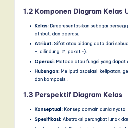
a
1.2 Komponen Diagram Kelas
t
Kelas:
Direpresentasikan sebagai persegi 
e
atribut, dan operasi.
Atribut:
Sifat atau bidang data dari sebuah 
s
-, dilindungi #, paket ~).
t
Operasi:
Metode atau fungsi yang dapat d
T
Hubungan:
Meliputi asosiasi, kelipatan, g
dan komposisi.
r
e
1.3 Perspektif Diagram Kelas
n
Konseptual:
Konsep domain dunia nyata,
d
Spesifikasi:
Abstraksi perangkat lunak da