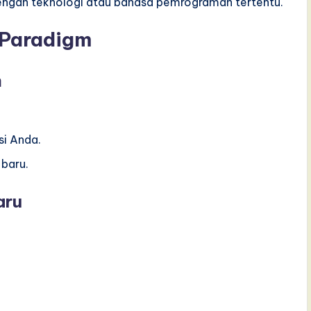
 dengan teknologi atau bahasa pemrograman tertentu.
 Paradigm
m
si Anda.
 baru.
aru