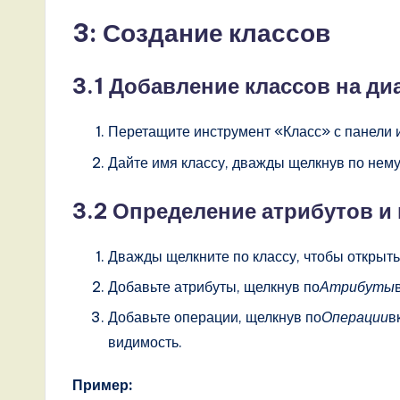
n
3: Создание классов
d
3.1 Добавление классов на д
D
i
Перетащите инструмент «Класс» с панели и
Дайте имя классу, дважды щелкнув по нему
g
it
3.2 Определение атрибутов и
a
Дважды щелкните по классу, чтобы открыть
l
Добавьте атрибуты, щелкнув по
Атрибуты
I
Добавьте операции, щелкнув по
Операции
в
видимость.
n
Пример:
n