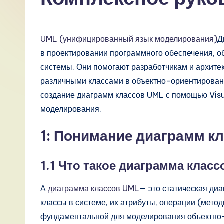
R
u
UML (унифицированный язык моделирования)
Д
s
в проектировании программного обеспечения, о
системы. Они помогают разработчикам и архите
si
различными классами в объектно-ориентированн
a
создание диаграмм классов UML с помощью Visu
моделирования.
n
1: Понимание диаграмм к
-
L
1.1 Что такое диаграмма клас
a
А
диаграмма классов UML
— это статическая диа
t
классы в системе, их атрибуты, операции (мето
фундаментальной для моделирования объектно-
e