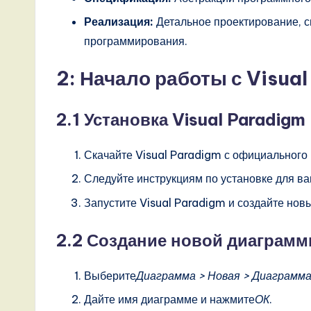
A
Реализация:
Детальное проектирование, с
I,
программирования.
S
2: Начало работы с Visua
o
2.1 Установка Visual Paradigm
ft
w
Скачайте Visual Paradigm с официального
a
Следуйте инструкциям по установке для в
Запустите Visual Paradigm и создайте новы
r
e
2.2 Создание новой диаграмм
,
Выберите
Диаграмма > Новая > Диаграмма
a
Дайте имя диаграмме и нажмите
ОК
.