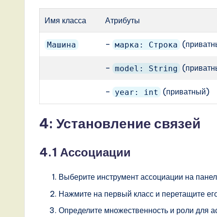
o
Имя класса
Атрибуты
v
–
(приватн
Машина
марка: Строка
a
–
(приватн
model: String
ti
–
(приватный)
year: int
o
n
4: Установление связей
4.1 Ассоциации
Выберите инструмент ассоциации на панел
Нажмите на первый класс и перетащите его
Определите множественность и роли для а