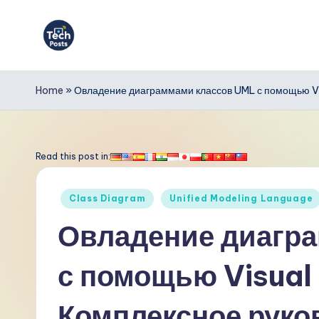
Перейти
к
T
содержимому
e
Home
»
Овладение диаграммами классов UML с помощью Vi
c
h
Read this post in:
P
Опубликовано
Class Diagram
Unified Modeling Language
o
в
Овладение диагр
s
с помощью Visual
t
s
Комплексное руко