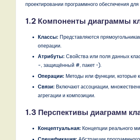
проектировании программного обеспечения для 
s
1.2 Компоненты диаграммы к
t
T
Классы:
Представляются прямоугольниками
операции.
r
Атрибуты:
Свойства или поля данных клас
e
-, защищённый #, пакет ~).
n
Операции:
Методы или функции, которые к
Связи:
Включают ассоциации, множественн
d
агрегации и композиции.
s
1.3 Перспективы диаграмм кл
i
n
Концептуальная:
Концепции реального ми
Спецификация:
Абстракции программного 