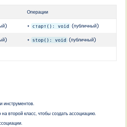
Операции
ый)
+
(публичный)
старт(): void
ый)
+
(публичный)
stop(): void
и инструментов.
 на второй класс, чтобы создать ассоциацию.
ссоциации.