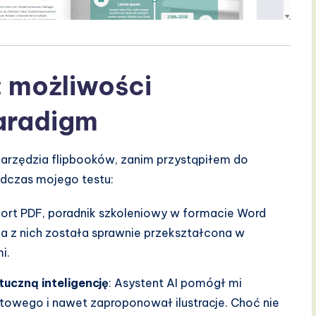
 możliwości
Paradigm
arzędzia flipbooków, zanim przystąpiłem do
podczas mojego testu:
port PDF, poradnik szkoleniowy w formacie Word
a z nich została sprawnie przekształcona w
i.
uczną inteligencję
: Asystent AI pomógł mi
towego i nawet zaproponował ilustracje. Choć nie