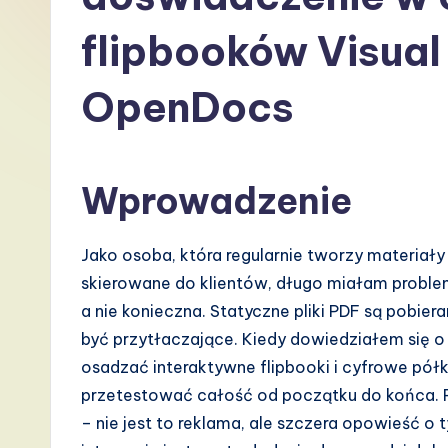
P
flipbooków Visua
o
OpenDocs
li
s
h
Wprowadzenie
-
Jako osoba, która regularnie tworzy materiały
L
skierowane do klientów, długo miałam proble
a
a nie konieczna. Statyczne pliki PDF są pobie
być przytłaczające. Kiedy dowiedziałem się 
t
osadzać interaktywne flipbooki i cyfrowe pó
e
przetestować całość od początku do końca. P
– nie jest to reklama, ale szczera opowieść o 
s