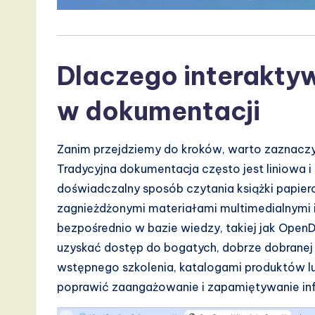
I,
S
o
Dlaczego interaktyw
ft
w dokumentacji
w
a
Zanim przejdziemy do kroków, warto zaznaczy
Tradycyjna dokumentacja często jest liniowa i
r
doświadczalny sposób czytania książki papiero
e
zagnieżdżonymi materiałami multimedialnymi
bezpośrednio w bazie wiedzy, takiej jak OpenD
,
uzyskać dostęp do bogatych, dobrze dobranej 
a
wstępnego szkolenia, katalogami produktów l
poprawić zaangażowanie i zapamiętywanie inf
n