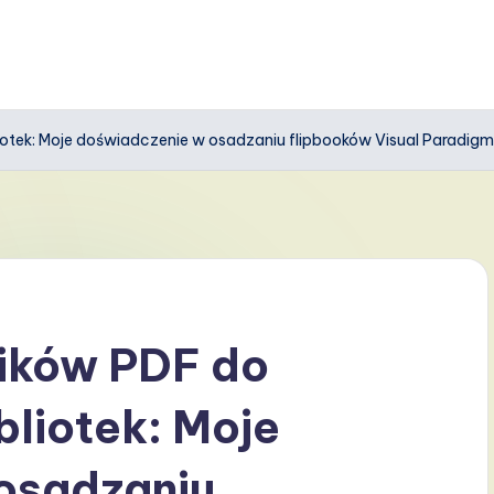
liotek: Moje doświadczenie w osadzaniu flipbooków Visual Paradi
lików PDF do
bliotek: Moje
osadzaniu