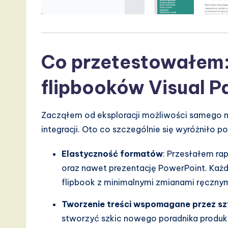
v
a
Co przetestowałem:
ti
o
flipbooków Visual 
n
Zacząłem od eksploracji możliwości samego n
integracji. Oto co szczególnie się wyróżniło 
Elastyczność formatów
: Przesłałem ra
oraz nawet prezentację PowerPoint. Każd
flipbook z minimalnymi zmianami ręcznym
Tworzenie treści wspomagane przez szt
stworzyć szkic nowego poradnika produk