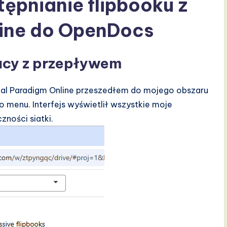
tępnianie flipbooku z
line do OpenDocs
acy z przepływem
ual Paradigm Online przeszedłem do mojego obszaru
 menu. Interfejs wyświetlił wszystkie moje
zności siatki.