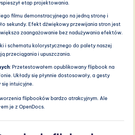
yspieszył etap projektowania.
iego filmu demonstracyjnego na jedną stronę i
ęło sekundy. Efekt dźwiękowy przewijania stron jest
 zwiększa zaangażowanie bez nadużywania efektów.
ki i schematu kolorystycznego do palety naszej
cją przeciągania i upuszczania.
nych
: Przetestowałem opublikowany flipbook na
fonie. Układy się płynnie dostosowały, a gesty
ię intuicyjne.
tworzenia flipbooków bardzo atrakcyjnym. Ale
łem je z OpenDocs.