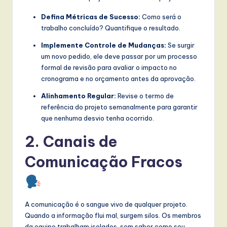
l
Defina Métricas de Sucesso:
Como será o
I
trabalho concluído? Quantifique o resultado.
n
Implemente Controle de Mudanças:
Se surgir
n
um novo pedido, ele deve passar por um processo
formal de revisão para avaliar o impacto no
o
cronograma e no orçamento antes da aprovação.
v
Alinhamento Regular:
Revise o termo de
a
referência do projeto semanalmente para garantir
que nenhuma desvio tenha ocorrido.
ti
o
2. Canais de
n
Comunicação Fracos
A comunicação é o sangue vivo de qualquer projeto.
Quando a informação flui mal, surgem silos. Os membros
da equipe trabalham isolados, sem saber como seu