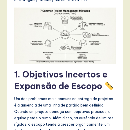
t
T
r
e
n
d
s
in
1. Objetivos Incertos e
A
Expansão de Escopo
I,
S
Um dos problemas mais comuns na entrega de projetos
é a ausência de uma linha de partida bem definida.
o
Quando um projeto começa sem objetivos precisos, a
f
equipe perde o rumo. Além disso, na ausência de limites
rígidos, o escopo tende a crescer organicamente, um
t