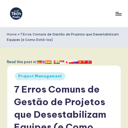
Skip
to
T
content
e
Home
»
7 Erros Comuns de Gestão de Projetos que Desestabilizam
Equipes (e Como Evitá-los)
c
h
P
Read this post in:
o
Posted
Project Management
s
in
7 Erros Comuns de
t
s
Gestão de Projetos
P
que Desestabilizam
o
Equipes (e Como