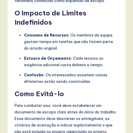
fenômeno conhecido como expansão de escopo.
w
O Impacto de Limites
a
Indefinidos
r
Consumo de Recursos:
Os membros da equipe
e
gastam tempo em tarefas que não faziam parte
,
do acordo original.
a
Estouro de Orçamento:
Cada recurso ou
exigência adicional custa dinheiro e tempo.
n
Confusão:
Os interessados assumem coisas
d
diferentes estão sendo construídas.
D
Como Evitá-lo
i
g
Para combater isso, você deve estabelecer um
documento de escopo claro antes do início do trabalho.
it
Esse documento deve descrever os entregáveis, os
a
critérios de aceitação e indicar explicitamente o que
não está incluído no projeto.
não
incluído no projeto.