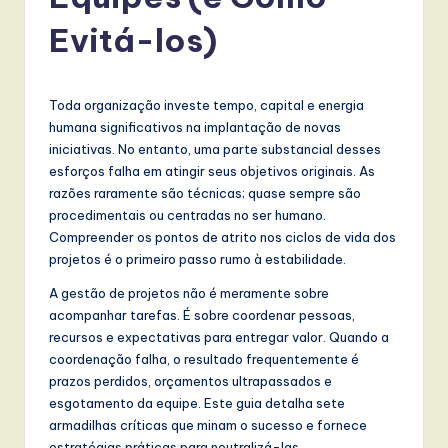
r
t
Evitá-los)
u
g
Toda organização investe tempo, capital e energia
u
humana significativos na implantação de novas
iniciativas. No entanto, uma parte substancial desses
e
esforços falha em atingir seus objetivos originais. As
s
razões raramente são técnicas; quase sempre são
procedimentais ou centradas no ser humano.
e
Compreender os pontos de atrito nos ciclos de vida dos
-
projetos é o primeiro passo rumo à estabilidade.
L
A gestão de projetos não é meramente sobre
acompanhar tarefas. É sobre coordenar pessoas,
a
recursos e expectativas para entregar valor. Quando a
t
coordenação falha, o resultado frequentemente é
prazos perdidos, orçamentos ultrapassados e
e
esgotamento da equipe. Este guia detalha sete
s
armadilhas críticas que minam o sucesso e fornece
estratégias práticas para neutralizá-las.