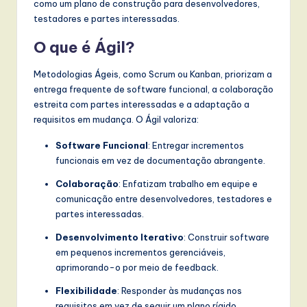
como um plano de construção para desenvolvedores,
w
testadores e partes interessadas.
a
O que é Ágil?
r
Metodologias Ágeis, como Scrum ou Kanban, priorizam a
e
entrega frequente de software funcional, a colaboração
estreita com partes interessadas e a adaptação a
,
requisitos em mudança. O Ágil valoriza:
a
Software Funcional
: Entregar incrementos
n
funcionais em vez de documentação abrangente.
d
Colaboração
: Enfatizam trabalho em equipe e
D
comunicação entre desenvolvedores, testadores e
partes interessadas.
i
Desenvolvimento Iterativo
: Construir software
g
em pequenos incrementos gerenciáveis,
it
aprimorando-o por meio de feedback.
a
Flexibilidade
: Responder às mudanças nos
requisitos em vez de seguir um plano rígido.