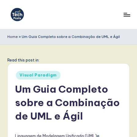
Skip
to
T
content
e
Home
»
Um Guia Completo sobre a Combinação de UML e Ágil
c
h
Read this post in:
P
Posted
o
Visual Paradigm
in
s
Um Guia Completo
t
sobre a Combinação
s
de UML e Ágil
P
o
Linguagem de Modelagem Unificada (UML)
e