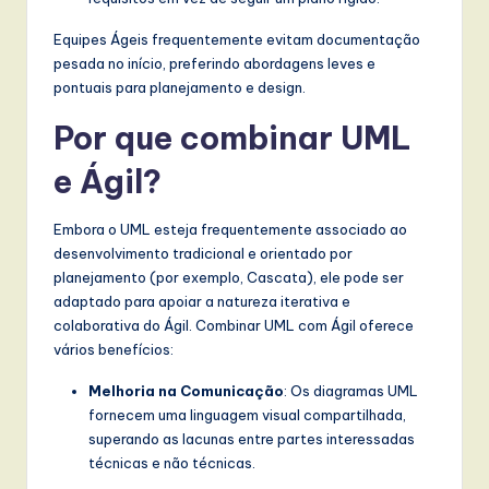
l
Equipes Ágeis frequentemente evitam documentação
I
pesada no início, preferindo abordagens leves e
n
pontuais para planejamento e design.
n
Por que combinar UML
o
e Ágil?
v
a
Embora o UML esteja frequentemente associado ao
desenvolvimento tradicional e orientado por
ti
planejamento (por exemplo, Cascata), ele pode ser
o
adaptado para apoiar a natureza iterativa e
colaborativa do Ágil. Combinar UML com Ágil oferece
n
vários benefícios:
Melhoria na Comunicação
: Os diagramas UML
fornecem uma linguagem visual compartilhada,
superando as lacunas entre partes interessadas
técnicas e não técnicas.