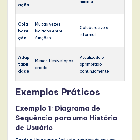
mínima
ação
Cola
Muitas vezes
Colaborativo e
bora
isolados entre
informal
ção
funções
Adap
Atualizado e
Menos flexível após
tabili
aprimorado
criado
dade
continuamente
Exemplos Práticos
Exemplo 1: Diagrama de
Sequência para uma História
de Usuário
Cenário
: Uma equipe Ágil está trabalhando em uma