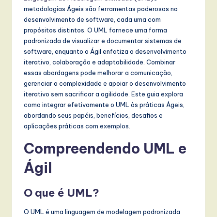
r
metodologias Ágeis são ferramentas poderosas no
t
desenvolvimento de software, cada uma com
u
propósitos distintos. O UML fornece uma forma
padronizada de visualizar e documentar sistemas de
g
software, enquanto o Ágil enfatiza o desenvolvimento
u
iterativo, colaboração e adaptabilidade. Combinar
essas abordagens pode melhorar a comunicação,
e
gerenciar a complexidade e apoiar o desenvolvimento
s
iterativo sem sacrificar a agilidade. Este guia explora
como integrar efetivamente o UML às práticas Ágeis,
e
abordando seus papéis, benefícios, desafios e
-
aplicações práticas com exemplos.
L
Compreendendo UML e
a
Ágil
t
e
O que é UML?
s
O UML é uma linguagem de modelagem padronizada