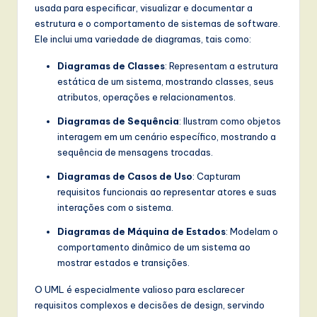
t
usada para especificar, visualizar e documentar a
estrutura e o comportamento de sistemas de software.
T
Ele inclui uma variedade de diagramas, tais como:
r
Diagramas de Classes
: Representam a estrutura
e
estática de um sistema, mostrando classes, seus
atributos, operações e relacionamentos.
n
Diagramas de Sequência
: Ilustram como objetos
d
interagem em um cenário específico, mostrando a
s
sequência de mensagens trocadas.
in
Diagramas de Casos de Uso
: Capturam
requisitos funcionais ao representar atores e suas
A
interações com o sistema.
I,
Diagramas de Máquina de Estados
: Modelam o
S
comportamento dinâmico de um sistema ao
mostrar estados e transições.
o
f
O UML é especialmente valioso para esclarecer
requisitos complexos e decisões de design, servindo
t