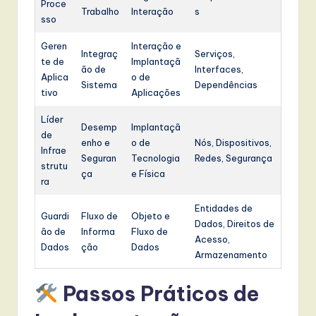
Proce
Trabalho
Interação
s
sso
Geren
Interação e
Integraç
Serviços,
te de
Implantaçã
ão de
Interfaces,
Aplica
o de
Sistema
Dependências
tivo
Aplicações
Líder
Desemp
Implantaçã
de
enho e
o de
Nós, Dispositivos,
Infrae
Seguran
Tecnologia
Redes, Segurança
strutu
ça
e Física
ra
Entidades de
Guardi
Fluxo de
Objeto e
Dados, Direitos de
ão de
Informa
Fluxo de
Acesso,
Dados
ção
Dados
Armazenamento
Passos Práticos de