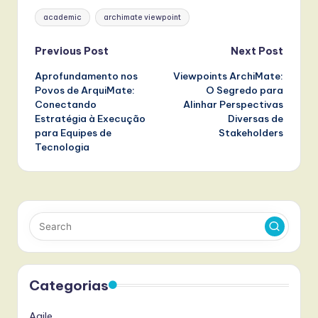
Tags:
academic
archimate viewpoint
Post
Previous Post
Next Post
Aprofundamento nos
Viewpoints ArchiMate:
navigation
Povos de ArquiMate:
O Segredo para
Conectando
Alinhar Perspectivas
Estratégia à Execução
Diversas de
para Equipes de
Stakeholders
Tecnologia
Categorias
Agile