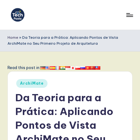
Skip
to
T
content
e
Home
»
Da Teoria para a Prática: Aplicando Pontos de Vista
ArchiMate no Seu Primeiro Projeto de Arquitetura
c
h
P
Read this post in:
o
Posted
ArchiMate
s
in
Da Teoria para a
t
s
Prática: Aplicando
P
Pontos de Vista
o
ArchiMate no Seu