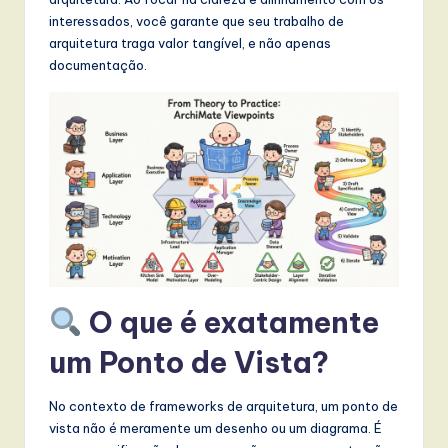
t
interessados, você garante que seu trabalho de
T
arquitetura traga valor tangível, e não apenas
documentação.
r
e
n
d
s
in
A
I,
O que é exatamente
S
um Ponto de Vista?
o
f
No contexto de frameworks de arquitetura, um ponto de
vista não é meramente um desenho ou um diagrama. É
t