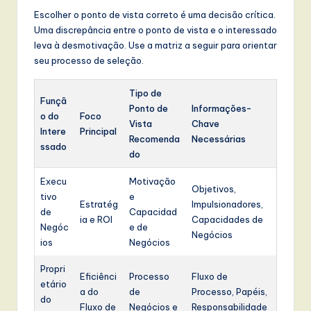
Escolher o ponto de vista correto é uma decisão crítica.
Uma discrepância entre o ponto de vista e o interessado
leva à desmotivação. Use a matriz a seguir para orientar
seu processo de seleção.
Tipo de
Funçã
Ponto de
Informações-
o do
Foco
Vista
Chave
Intere
Principal
Recomenda
Necessárias
ssado
do
Execu
Motivação
Objetivos,
tivo
e
Estratég
Impulsionadores,
de
Capacidad
ia e ROI
Capacidades de
Negóc
e de
Negócios
ios
Negócios
Propri
Eficiênci
Processo
Fluxo de
etário
a do
de
Processo, Papéis,
do
Fluxo de
Negócios e
Responsabilidade