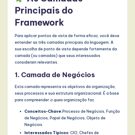
l
Principais do
I
Framework
n
n
Para aplicar pontos de vista de forma eficaz, você deve
o
entender as três camadas principais da linguagem. A
sua escolha de ponto de vista depende fortemente da
v
camada (ou camadas) que seus interessados
a
consideram relevantes.
ti
1. Camada de Negócios
o
Esta camada representa os objetivos da organização,
n
seus processos e sua estrutura organizacional. É a base
para compreender
o que
a organização faz.
Conceitos-Chave:
Processo de Negócios, Função
de Negócios, Papel de Negócios, Objeto de
Negócios.
Interessados Típicos:
CIO, Chefes de