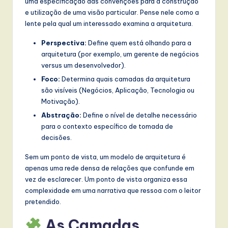
uma especificação das convenções para a construção
w
e utilização de uma visão particular. Pense nele como a
lente pela qual um interessado examina a arquitetura.
a
Perspectiva:
Define quem está olhando para a
r
arquitetura (por exemplo, um gerente de negócios
e
versus um desenvolvedor).
,
Foco:
Determina quais camadas da arquitetura
são visíveis (Negócios, Aplicação, Tecnologia ou
a
Motivação).
n
Abstração:
Define o nível de detalhe necessário
para o contexto específico de tomada de
d
decisões.
D
Sem um ponto de vista, um modelo de arquitetura é
i
apenas uma rede densa de relações que confunde em
g
vez de esclarecer. Um ponto de vista organiza essa
complexidade em uma narrativa que ressoa com o leitor
it
pretendido.
a
As Camadas