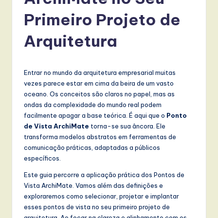
r
t
Primeiro Projeto de
u
Arquitetura
g
u
Entrar no mundo da arquitetura empresarial muitas
e
vezes parece estar em cima da beira de um vasto
s
oceano. Os conceitos são claros no papel, mas as
ondas da complexidade do mundo real podem
e
facilmente apagar a base teórica. É aqui que o
Ponto
-
de Vista ArchiMate
torna-se sua âncora. Ele
transforma modelos abstratos em ferramentas de
L
comunicação práticas, adaptadas a públicos
a
específicos.
t
Este guia percorre a aplicação prática dos Pontos de
Vista ArchiMate. Vamos além das definições e
e
exploraremos como selecionar, projetar e implantar
s
esses pontos de vista no seu primeiro projeto de
arquitetura. Ao focar na clareza e alinhamento com os