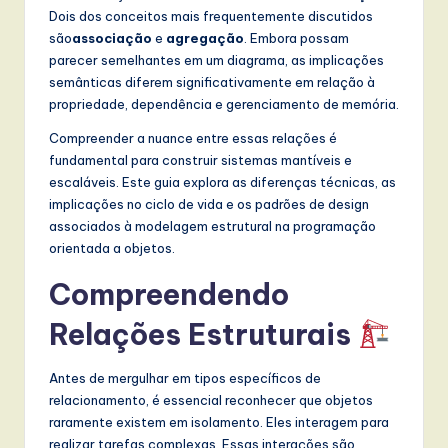
t
Dois dos conceitos mais frequentemente discutidos
são
associação
e
agregação
. Embora possam
T
parecer semelhantes em um diagrama, as implicações
r
semânticas diferem significativamente em relação à
propriedade, dependência e gerenciamento de memória.
e
Compreender a nuance entre essas relações é
n
fundamental para construir sistemas mantíveis e
d
escaláveis. Este guia explora as diferenças técnicas, as
implicações no ciclo de vida e os padrões de design
s
associados à modelagem estrutural na programação
in
orientada a objetos.
A
Compreendendo
I,
Relações Estruturais
S
o
Antes de mergulhar em tipos específicos de
relacionamento, é essencial reconhecer que objetos
f
raramente existem em isolamento. Eles interagem para
t
realizar tarefas complexas. Essas interações são