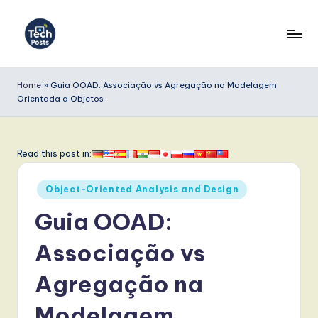
Skip
to
T
content
e
Home
»
Guia OOAD: Associação vs Agregação na Modelagem
Orientada a Objetos
c
h
P
Read this post in:
o
Posted
Object-Oriented Analysis and Design
s
in
Guia OOAD:
t
s
Associação vs
P
Agregação na
o
Modelagem