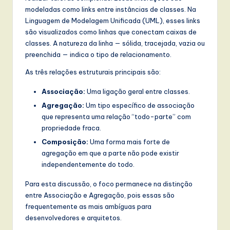
modeladas como links entre instâncias de classes. Na
w
Linguagem de Modelagem Unificada (UML), esses links
a
são visualizados como linhas que conectam caixas de
classes. A natureza da linha — sólida, tracejada, vazia ou
r
preenchida — indica o tipo de relacionamento.
e
As três relações estruturais principais são:
,
Associação:
Uma ligação geral entre classes.
a
Agregação:
Um tipo específico de associação
n
que representa uma relação “todo-parte” com
propriedade fraca.
d
Composição:
Uma forma mais forte de
D
agregação em que a parte não pode existir
i
independentemente do todo.
g
Para esta discussão, o foco permanece na distinção
entre Associação e Agregação, pois essas são
it
frequentemente as mais ambíguas para
a
desenvolvedores e arquitetos.