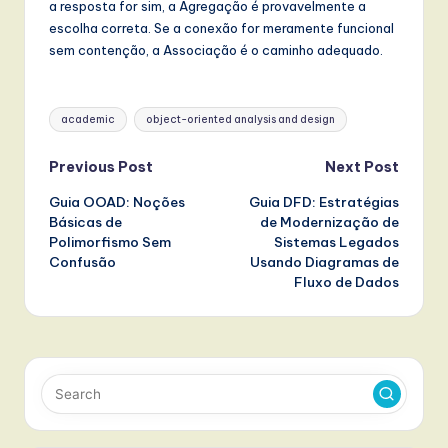
a resposta for sim, a Agregação é provavelmente a
escolha correta. Se a conexão for meramente funcional
sem contenção, a Associação é o caminho adequado.
Tags:
academic
object-oriented analysis and design
Post
Previous Post
Next Post
Guia OOAD: Noções
Guia DFD: Estratégias
navigation
Básicas de
de Modernização de
Polimorfismo Sem
Sistemas Legados
Confusão
Usando Diagramas de
Fluxo de Dados