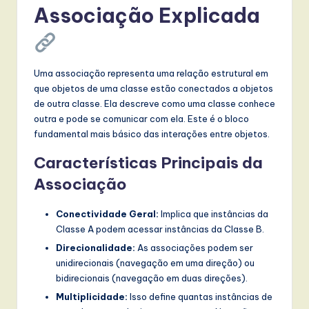
l
Associação Explicada
I
n
n
Uma associação representa uma relação estrutural em
que objetos de uma classe estão conectados a objetos
o
de outra classe. Ela descreve como uma classe conhece
v
outra e pode se comunicar com ela. Este é o bloco
fundamental mais básico das interações entre objetos.
a
Características Principais da
ti
Associação
o
n
Conectividade Geral:
Implica que instâncias da
Classe A podem acessar instâncias da Classe B.
Direcionalidade:
As associações podem ser
unidirecionais (navegação em uma direção) ou
bidirecionais (navegação em duas direções).
Multiplicidade:
Isso define quantas instâncias de