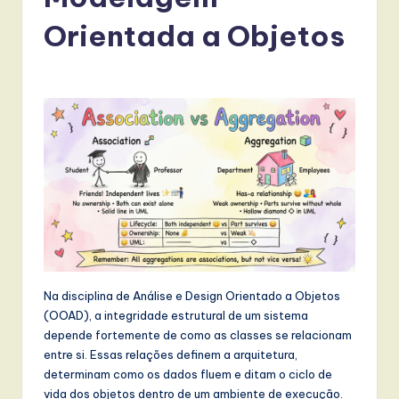
r
t
Orientada a Objetos
u
g
u
e
s
e
-
L
a
Na disciplina de Análise e Design Orientado a Objetos
(OOAD), a integridade estrutural de um sistema
t
depende fortemente de como as classes se relacionam
e
entre si. Essas relações definem a arquitetura,
determinam como os dados fluem e ditam o ciclo de
s
vida dos objetos dentro de um ambiente de execução.