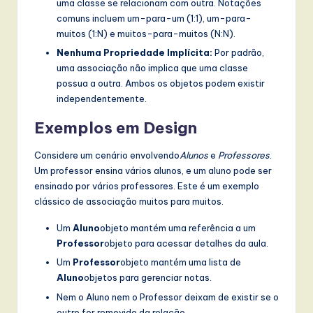
uma classe se relacionam com outra. Notações
comuns incluem um-para-um (1:1), um-para-
muitos (1:N) e muitos-para-muitos (N:N).
Nenhuma Propriedade Implícita:
Por padrão,
uma associação não implica que uma classe
possua a outra. Ambos os objetos podem existir
independentemente.
Exemplos em Design
Considere um cenário envolvendo
Alunos
e
Professores
.
Um professor ensina vários alunos, e um aluno pode ser
ensinado por vários professores. Este é um exemplo
clássico de associação muitos para muitos.
Um
Aluno
objeto mantém uma referência a um
Professor
objeto para acessar detalhes da aula.
Um
Professor
objeto mantém uma lista de
Aluno
objetos para gerenciar notas.
Nem o Aluno nem o Professor deixam de existir se o
outro for removido da relação.