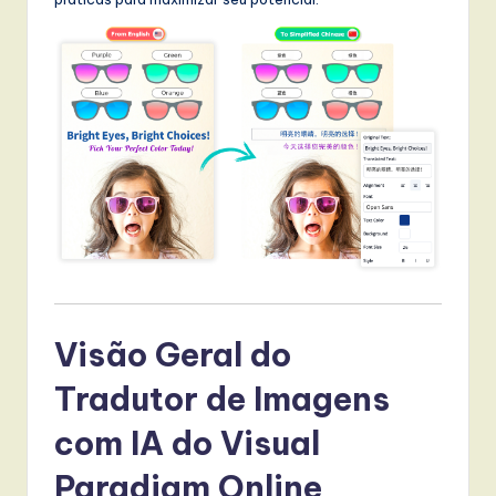
t
T
r
e
n
d
s
in
A
I,
Visão Geral do
S
Tradutor de Imagens
o
com IA do Visual
f
Paradigm Online
t