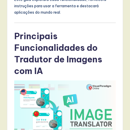
l
instruções para usar a ferramenta e destacará
I
aplicações do mundo real.
n
n
Principais
o
Funcionalidades do
v
Tradutor de Imagens
a
ti
com IA
o
n