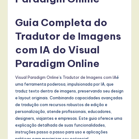
r
t
Guia Completa do
u
g
Tradutor de Imagens
u
com IA do Visual
e
Paradigm Online
s
e
Visual Paradigm Online
’s
Tradutor de Imagens com IA
é
-
uma ferramenta poderosa, impulsionada por IA, que
L
traduz texto dentro de imagens, preservando seu design
e layout originais. Combinando capacidades avançadas
a
de tradução com recursos robustos de edição e
t
personalização, atende profissionais, educadores,
designers, viajantes e empresas. Este guia oferece uma
e
explicação detalhada de suas funcionalidades,
s
instruções passo a passo para uso e aplicações
práticas para maximizar seu potencial.