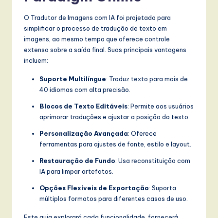
w
O Tradutor de Imagens com IA foi projetado para
a
simplificar o processo de tradução de texto em
imagens, ao mesmo tempo que oferece controle
r
extenso sobre a saída final. Suas principais vantagens
e
incluem:
,
Suporte Multilíngue
: Traduz texto para mais de
40 idiomas com alta precisão.
a
Blocos de Texto Editáveis
: Permite aos usuários
n
aprimorar traduções e ajustar a posição do texto.
d
Personalização Avançada
: Oferece
D
ferramentas para ajustes de fonte, estilo e layout.
i
Restauração de Fundo
: Usa reconstituição com
IA para limpar artefatos.
g
it
Opções Flexíveis de Exportação
: Suporta
múltiplos formatos para diferentes casos de uso.
a
Este guia explorará cada funcionalidade, fornecerá