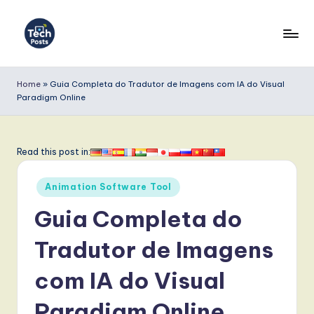
Skip
to
T
content
e
Home
»
Guia Completa do Tradutor de Imagens com IA do Visual
Paradigm Online
c
h
P
Read this post in:
o
Posted
Animation Software Tool
s
in
Guia Completa do
t
s
Tradutor de Imagens
P
com IA do Visual
o
Paradigm Online