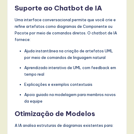
Suporte ao Chatbot de IA
w
a
Uma interface conversacional permite que você crie e
r
refine artefatos como diagramas de Componente ou
Pacote por meio de comandos diretos. O chatbot de IA
e
fornece:
,
Ajuda instantânea na criação de artefatos UML
a
por meio de comandos de linguagem natural
n
Aprendizado interativo de UML com feedback em
tempo real
d
Explicações e exemplos contextuais
D
Apoio guiado na modelagem para membros novos
i
da equipe
g
Otimização de Modelos
it
a
A IA analisa estruturas de diagramas existentes para: