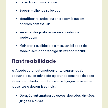
l
Detectar inconsistências
I
Sugerir melhorias no layout
n
Identificar relações ausentes com base em
padrões contextuais
n
Recomendar práticas recomendadas de
o
modelagem
v
Melhorar a qualidade e a manutenibilidade do
a
modelo sem a sobrecarga de revisão manual
ti
Rastreabilidade
o
A IA pode gerar automaticamente diagramas de
n
sequência ou de atividade a partir de cenários de caso
de uso detalhados, mantendo uma ligação clara entre
requisitos e design. Isso inclui:
Geração automática de ações, decisões, divisões,
junções e fluxos