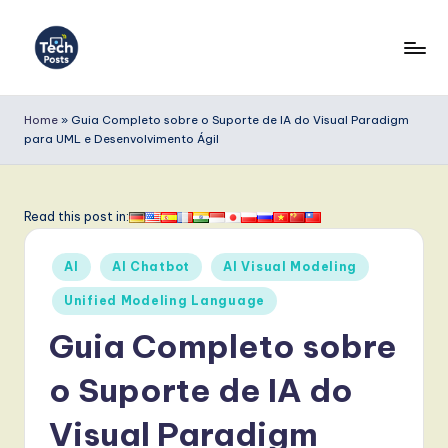
Skip
to
T
content
e
Home
»
Guia Completo sobre o Suporte de IA do Visual Paradigm
para UML e Desenvolvimento Ágil
c
h
P
Read this post in:
o
Posted
AI
AI Chatbot
AI Visual Modeling
s
in
Unified Modeling Language
t
Guia Completo sobre
s
P
o Suporte de IA do
o
Visual Paradigm