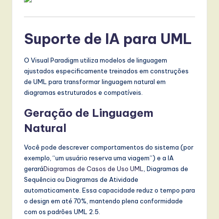
t
T
Suporte de IA para UML
r
e
O Visual Paradigm utiliza modelos de linguagem
n
ajustados especificamente treinados em construções
de UML para transformar linguagem natural em
d
diagramas estruturados e compatíveis.
s
Geração de Linguagem
in
Natural
A
Você pode descrever comportamentos do sistema (por
I,
exemplo, “um usuário reserva uma viagem”) e a IA
S
gerará
Diagramas de Casos de Uso UML
, Diagramas de
Sequência ou Diagramas de Atividade
o
automaticamente. Essa capacidade reduz o tempo para
f
o design em até 70%, mantendo plena conformidade
com os padrões UML 2.5.
t