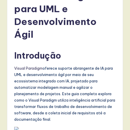
r
para UML e
t
u
Desenvolvimento
g
Ágil
u
e
Introdução
s
e
Visual Paradigm
oferece suporte abrangente de IA para
UML e desenvolvimento ágil por meio de seu
-
ecossistema integrado com IA, projetado para
L
automatizar modelagem manual e agilizar o
planejamento de projetos. Este guia completo explora
a
como o Visual Paradigm utiliza inteligência artificial para
t
transformar fluxos de trabalho de desenvolvimento de
software, desde a coleta inicial de requisitos até a
e
documentação final.
s