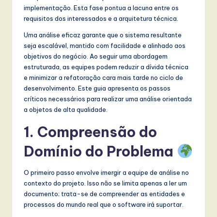
t
implementação. Esta fase pontua a lacuna entre os
requisitos dos interessados e a arquitetura técnica.
T
Uma análise eficaz garante que o sistema resultante
r
seja escalável, mantido com facilidade e alinhado aos
e
objetivos do negócio. Ao seguir uma abordagem
estruturada, as equipes podem reduzir a dívida técnica
n
e minimizar a refatoração cara mais tarde no ciclo de
d
desenvolvimento. Este guia apresenta os passos
críticos necessários para realizar uma análise orientada
s
a objetos de alta qualidade.
in
1. Compreensão do
A
Domínio do Problema
I,
S
O primeiro passo envolve imergir a equipe de análise no
o
contexto do projeto. Isso não se limita apenas a ler um
documento; trata-se de compreender as entidades e
f
processos do mundo real que o software irá suportar.
t