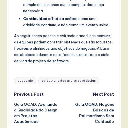
complexas, a menos que a complexidade seja
necessária.
Continuidade:
Trate a análise como uma
atividade contínua, e não como um evento único.
Ao seguir esses passos e evitando armadilhas comuns,
as equipes podem construir sistemas que são robustos,
flexíveis e alinhados aos objetivos do negócio. A base
estabelecida durante esta fase sustenta todo o ciclo
de vida do projeto de software.
Tags:
academic
object-oriented analysis and design
Post
Previous Post
Next Post
Guia OOAD: Avaliando
Guia OOAD: Noções
navigation
a Qualidade do Design
Básicas de
em Projetos
Polimorfismo Sem
Acadêmicos
Confusão