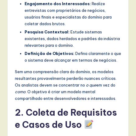
Engajamento dos Interessados:
Realize
w
entrevistas com proprietários de negócios,
a
usuários finais e especialistas do domínio para
coletar dados brutos.
r
Pesquisa Contextual:
Estude sistemas
e
existentes, dados herdados e padrões da indústria
relevantes para o domínio.
,
Definição de Objetivos:
Defina claramente o que
a
o sistema deve alcançar em termos de negócios.
n
Sem uma compreensão clara do domínio, os modelos
d
resultantes provavelmente perderão nuances críticas.
Os analistas devem se concentrar no
o que
em vez do
D
como
. O objetivo é criar um modelo mental
i
compartilhado entre desenvolvedores e interessados.
g
2. Coleta de Requisitos
it
e Casos de Uso
a