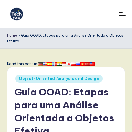
Skip
to
T
content
e
Home
»
Guia OOAD: Etapas para uma Análise Orientada a Objetos
Efetiva
c
h
P
Read this post in:
o
Posted
Object-Oriented Analysis and Design
s
in
Guia OOAD: Etapas
t
s
para uma Análise
P
Orientada a Objetos
o
Efetiva