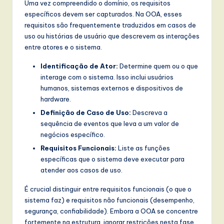
l
Uma vez compreendido o domínio, os requisitos
específicos devem ser capturados. Na OOA, esses
I
requisitos são frequentemente traduzidos em casos de
n
uso ou histórias de usuário que descrevem as interações
entre atores e o sistema.
n
Identificação de Ator:
Determine quem ou o que
o
interage com o sistema. Isso inclui usuários
v
humanos, sistemas externos e dispositivos de
hardware.
a
Definição de Caso de Uso:
Descreva a
ti
sequência de eventos que leva a um valor de
o
negócios específico.
Requisitos Funcionais:
Liste as funções
n
específicas que o sistema deve executar para
atender aos casos de uso.
É crucial distinguir entre requisitos funcionais (o que o
sistema faz) e requisitos não funcionais (desempenho,
segurança, confiabilidade). Embora a OOA se concentre
fortemente na estrutura, ignorar restrições nesta fase