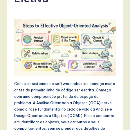
r
t
u
g
u
e
s
e
-
Construir sistemas de software robustos começa muito
L
antes da primeira linha de código ser escrita. Começa
a
com uma compreensão profunda do espaço do
problema. A Análise Orientada a Objetos (OOA) serve
t
como a fase fundamental no ciclo de vida da Análise e
e
Design Orientados a Objetos (OOAD). Ela se concentra
em identificar os objetos, seus atributos e seus
s
comportamentos, sem se prender aos detalhes de