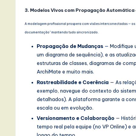
I
3. Modelos Vivos com Propagação Automática 
n
A modelagem profissional prospera com visões interconectadas — os
documentação” mantendo tudo sincronizado.
n
Propagação de Mudanças
— Modifique 
o
um diagrama de sequência), e as atualiz
v
estruturas de classes, diagramas de com
ArchiMate e muito mais.
a
Rastreabilidade e Coerência
— As relaç
ti
exemplo, navegue do contexto do sistem
o
detalhados). A plataforma garante a cons
escala ou em evolução.
n
Versionamento e Colaboração
— Histór
tempo real pela equipe (no VP Online) e
longo do tempo.