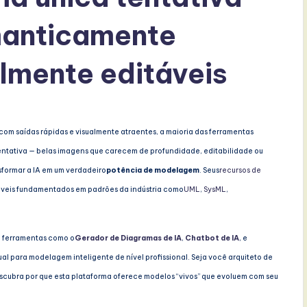
manticamente
almente editáveis
m saídas rápidas e visualmente atraentes, a maioria das ferramentas 
ntativa — belas imagens que carecem de profundidade, editabilidade ou 
sformar a IA em um verdadeiro
potência de modelagem
. Seus
recursos de 
áveis fundamentados em padrões da indústria como
UML
, 
SysML
, 
de ferramentas como o
Gerador de Diagramas de IA
,
Chatbot de IA
, e
 para modelagem inteligente de nível profissional. Seja você arquiteto de
descubra por que esta plataforma oferece modelos “vivos” que evoluem com seu