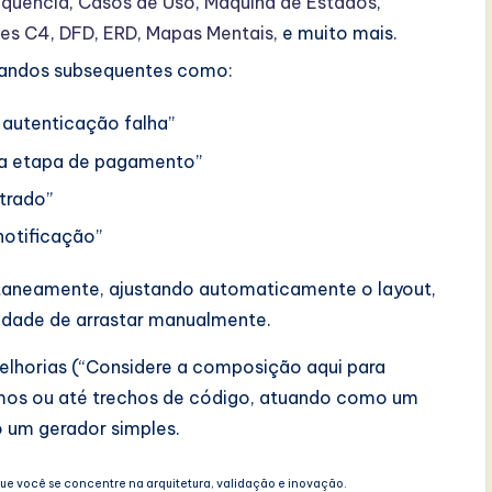
quência
,
Casos de Uso
,
Máquina de Estados
,
ões C4
,
DFD
,
ERD
,
Mapas Mentais
, e muito mais.
ndos subsequentes como:
 autenticação falha”
na etapa de pagamento”
trado”
notificação”
ntaneamente, ajustando automaticamente o layout,
dade de arrastar manualmente.
elhorias (“Considere a composição aqui para
mos ou até trechos de código, atuando como um
 um gerador simples.
ue você se concentre na arquitetura, validação e inovação.