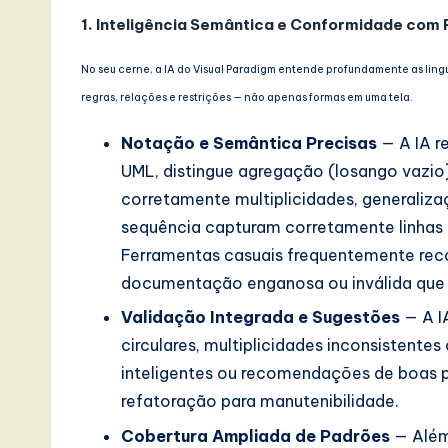
1. Inteligência Semântica e Conformidade com
a
t
No seu cerne, a IA do Visual Paradigm entende profundamente as li
regras, relações e restrições — não apenas formas em uma tela.
e
Notação e Semântica Precisas
— A IA r
s
UML, distingue agregação (losango vazio
t
corretamente multiplicidades, generaliza
sequência capturam corretamente linhas 
T
Ferramentas casuais frequentemente recor
r
documentação enganosa ou inválida que
Validação Integrada e Sugestões
— A I
e
circulares, multiplicidades inconsistente
n
inteligentes ou recomendações de boas p
refatoração para manutenibilidade.
d
Cobertura Ampliada de Padrões
— Além