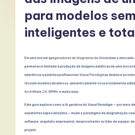
P
para modelos se
o
inteligentes e tot
rt
u
g
Em uma era em que
geradores de diagramas de IA
inundam o mercado co
permanece limitada à produção de imagens estáticas de uma única te
u
aderência a padrões profissionais.
Visual Paradigm
se destaca ao tran
e
IA
criam modelos dinâmicos, semanticamente ricos e totalmente edit
ArchiMat
e,
C4
, 
BPMN
, e muito mais.
s
e
Este guia explora como a IA gerativa do Visual Paradigm — por meio 
assistentes especializados — muda o paradigma da diagramação casual
-
software, arquiteto empresarial, desenvolvedor ou líder de equipe, 
L
projeto.