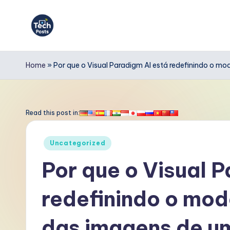
Skip
to
T
content
e
Home
»
Por que o Visual Paradigm AI está redefinindo o m
c
h
Read this post in:
P
Posted
Uncategorized
o
in
Por que o Visual 
s
redefinindo o mod
t
s
das imagens de um