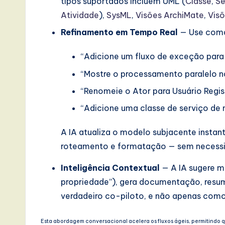
tipos suportados incluem UML (
Classe
,
Se
e
Atividade
),
SysML
,
Visões ArchiMate
,
Vis
,
Refinamento em Tempo Real
— Use coma
a
“Adicione um fluxo de exceção para
n
“Mostre o processamento paralelo 
“Renomeie o Ator para Usuário Regis
d
“Adicione uma classe de serviço de 
D
A IA atualiza o modelo subjacente insta
i
roteamento e formatação — sem necessi
g
Inteligência Contextual
— A IA sugere m
it
propriedade”), gera documentação, resu
verdadeiro co-piloto, e não apenas como
a
l
Esta abordagem conversacional acelera os fluxos ágeis, permitindo q