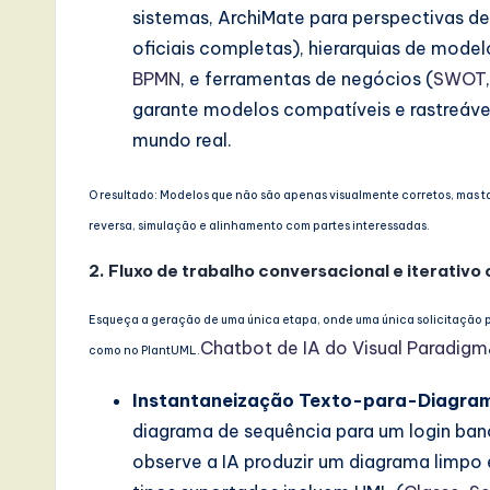
s
sistemas, ArchiMate para perspectivas de 
i
oficiais completas), hierarquias de mod
BPMN
, e ferramentas de negócios (
SWOT
n
garante modelos compatíveis e rastreáve
A
mundo real.
I,
O resultado: Modelos que não são apenas visualmente corretos, mas
reversa, simulação e alinhamento com partes interessadas.
S
2. Fluxo de trabalho conversacional e iterativo
o
ft
Esqueça a geração de uma única etapa, onde uma única solicitação p
Chatbot de IA do Visual Paradigm
como no PlantUML.
w
Instantaneização Texto-para-Diagra
a
diagrama de sequência para um login banc
r
observe a IA produzir um diagrama limpo