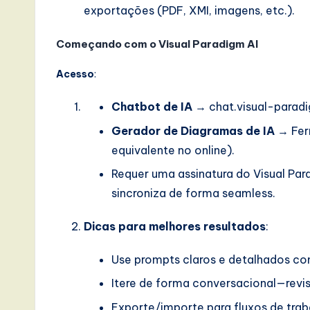
exportações (PDF, XMI, imagens, etc.).
Começando com o Visual Paradigm AI
Acesso
:
Chatbot de IA
→ chat.visual-paradi
Gerador de Diagramas de IA
→ Fer
equivalente no online).
Requer uma assinatura do Visual Par
sincroniza de forma seamless.
Dicas para melhores resultados
:
Use prompts claros e detalhados co
Itere de forma conversacional—revise,
Exporte/importe para fluxos de trab