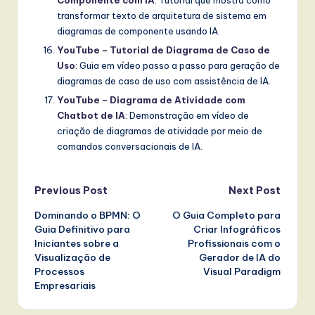
Componente com IA
: Tutorial que mostra como
transformar texto de arquitetura de sistema em
diagramas de componente usando IA.
YouTube – Tutorial de Diagrama de Caso de
Uso
: Guia em vídeo passo a passo para geração de
diagramas de caso de uso com assistência de IA.
YouTube – Diagrama de Atividade com
Chatbot de IA
: Demonstração em vídeo de
criação de diagramas de atividade por meio de
comandos conversacionais de IA.
Post
Previous Post
Next Post
Dominando o BPMN: O
O Guia Completo para
navigation
Guia Definitivo para
Criar Infográficos
Iniciantes sobre a
Profissionais com o
Visualização de
Gerador de IA do
Processos
Visual Paradigm
Empresariais