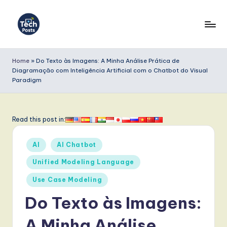
Skip
to
T
content
e
Home
»
Do Texto às Imagens: A Minha Análise Prática de
Diagramação com Inteligência Artificial com o Chatbot do Visual
c
Paradigm
h
P
Read this post in:
o
s
Posted
AI
AI Chatbot
in
t
Unified Modeling Language
s
Use Case Modeling
P
Do Texto às Imagens:
o
A Minha Análise