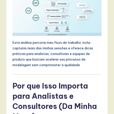
w
a
r
e
,
Esta análise percorre meu fluxo de trabalho, inclui
a
capturas reais das minhas sessões e oferece dicas
práticas para analistas, consultores e equipes de
n
produto que buscam acelerar seu processo de
d
modelagem sem comprometer a qualidade.
D
i
Por que Isso Importa
g
para Analistas e
it
Consultores (Da Minha
a