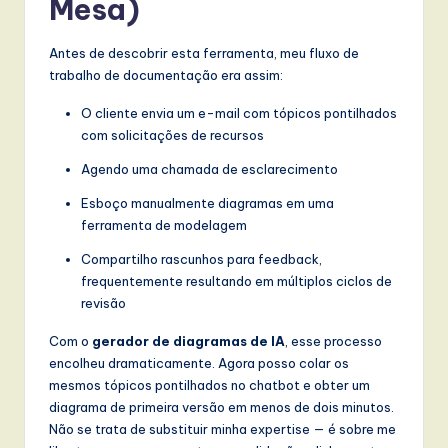
Mesa)
l
I
Antes de descobrir esta ferramenta, meu fluxo de
n
trabalho de documentação era assim:
n
O cliente envia um e-mail com tópicos pontilhados
o
com solicitações de recursos
v
Agendo uma chamada de esclarecimento
a
Esboço manualmente diagramas em uma
ferramenta de modelagem
ti
Compartilho rascunhos para feedback,
o
frequentemente resultando em múltiplos ciclos de
n
revisão
Com o
gerador de diagramas de IA
, esse processo
encolheu dramaticamente. Agora posso colar os
mesmos tópicos pontilhados no chatbot e obter um
diagrama de primeira versão em menos de dois minutos.
Não se trata de substituir minha expertise — é sobre me