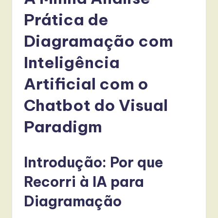
r
t
Prática de
u
Diagramação com
g
Inteligência
u
e
Artificial com o
s
Chatbot do Visual
e
Paradigm
-
L
Introdução: Por que
a
t
Recorri à IA para
e
Diagramação
s