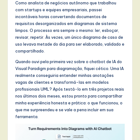
t
Como analista de negócios autônomo que trabalhou
com startups e equipes empresariais, passei
T
incontáveis horas convertendo documentos de
r
requisitos desorganizados em diagramas de sistema
limpos. O processo era sempre o mesmo: ler, esboçar,
e
revisar, repetir. Às vezes, um único diagrama de caso de
n
uso levava metade do dia para ser elaborado, validado e
compartilhado.
d
Quando ouvi pela primeira vez sobre o chatbot de IA do
s
Visual Paradigm para diagramação, fiquei cético. Uma IA
in
realmente conseguiria entender minhas anotações
vagas de clientes e transformá-las em modelos
A
profissionais UML? Após testá-lo em três projetos reais
I,
nos últimos dois meses, estou pronto para compartilhar
minha experiência honesta e prática: o que funcionou, o
S
que me surpreendeu e se vale a pena incluir em sua
o
ferramenta.
f
t