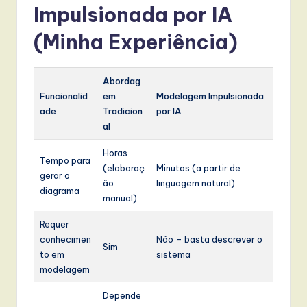
Impulsionada por IA
(Minha Experiência)
Abordag
Funcionalid
em
Modelagem Impulsionada
ade
Tradicion
por IA
al
Horas
Tempo para
(elaboraç
Minutos (a partir de
gerar o
ão
linguagem natural)
diagrama
manual)
Requer
conhecimen
Não – basta descrever o
Sim
to em
sistema
modelagem
Depende