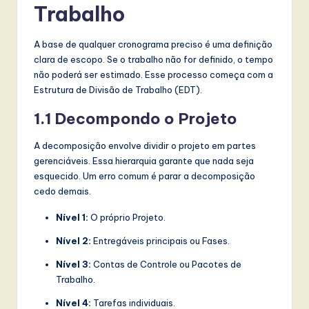
l
Trabalho
I
A base de qualquer cronograma preciso é uma definição
n
clara de escopo. Se o trabalho não for definido, o tempo
n
não poderá ser estimado. Esse processo começa com a
Estrutura de Divisão de Trabalho (EDT).
o
1.1 Decompondo o Projeto
v
a
A decomposição envolve dividir o projeto em partes
gerenciáveis. Essa hierarquia garante que nada seja
ti
esquecido. Um erro comum é parar a decomposição
o
cedo demais.
n
Nível 1:
O próprio Projeto.
Nível 2:
Entregáveis principais ou Fases.
Nível 3:
Contas de Controle ou Pacotes de
Trabalho.
Nível 4:
Tarefas individuais.