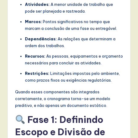
Atividades:
A menor unidade de trabalho que
w
pode ser planejada e rastreada.
a
Marcos:
Pontos significativos no tempo que
r
marcam a conclusão de uma fase ou entregável.
e
Dependências:
As relações que determinam a
ordem dos trabalhos.
,
Recursos:
As pessoas, equipamentos e orçamento
a
necessários para concluir as atividades.
n
Restrições:
Limitações impostas pelo ambiente,
d
como prazos fixos ou exigências regulatórias.
D
Quando esses componentes são integrados
i
corretamente, o cronograma torna-se um modelo
preditivo, e não apenas um documento estático.
g
Fase 1: Definindo
it
Escopo e Divisão de
a