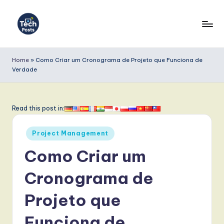
Skip
to
T
content
e
Home
»
Como Criar um Cronograma de Projeto que Funciona de
Verdade
c
h
P
Read this post in:
o
Posted
Project Management
s
in
Como Criar um
t
s
Cronograma de
P
Projeto que
o
Funciona de