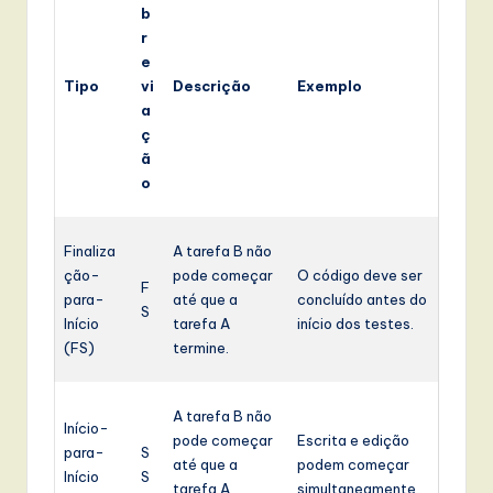
b
r
e
Tipo
vi
Descrição
Exemplo
a
ç
ã
o
Finaliza
A tarefa B não
ção-
pode começar
O código deve ser
F
para-
até que a
concluído antes do
S
Início
tarefa A
início dos testes.
(FS)
termine.
A tarefa B não
Início-
pode começar
Escrita e edição
para-
S
até que a
podem começar
Início
S
tarefa A
simultaneamente.