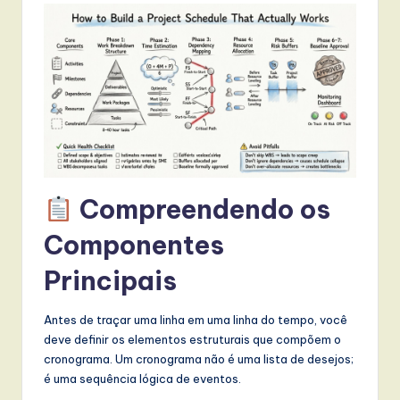
t
T
r
e
n
d
s
Compreendendo os
in
Componentes
A
Principais
I,
S
Antes de traçar uma linha em uma linha do tempo, você
o
deve definir os elementos estruturais que compõem o
cronograma. Um cronograma não é uma lista de desejos;
f
é uma sequência lógica de eventos.
t