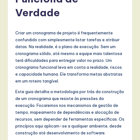
r
t
Verdade
u
g
Criar um cronograma de projeto é frequentemente
u
confundido com simplesmente listar tarefas e atribuir
datas. Na realidade, é o plano de execução. Sem um
e
cronograma sólido, até mesmo a equipe mais talentosa
s
terá dificuldades para entregar valor no prazo. Um
cronograma funcional leva em conta a realidade, riscos
e
e capacidade humana. Ele transforma metas abstratas
-
em um roteiro tangível.
L
Este guia detalha a metodologia por trás da construção
de um cronograma que resiste às pressões da
a
execução. Focaremos nos mecanismos de gestão de
t
tempo, mapeamento de dependências e alocação de
recursos, sem depender de ferramentas específicas. Os
e
princípios aqui aplicam-se a qualquer ambiente, desde
s
construção até desenvolvimento de software.