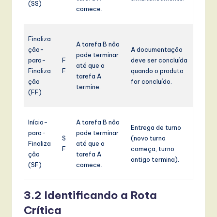
(SS)
comece.
Finaliza
A tarefa B não
ção-
A documentação
pode terminar
para-
F
deve ser concluída
até que a
Finaliza
F
quando o produto
tarefa A
ção
for concluído.
termine.
(FF)
Início-
A tarefa B não
Entrega de turno
para-
pode terminar
S
(novo turno
Finaliza
até que a
F
começa, turno
ção
tarefa A
antigo termina).
(SF)
comece.
3.2 Identificando a Rota
Crítica