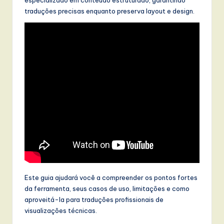
traduções precisas enquanto preserva layout e design.
w
a
r
e
,
a
n
d
D
i
g
Este guia ajudará você a compreender os pontos fortes
da ferramenta, seus casos de uso, limitações e como
it
aproveitá-la para traduções profissionais de
a
visualizações técnicas.