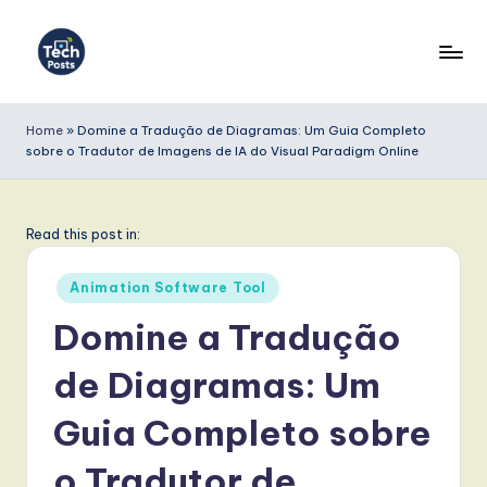
Skip
to
T
content
e
Home
»
Domine a Tradução de Diagramas: Um Guia Completo
sobre o Tradutor de Imagens de IA do Visual Paradigm Online
c
h
P
Read this post in:
o
Posted
Animation Software Tool
s
in
Domine a Tradução
t
de Diagramas: Um
s
P
Guia Completo sobre
o
o Tradutor de