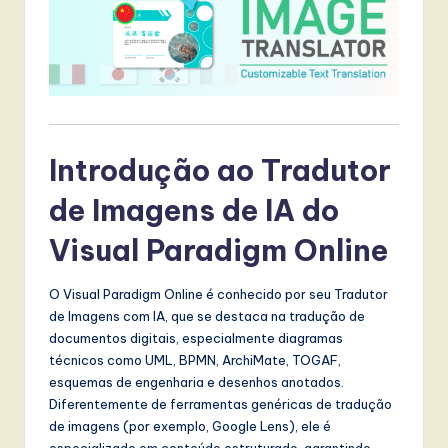
t
T
r
e
n
Introdução ao Tradutor
d
de Imagens de IA do
s
in
Visual Paradigm Online
A
O Visual Paradigm Online é conhecido por seu Tradutor
I,
de Imagens com IA, que se destaca na tradução de
documentos digitais, especialmente diagramas
S
técnicos como UML, BPMN, ArchiMate, TOGAF,
o
esquemas de engenharia e desenhos anotados.
Diferentemente de ferramentas genéricas de tradução
f
de imagens (por exemplo, Google Lens), ele é
t
especializado em conteúdo estruturado, garantindo