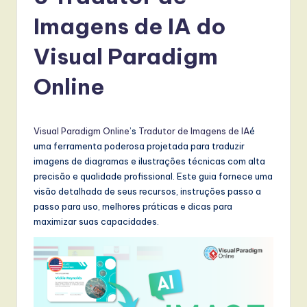
r
Imagens de IA do
t
u
Visual Paradigm
g
Online
u
e
Visual Paradigm Online
’s
Tradutor de Imagens de IA
é
s
uma ferramenta poderosa projetada para traduzir
e
imagens de diagramas e ilustrações técnicas com alta
precisão e qualidade profissional. Este guia fornece uma
-
visão detalhada de seus recursos, instruções passo a
L
passo para uso, melhores práticas e dicas para
maximizar suas capacidades.
a
t
e
s