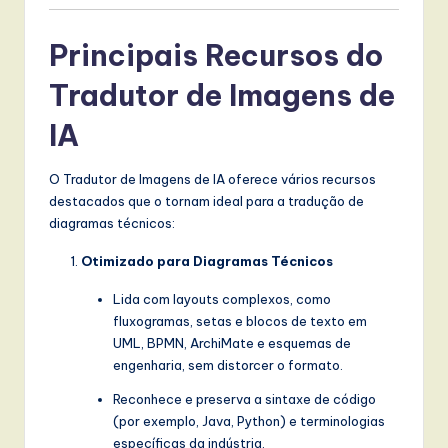
l
I
Principais Recursos do
n
Tradutor de Imagens de
n
IA
o
v
O Tradutor de Imagens de IA oferece vários recursos
destacados que o tornam ideal para a tradução de
a
diagramas técnicos:
ti
Otimizado para Diagramas Técnicos
o
Lida com layouts complexos, como
n
fluxogramas, setas e blocos de texto em
UML, BPMN, ArchiMate e esquemas de
engenharia, sem distorcer o formato.
Reconhece e preserva a sintaxe de código
(por exemplo, Java, Python) e terminologias
específicas da indústria.