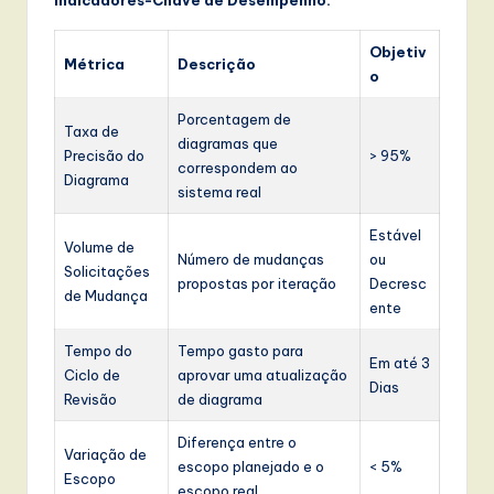
Objetiv
Métrica
Descrição
o
Porcentagem de
Taxa de
diagramas que
Precisão do
> 95%
correspondem ao
Diagrama
sistema real
Estável
Volume de
Número de mudanças
ou
Solicitações
propostas por iteração
Decresc
de Mudança
ente
Tempo do
Tempo gasto para
Em até 3
Ciclo de
aprovar uma atualização
Dias
Revisão
de diagrama
Diferença entre o
Variação de
escopo planejado e o
< 5%
Escopo
escopo real