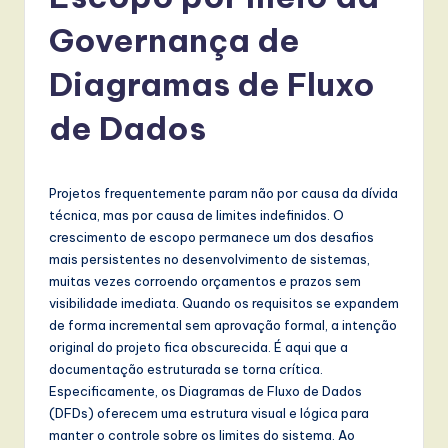
r
t
Governança de
u
Diagramas de Fluxo
g
de Dados
u
e
s
Projetos frequentemente param não por causa da dívida
técnica, mas por causa de limites indefinidos. O
e
crescimento de escopo permanece um dos desafios
-
mais persistentes no desenvolvimento de sistemas,
muitas vezes corroendo orçamentos e prazos sem
L
visibilidade imediata. Quando os requisitos se expandem
a
de forma incremental sem aprovação formal, a intenção
original do projeto fica obscurecida. É aqui que a
t
documentação estruturada se torna crítica.
e
Especificamente, os Diagramas de Fluxo de Dados
(DFDs) oferecem uma estrutura visual e lógica para
s
manter o controle sobre os limites do sistema. Ao