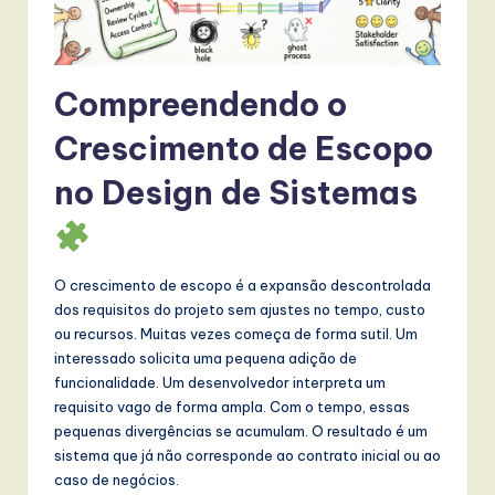
w
a
Compreendendo o
r
e
Crescimento de Escopo
,
no Design de Sistemas
a
n
d
O crescimento de escopo é a expansão descontrolada
dos requisitos do projeto sem ajustes no tempo, custo
D
ou recursos. Muitas vezes começa de forma sutil. Um
i
interessado solicita uma pequena adição de
funcionalidade. Um desenvolvedor interpreta um
g
requisito vago de forma ampla. Com o tempo, essas
it
pequenas divergências se acumulam. O resultado é um
sistema que já não corresponde ao contrato inicial ou ao
a
caso de negócios.