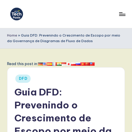
Skip
to
T
content
e
Home
»
Guia DFD: Prevenindo o Crescimento de Escopo por meio
da Governança de Diagramas de Fluxo de Dados
c
h
P
Read this post in:
o
Posted
DFD
s
in
Guia DFD:
t
s
Prevenindo o
P
Crescimento de
o
Escopo por meio da