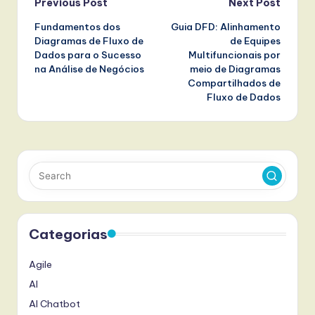
Post
Previous Post
Next Post
Fundamentos dos
Guia DFD: Alinhamento
navigation
Diagramas de Fluxo de
de Equipes
Dados para o Sucesso
Multifuncionais por
na Análise de Negócios
meio de Diagramas
Compartilhados de
Fluxo de Dados
Categorias
Agile
AI
AI Chatbot