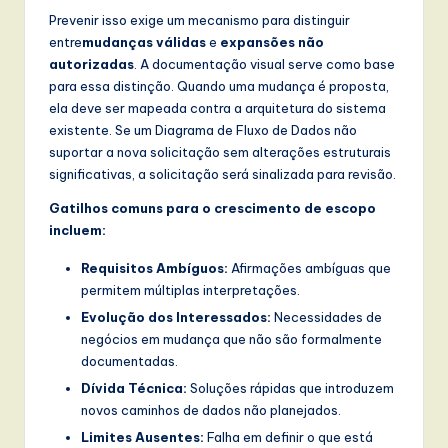
l
Prevenir isso exige um mecanismo para distinguir
I
entre
mudanças válidas
e
expansões não
autorizadas
. A documentação visual serve como base
n
para essa distinção. Quando uma mudança é proposta,
n
ela deve ser mapeada contra a arquitetura do sistema
existente. Se um Diagrama de Fluxo de Dados não
o
suportar a nova solicitação sem alterações estruturais
v
significativas, a solicitação será sinalizada para revisão.
a
Gatilhos comuns para o crescimento de escopo
incluem:
ti
o
Requisitos Ambíguos:
Afirmações ambíguas que
permitem múltiplas interpretações.
n
Evolução dos Interessados:
Necessidades de
negócios em mudança que não são formalmente
documentadas.
Dívida Técnica:
Soluções rápidas que introduzem
novos caminhos de dados não planejados.
Limites Ausentes:
Falha em definir o que está