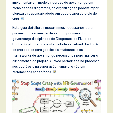
t
implementar um modelo rigoroso de governança em
torno desses diagramas, as organizações podem impor
T
clareza e responsabilidade em cada etapa do ciclo de
r
vida.
e
Este guia detalha os mecanismos necessários para
prevenir o crescimento de escopo por meio da
n
governança disciplinada de Diagramas de Fluxo de
d
Dados. Exploraremos a integridade estrutural dos DFDs,
os protocolos para gestão de mudanças e os
s
frameworks de governança necessários para manter a
in
alinhamento do projeto. O foco permanece no processo,
nos padrões e na supervisão humana, e não em
A
ferramentas específicas.
I,
S
o
f
t