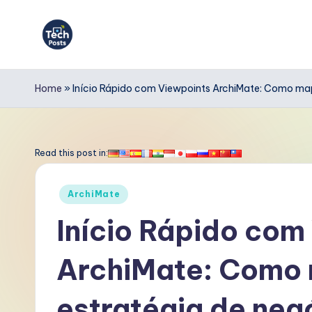
Skip
to
T
content
e
Home
»
Início Rápido com Viewpoints ArchiMate: Como map
c
h
Read this post in:
P
Posted
ArchiMate
o
in
Início Rápido com
s
ArchiMate: Como 
t
s
estratégia de ne