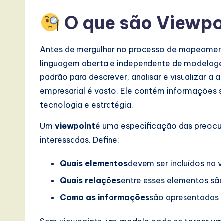
s
O que são Viewpo
i
n
Antes de mergulhar no processo de mapeamento
A
linguagem aberta e independente de modelagem
padrão para descrever, analisar e visualizar 
I,
empresarial é vasto. Ele contém informações 
S
tecnologia e estratégia.
o
Um
viewpoint
é uma especificação das preocu
interessadas. Define:
ft
Quais elementos
devem ser incluídos na 
w
Quais relações
entre esses elementos são
a
Como as informações
são apresentadas 
r
Sem viewpoints, um modelo pode se tornar uma