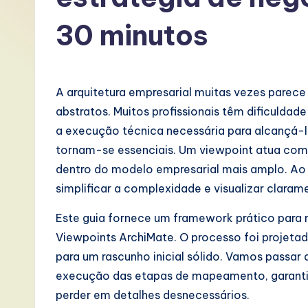
P
30 minutos
o
rt
A arquitetura empresarial muitas vezes parec
u
abstratos. Muitos profissionais têm dificulda
g
a execução técnica necessária para alcançá-l
tornam-se essenciais. Um viewpoint atua co
u
dentro do modelo empresarial mais amplo. Ao
e
simplificar a complexidade e visualizar claram
s
Este guia fornece um framework prático para 
Viewpoints ArchiMate. O processo foi projetad
e
para um rascunho inicial sólido. Vamos passar
-
execução das etapas de mapeamento, garantin
perder em detalhes desnecessários.
L