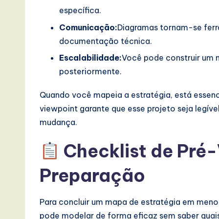
específica.
I
Comunicação:
Diagramas tornam-se ferr
n
documentação técnica.
n
Escalabilidade:
Você pode construir um 
posteriormente.
o
Quando você mapeia a estratégia, está essen
v
viewpoint garante que esse projeto seja legíve
a
mudança.
ti
Checklist de Pré
o
Preparação
n
Para concluir um mapa de estratégia em menos
pode modelar de forma eficaz sem saber quais 