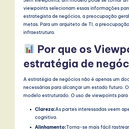
e
viewpoints selecionam essas informações para
estrategista de negócios, a preocupação gera
,
metas. Para um arquiteto de TI, a preocupação
a
infraestrutura.
n
Por que os Viewp
d
estratégia de negóc
D
i
A estratégia de negócios não é apenas um do
necessárias para alcançar um estado futuro. O
g
modelo estruturado. O uso de viewpoints para 
it
Clareza:
As partes interessadas veem ape
a
cognitiva.
l
Alinhamento:
Torna-se mais fácil rastre